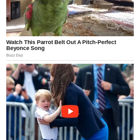
sudbina
Astrologija nas podseća da
svaka majka
ima svoju posebnu
snagu. Bez obzira na znak, najvažnija stvar u majčinstvu je biti
prisutan, voljeti i pružiti svojoj deci ljubav koja im je potrebna
za rast. Svaka majka, bez obzira na horoskopski znak, stvara
svoju jedinstvenu atmosferu ljubavi i stabilnosti u svom domu.
I dok je
majka Rak
ona koja najsnažnije zrači
emocionalnom
dubinom
i
intuitivnošću
, svaki znak doprinosi na svoj
specifičan način, čineći roditeljstvo najlepšim i najposebnijim
pozivom na svetu.
Oglasi