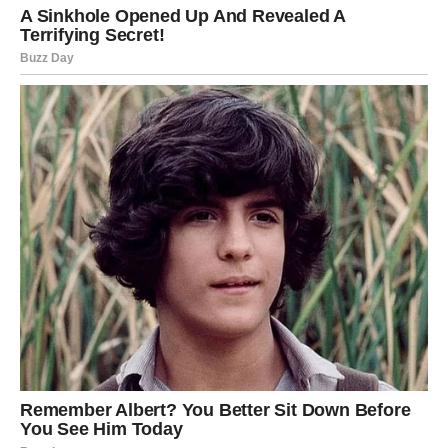
uče kroz igru i razgovor. Majka Blizanac je sjajan
prijatelj
svojoj deci – ona ne samo da im daje ljubav, već je uvek tu da
ih sasluša, pruži savete i stvori kreativne aktivnosti koje im
pomažu da raste u intelektualnom i emocionalnom smislu.
Njene prednosti
:
Odlična komunikacija
i
razumevanje
koja omogućava
otvoren razgovor o svim pitanjima.
Fleksibilnost
i sposobnost da unese
radost i zabavu
u
svakodnevicu.
Kreativnost
, koja čini da svaki trenutak sa decom bude
edukativan i zabavan.
Izazovi
: