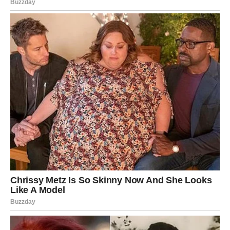
Ponekad može biti
nedovoljno dosledna
, što može zbuniti
decu.
Popustljivost
prema deci može im otežati postavljanje
jasnih granica.
Majka Blizanac je najsrećnija kada pronađe ravnotežu između
prijateljskog pristupa
i postavljanja
jasnih granica
za svoju
decu.