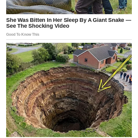
Izazovi
:
Ponekad može biti
previše zaštitnička
i željeti da sve bude
„po njenom“.
Tvrdoglavost
može otežati davanje slobode deci.
Majka Bik najviše napreduje kada nauči da povremeno mora
popustiti
i dozvoliti svojoj deci da prate sopstvene putove,
kako bi im omogućila da rastu i razvijaju se.
Majka Blizanac: Komunikacija i zabava na
svakom koraku
Majka Blizanac je verovatno jedna od najzabavnijih i
najkomunikativnijih majki. Ovaj znak donosi
vedrinu
,
humor
i
otvoreni duh
u svoj dom, stvarajući atmosferu u kojoj deca