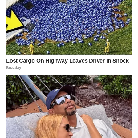
postizanja ciljeva i emocionalne povezanosti.
Majka Bik: Stabilnost i toplina koja čini
dom sigurnim mestom
Majka Bik je utemeljena, stabilna i neizmjerno posvećena
svojoj porodici. Znak Bika je poznat po svojoj
strpljivosti
i
pouzdanoj prirodi
, zbog čega je Bik idealan za ulogu majke
koja stvara topli, siguran dom za svoju decu. Ona se trudi da
njen dom bude oaza mira, a njena
stabilnost
i
doslednost
daju deci sigurnost i osjećaj ljubavi.