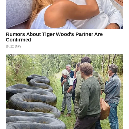
Njene prednosti
:
Stabilnost
koja omogućava deci da rastu u sigurnom
okruženju.
Praktičan pristup
životu, koji pomaže u organizaciji
porodice.
Emocionalna toplina
koja čini da se svako dete oseća
voljeno i poštovano.