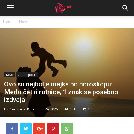
Home
Novo
Novo
Zanimljivosti
Ovo su najbolje majke po horoskopu:
Među četiri ratnice, 1 znak se posebno
izdvaja
By
Sanela
-
December 26, 2025
991
0