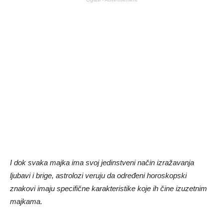
I dok svaka majka ima svoj jedinstveni način izražavanja
ljubavi i brige, astrolozi veruju da određeni horoskopski
znakovi imaju specifične karakteristike koje ih čine izuzetnim
majkama.