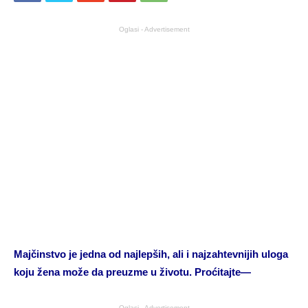
Oglasi - Advertisement
Majčinstvo je jedna od najlepših, ali i najzahtevnijih uloga
koju žena može da preuzme u životu. Proćitajte—
Oglasi - Advertisement