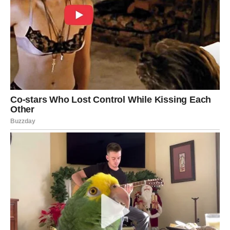
Bezrezervna ljubav i zaštita
, koja omogućava deci da se
osećaju voljeno i sigurno.
Izazovi
:
Preterana zaštitničnost
, koja ponekad može ograničiti
slobodu dece.
Teškoća u puštanju
dece da se suoče sa sopstvenim
greškama i učenjima.
Najveći izazov za majku Rak je da nauči da deca moraju da
padaju
kako bi naučila da
ustanu
, i da ponekad ljubav znači
dati im prostor da rastu kroz sopstvene greške.
Zaključak: Astrologija kao vodič, a ne