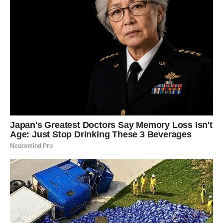
najbolja verzija sebe.
Osećaj za konkretne ciljeve
i jasno postavljanje prioriteta.
Podsticanje samopouzdanja
kod svoje dece, kroz
izazove i takmičenja.
Izazovi
:
Nestrpljivost i povremeno
stroga disciplina
mogu stvoriti
tenziju.
Previše fokusiranja na rezultate može povremeno
zanemariti emocionalne potrebe dece.
Majka Ovan je najsrećnija kada nauči da poveže svoju
unutrašnju
snagu
sa
nježnošću
, balansirajući između