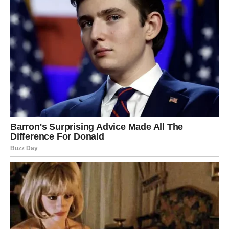
Ako postoji majka koja istinski razume sve emocije svoje
dece, to je
majka Rak
. Znak Raka je duboko emocionalan,
intuitivan i izuzetno pažljiv prema potrebama svoje
porodice. Njena
sposobnost da razume
i
intuicijski osjeti
potrebe svojih najbližih čini je neverovatnim roditeljem. Ova
majka stvara dom pun ljubavi i sigurnosti, a njena
bezuslovna ljubav
prema deci je ono što čini njen dom
posebnim.
Njene prednosti
:
Emocionalna dubina
i sposobnost da razume osjećaje
svojih najbližih.
Snažna porodična povezanost
koja stvara duboku
emocionalnu sigurnost.