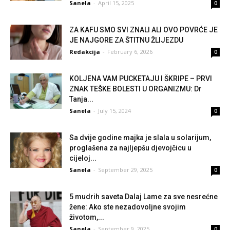
Sanela
-
April 15, 2025
0
ZA KAFU SMO SVI ZNALI ALI OVO POVRĆE JE
JE NAJGORE ZA ŠTITNU ŽLIJEZDU
Redakcija
-
February 6, 2026
0
KOLJENA VAM PUCKETAJU I ŠKRIPE – PRVI
ZNAK TEŠKE BOLESTI U ORGANIZMU: Dr
Tanja...
Sanela
-
July 15, 2024
0
Sa dvije godine majka je sIala u solarijum,
proglašena za najljepšu djevojčicu u
cijeloj...
Sanela
-
September 29, 2025
0
5 mudrih saveta Dalaj Lame za sve nesrećne
žene: Ako ste nezadovoljne svojim
životom,...
Sanela
-
September 9, 2025
0