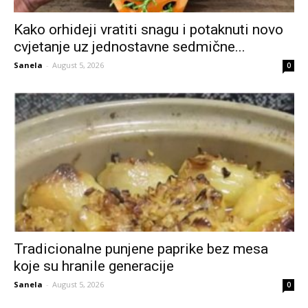
Kako orhideji vratiti snagu i potaknuti novo
cvjetanje uz jednostavne sedmične...
Sanela
-
August 5, 2026
0
Tradicionalne punjene paprike bez mesa
koje su hranile generacije
Sanela
-
August 5, 2026
0