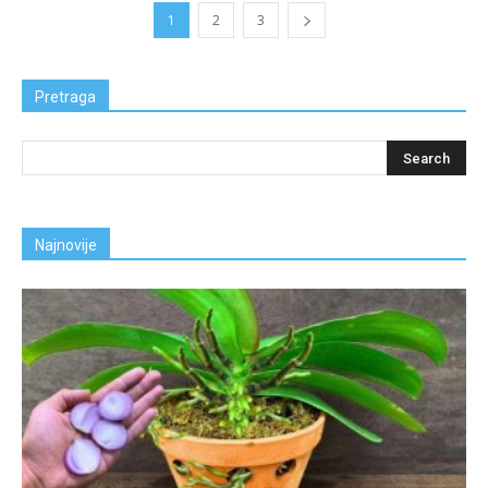
1
2
3
Pretraga
Najnovije