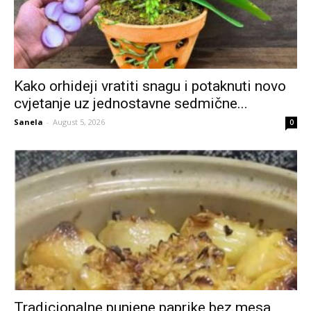
Kako orhideji vratiti snagu i potaknuti novo
cvjetanje uz jednostavne sedmične...
Sanela
-
August 5, 2026
0
Tradicionalne punjene paprike bez mesa