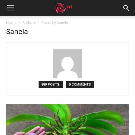
Home
Authors
Posts by Sanela
Sanela
889 POSTS
0 COMMENTS