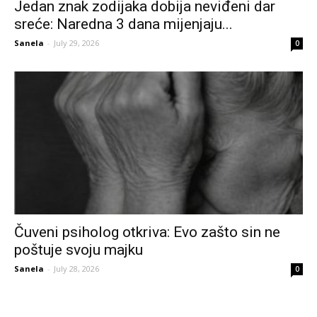
Jedan znak zodijaka dobija neviđeni dar
sreće: Naredna 3 dana mijenjaju...
Sanela
-
July 29, 2026
0
Čuveni psiholog otkriva: Evo zašto sin ne
poštuje svoju majku
Sanela
-
July 28, 2026
0