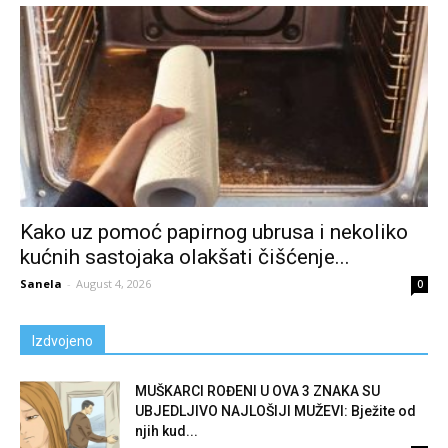
Kako uz pomoć papirnog ubrusa i nekoliko
kućnih sastojaka olakšati čišćenje...
Sanela
-
August 4, 2026
0
Izdvojeno
MUŠKARCI ROĐENI U OVA 3 ZNAKA SU
UBJEDLJIVO NAJLOŠIJI MUŽEVI: Bježite od
njih kud...