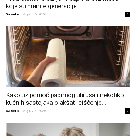
koje su hranile generacije
Sanela
-
August 5, 2026
0
Kako uz pomoć papirnog ubrusa i nekoliko
kućnih sastojaka olakšati čišćenje...
Sanela
-
August 4, 2026
0