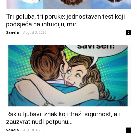
Tri goluba, tri poruke: jednostavan test koji
podsjeća na intuiciju, mir...
Sanela
-
August 3, 2026
0
Rak u ljubavi: znak koji traži sigurnost, ali
zauzvrat nudi potpunu...
Sanela
-
August 3, 2026
0