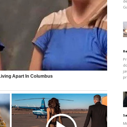
de
u konačnici izaziva osjećaj hladnoće u ekstremitetima.
Gu
naziva loša cirkulacija, obilježena je smanjenim protokom
 poput ruku i nogu.
Re
Pr
do
ja
pr
Sa
Mi