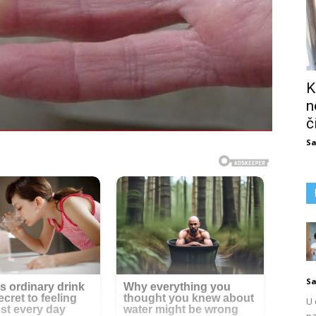
K
n
č
Sa
Sa
U 