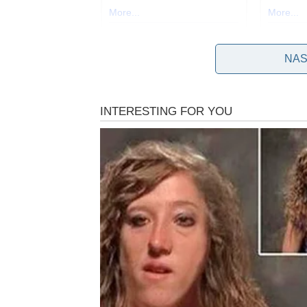
NAS
Utjecaj ovog stanja može se uočiti i na količ
Hipotireoza utječe na žlijezde odgovorne za
brzine metabolizma. Posljedično, ovaj pad uz
rezultira hladnim ekstremitetima. Simptomi k
pospanosti, odbojnost prema visokim tempera
Ako osjetite umor, slabost i glavobolju, zaj
nogama, možda bi bilo preporučljivo podvrgn
potencijalni nedostatak željeza. Hemoglobin,
za njezinu izrazitu crvenu nijansu, značajno
Posljedično, hladni ekstremiteti mogu upućiva
izazivanju hladnih ruku i stopala, jer pojača