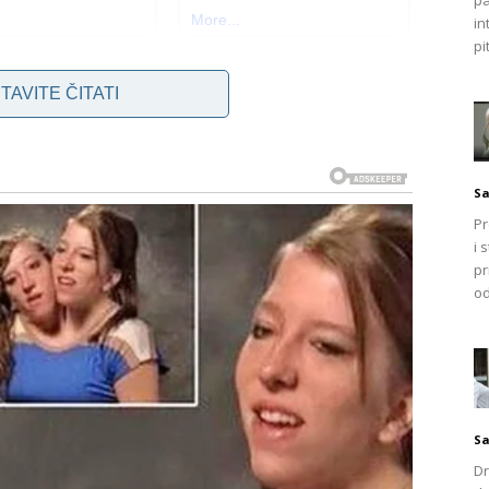
pa
in
pi
TAVITE ČITATI
inu krvnih stanica i na funkcioniranje živčanog sustava.
 proizvodnju hormona štitnjače, što dovodi do smanjenja
Sa
rokuje usporavanje tjelesnih funkcija i pokreta, što često
Pr
oji jasno ukazuju na ovu bolest su umor, sklonost čestoj
i 
turama i smanjena tolerancija na toplinu.
pr
od
edno s hladnim ekstremitetima poput prstiju na rukama i
uti se krvnim pretragama kako biste provjerili
 vitalni element za prijenos kisika kroz krv i odgovoran
 ovisi o željezu kao ključnoj komponenti.
S
ti ​​na anemiju. Nadalje, stres također može igrati ulogu u
Dr
no oslobađanje adrenalina dovodi do suženja krvnih žila, što