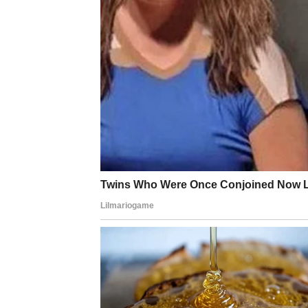
onemogućuje odgovarajuću cirkulaciju krvi i 
Periferna vaskularna bolest, koja se obično 
krvi unutar arterija i vena, osobito u udovima