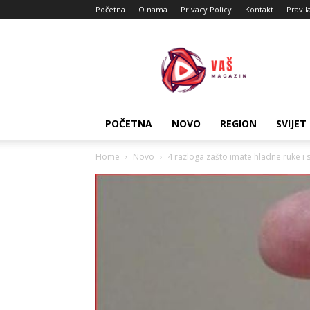
Početna
O nama
Privacy Policy
Kontakt
Pravil
Vas
Magazin
POČETNA
NOVO
REGION
SVIJET
Home
Novo
4 razloga zašto imate hladne ruke i 