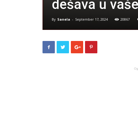
dešava u vaše
By
Sanela
-
September 17, 2024
20867
Og