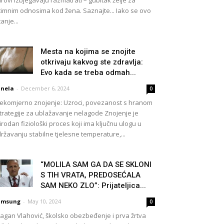
rovi izbjegavaju razmatrati – gubitak želje za
timnim odnosima kod žena. Saznajte... Iako se ovo
tanje...
Mesta na kojima se znojite
otkrivaju kakvog ste zdravlja:
Evo kada se treba odmah...
nela
-
December 6, 2024
0
ekomjerno znojenje: Uzroci, povezanost s hranom
strategije za ublažavanje nelagode Znojenje je
irodan fiziološki proces koji ima ključnu ulogu u
ržavanju stabilne tjelesne temperature,...
“MOLILA SAM GA DA SE SKLONI
S TIH VRATA, PREDOSEĆALA
SAM NEKO ZLO”: Prijateljica...
amsung
-
May 10, 2024
0
agan Vlahović, školsko obezbeđenje i prva žrtva