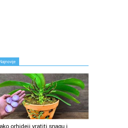
Najnovije
ako orhideji vratiti snagu i