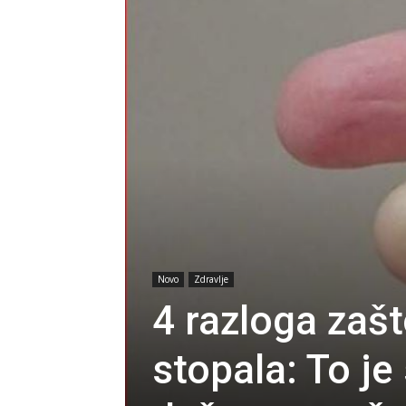
Novo
Zdravlje
4 razloga zašt
stopala: To j