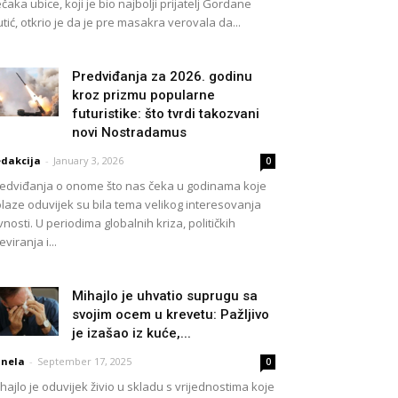
čaka ubice, koji je bio najbolji prijatelj Gordane
tić, otkrio je da je pre masakra verovala da...
Predviđanja za 2026. godinu
kroz prizmu popularne
futuristike: što tvrdi takozvani
novi Nostradamus
dakcija
-
January 3, 2026
0
edviđanja o onome što nas čeka u godinama koje
laze oduvijek su bila tema velikog interesovanja
vnosti. U periodima globalnih kriza, političkih
eviranja i...
Mihajlo je uhvatio suprugu sa
svojim ocem u krevetu: Pažljivo
je izašao iz kuće,...
nela
-
September 17, 2025
0
hajlo je oduvijek živio u skladu s vrijednostima koje