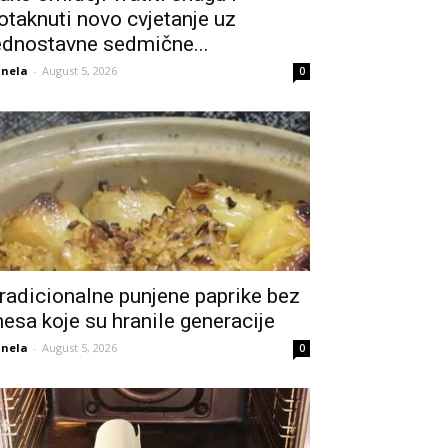
otaknuti novo cvjetanje uz
ednostavne sedmične...
nela
-
August 5, 2026
0
radicionalne punjene paprike bez
esa koje su hranile generacije
nela
-
August 5, 2026
0