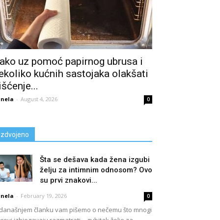
ako uz pomoć papirnog ubrusa i
ekoliko kućnih sastojaka olakšati
išćenje...
nela
-
August 4, 2026
0
Izdvojeno
Šta se dešava kada žena izgubi
želju za intimnim odnosom? Ovo
su prvi znakovi...
nela
-
February 19, 2026
0
današnjem članku vam pišemo o nečemu što mnogi