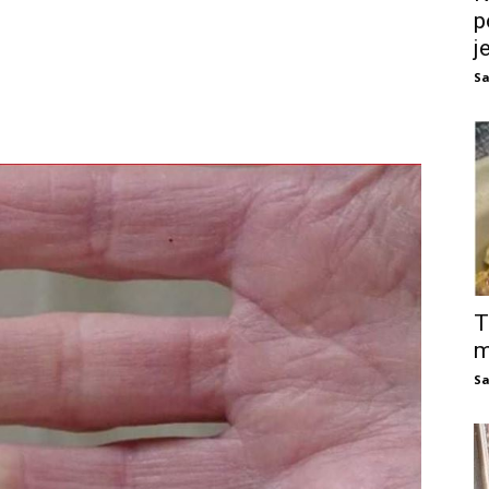
p
j
Sa
T
m
Sa