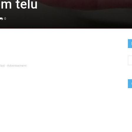
m telu
0
lasi - Advertisement