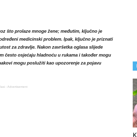
roz što prolaze mnoge žene; međutim, ključno je
 određeni medicinski problem. Ipak, ključno je priznati
nutost za zdravlje. Nakon završetka oglasa slijede
som često osjećaju hladnoću u rukama i također mogu
 znakovi mogu poslužiti kao upozorenje za pojavu
lasi - Advertisement
K