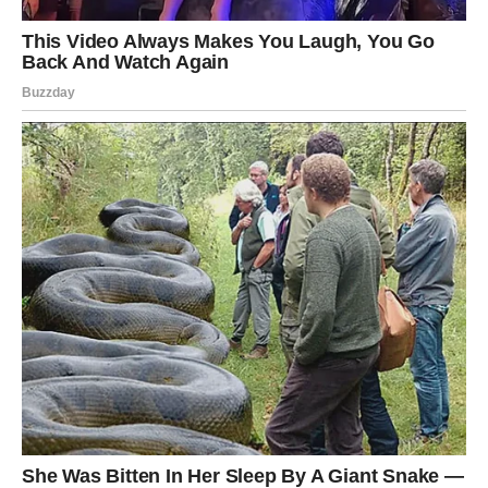
među osobama ispod 50 godina od 1990-ih. Neočekivani
simptom koji često privlači pažnju ljudi je pojava abnormalno
rijetke stolice, što je prilično neobično. Korisnica na TikToku
ispričala je svoj osobni susret, otkrivajući da je otkrila
promjenu u teksturi svoje stolice, zajedno s neobjašnjivim
gubitkom težine i epizodama proljeva.
U početku je te indikacije pripisala sindromu iritabilnog crijeva,
odustajući od traženja liječničke pomoći. Ipak, nakon što se na
kraju obratila liječniku, dobila je poražavajuću presudu o
četvrtom stadiju raka debelog crijeva. Specijalisti se upuštaju u
detaljan razgovor o ovoj temi, zalazeći u simptome koji
uključuju nelagodu u trbuhu, neredovito pražnjenje crijeva,
proljev i razne druge gastrointestinalne probleme.
Rijetka stolica može biti ključni pokazatelj na koji treba obratiti
pozornost. Dr. Cekini naglašava da pacijenti trebaju biti oprezni