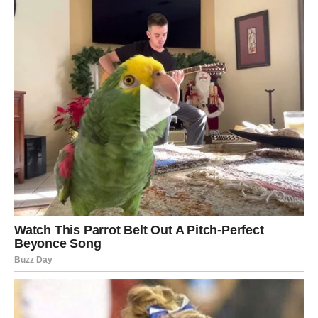
Znakovi raka debelog crijeva mogu se očitovati na različite
načine, uključujući promjene u obliku ili teksturi stolice i
promjene u učestalosti posjeta kupaonici. Ključno je obratiti
pozornost na simptome poput krvarenja, bolova u trbuhu i
gubitka tjelesne težine jer mogu ukazivati ​​na rak debelog
crijeva ili želučane probleme. Iako rijetka stolica nije uobičajen
pokazatelj raka debelog crijeva, njezina bi prisutnost trebala biti
razlog za zabrinutost, smatra Čekini. Ovaj simptom ne spada
u tipične znakove bolesti.
Glavni simptomi na koje treba paziti su bolovi u trbuhu i
prisutnost krvi u stolici. Osim toga, nenamjerni gubitak težine
još je jedan važan znak na koji treba obratiti pozornost. Važno
je spomenuti da postoje slučajevi kada rak debelog crijeva ne
mora pokazivati ​​nikakve simptome. Ako osjetite bilo koji od
sljedećih simptoma, ključno je obavijestiti svog liječnika: krv u