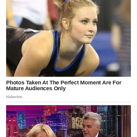
stolici, kronične bolove u trbuhu, promjene u pražnjenju crijeva
ili neobjašnjivi gubitak težine, naglašava Cekini. Zanemarivanje
ovih znakova nikada se ne bi trebalo smatrati održivim
izborom.
Čekina napominje da nije rijetkost da mlađi pojedinci umanjuju
simptome poput hemoroida, pogrešno ih smatrajući manje
značajnima. Međutim, ključno je priznati da ova pitanja mogu
potencijalno biti povezana. Statistika je duboko zabrinjavajuća.
U Srbiji tri specifične vrste raka – rak debelog crijeva, pluća i
dojke – čine značajan dio novootkrivenih slučajeva. Kod
muškaraca u Srbiji rak debelog crijeva je drugi vodeći uzrok
smrtnosti, iza raka pluća.
Rak dojke i rak pluća zauzimaju vodeće mjesto među
ženama, gurajući rak debelog crijeva na nižu ljestvicu.
Godišnje u Srbiji više od 4.500 ljudi dobije dijagnozu raka