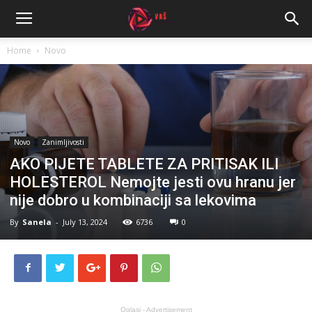
Home
Novo
Novo
Zanimljivosti
AKO PIJETE TABLETE ZA PRITISAK ILI
HOLESTEROL Nemojte jesti ovu hranu jer
nije dobro u kombinaciji sa lekovima
By
Sanela
-
July 13, 2024
6736
0
Oglasi - Advertisement