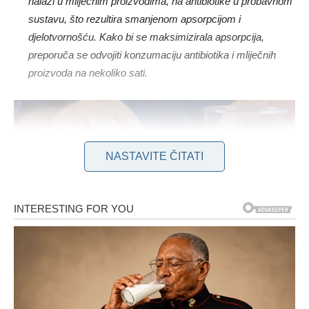
nalazi u mliječnim proizvodima, na antibiotike u probavnom
sustavu, što rezultira smanjenom apsorpcijom i
djelotvornošću. Kako bi se maksimizirala apsorpcija,
preporuča se odvojiti konzumaciju antibiotika i mliječnih
proizvoda na nekoliko sati.
NASTAVITE ČITATI
Za osobe koje trenutno uzimaju antikoagulanse poput
varfarina, od iznimne je važnosti pažljivo regulirati unos