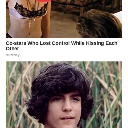
Nadalje, istraživanje je pokazalo da konzumacija kofeina može
pojačati štetne učinke specifičnih antipsihotika i lijekova za