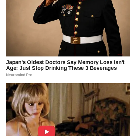
vitamina K putem hrane. Povrće poput kelja, špinata i brokule
bogato je vitaminom K, ključnom komponentom u zgrušavanju
krvi, što može umanjiti učinkovitost lijekova za razrjeđivanje
krvi.
Konzumacija alkohola uz lijekove za ublažavanje bolova,
antidepresive i lijekove za dijabetes ima sposobnost
pojačavanja umirujućeg učinka ovih lijekova. Međutim, također
može dovesti do ošamućenosti, ekstremne pospanosti i, u
ozbiljnijim slučajevima, do oštećenja jetre i drugih teških
komplikacija. Unos kave može spriječiti učinkovitost
antipsihotika, jer se pokazalo da kofein sprječava njihovu
apsorpciju.