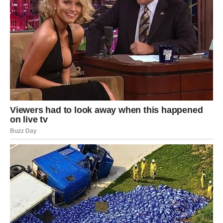
debelog crijeva. Najučinkovitiji pristup smanjenju rizika ili
prepoznavanju raka debelog crijeva u ranoj fazi je
kolonoskopija ili alternativne metode probira poput testova
stolice, kako naglašava dr. Ceckini.
Oglasi