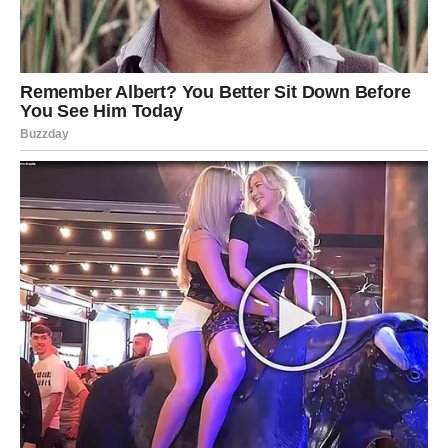
ADHD, što dovodi do ubrzanog otkucaja srca i krvnog tlaka.
Kako bi se osigurala maksimalna učinkovitost i smanjile
moguće zdravstvene komplikacije, nužno je konzultirati se sa
zdravstvenim radnikom ili ljekarnikom o mogućim
interakcijama između hrane i lijekova.
BONUS TEKST:
Sve je veća učestalost raka debelog crijeva kod osoba mlađih
od 50 godina. Iako točna etiologija ostaje nepoznata, stručnjaci
nagađaju da bi se ovaj fenomen mogao pripisati načinu života i
utjecajima iz okoline. Upozoravaju da pojava nepredviđenih
simptoma može poslužiti kao mogući signal.
Dr. Michael Cekini, medicinski onkolog u Yale Cancer Centeru
i član kolorektalnog programa u Gastrointestinal Cancer
Centeru, uočio je stalan porast stope raka debelog crijeva