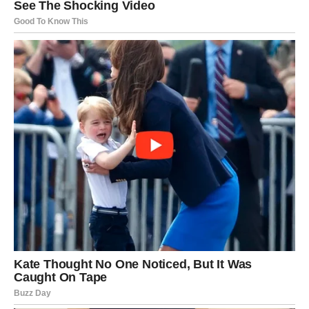
ako uoče primjetnu promjenu debljine ili razrijeđenosti stolice,
nalik veličini olovke, jer to potencijalno može ukazivati ​​na rak
debelog crijeva. Ova pojava je obično povezana s tumorima
koji se nalaze blizu kraja debelog crijeva ili onima koji
zahvaćaju cijelu unutarnju ovojnicu, što dovodi do sužavanja
stolice.
Prema Medical News Today, idealna stolica trebala bi imati
dugu i cilindričnu strukturu, održavajući svoj kontinuitet bez
razbijanja na više fragmenata. Eminentni gastroenterolog, dr.
Jefri Duker, koji ima uglednu poziciju u UPMC-u i radi kao
izvanredni profesor gastroenterologije na Medicinskom
fakultetu Sveučilišta u Pittsburghu, izrazio je zabrinutost zbog
stalne prisutnosti rijetke stolice kao nedavne promjene u
individualnom zdravlje. Duker naglašava da se svaka uočljiva
promjena u navikama pražnjenja crijeva treba smatrati
potencijalnim znakom (iako ne uvijek konačnim) raka debelog
crijeva.