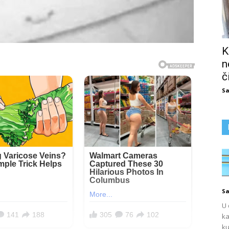
K
n
č
Sa
Sa
U 
ka
ku