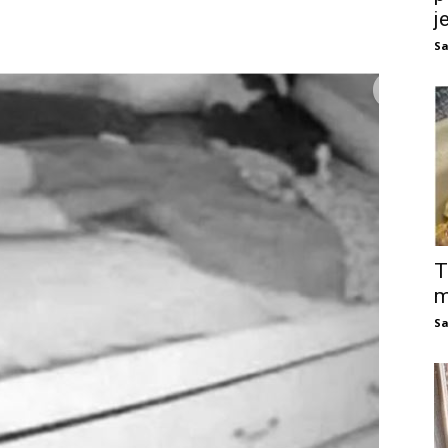
j
Sa
T
m
Sa