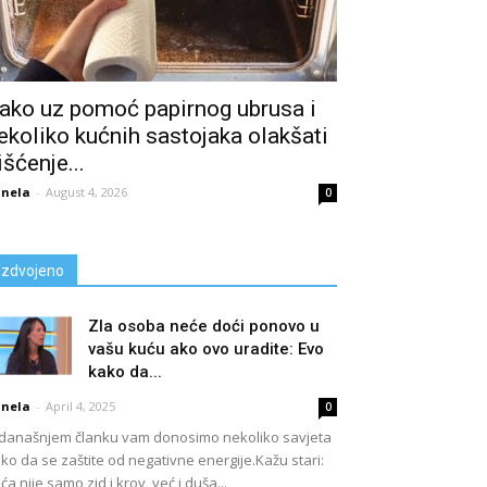
ako uz pomoć papirnog ubrusa i
ekoliko kućnih sastojaka olakšati
išćenje...
nela
-
August 4, 2026
0
Izdvojeno
Zla osoba neće doći ponovo u
vašu kuću ako ovo uradite: Evo
kako da...
nela
-
April 4, 2025
0
današnjem članku vam donosimo nekoliko savjeta
ko da se zaštite od negativne energije.Kažu stari:
ća nije samo zid i krov, već i duša...