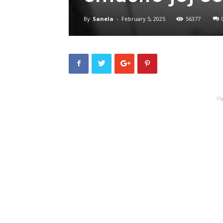
By
Sanela
-
February 5, 2025
56377
Og