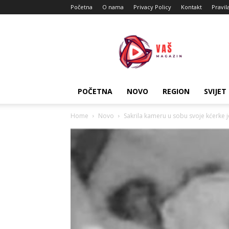
Početna
O nama
Privacy Policy
Kontakt
Pravil
Vas
Magazin
POČETNA
NOVO
REGION
SVIJET
Home
Novo
Sakrila kameru u sobu svoje kćerke j