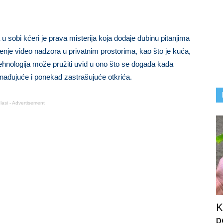
 sobi kćeri je prava misterija koja dodaje dubinu pitanjima
šćenje video nadzora u privatnim prostorima, kao što je kuća,
ehnologija može pružiti uvid u ono što se događa kada
enađujuće i ponekad zastrašujuće otkrića.
lasi - Advertisement
K
p