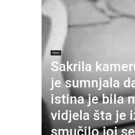
Novo
Sakrila kamer
je sumnjala d
istina je biIa
vidjela šta je
smučiIo joj se