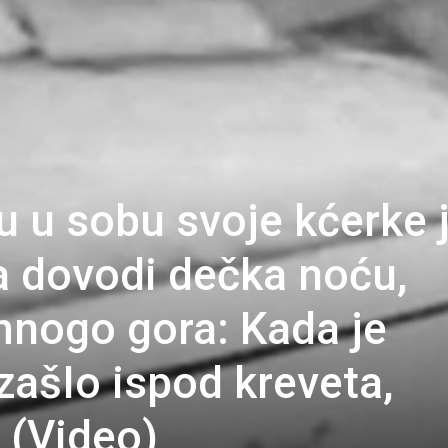
u u sobu svoje kćerke 
a dovodi dečka noću,
 mnogo gora: Kada je
 izašIo ispod kreveta,
 (Video)