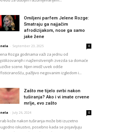
Omiljeni parfem Jelene Rozge:
Smatraju ga najjačim
afrodizijakom, nose ga samo
jake žene
nela
-
September 23, 2025
0
lena Rozga godinama važi za jednu od
jstilizovanijih i najženstvenijih zvezda sa domaće
zičke scene. Njen imidž uvek odiše
fisticiranošću, pažljivo negovanim izgledom i...
Zašto me tijelo svrbi nakon
tuširanja? Ako i vi imate crvene
mrlje, evo zašto
nela
-
July 26, 2024
0
rab kože nakon tuširanja može biti izuzetno
ugodno iskustvo, posebno kada se pojavljuju