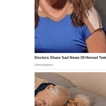
Ova situacija podseća nas na to kako tehnologij
takođe otvoriti vrata za nepredvidljive i nelagod
domovima, nije uvek jasno kako to utiče na me