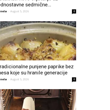
ednostavne sedmične...
nela
-
August 5, 2026
0
radicionalne punjene paprike bez
esa koje su hranile generacije
nela
-
August 5, 2026
0