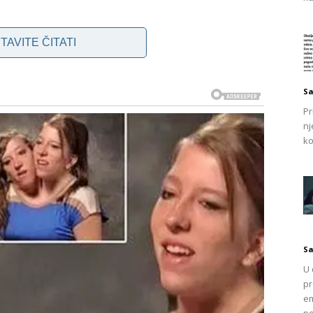
a
TAVITE ČITATI
la da razjasni sumnje, ali ovo otvara mnogo pitanja o
 porodici. Iako je njena zabrinutost bila opravdana, pitanje
Sa
 rješenje? I da li su takvi postupci opravdani, čak i u slučaju
Pr
nj
ovo prekomjeran ulazak u privatnost, dok bi drugi smatrali da
ko
sti svog djeteta.
nja?
dala snimak nepoznate osobe izlazeći ispod kreveta njene
aniku. Video nadzor u ovoj situaciji stvara prostor za razne
Sa
ena šala, ili stvarno prijetnja? Sa svim naglim pojavama
dmah pretpostave najgore scenarije. Komentari na
U 
pr
a, ali bez konkretnog objašnjenja, ostaje samo prostor za
em
po