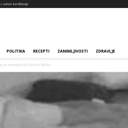
a i uslovi korištenja
POLITIKA
RECEPTI
ZANIMLJIVOSTI
ZDRAVLJE
er je sumnjala da dovodi dečka...