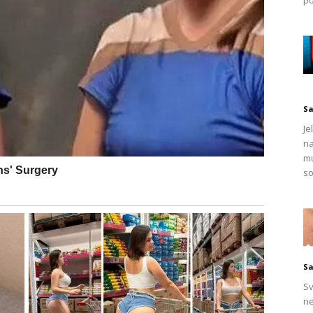
a, koja bi trebala pomoći u očuvanju sigurnosti, može
ne situacije. Iako je uobičajeno da se postavljaju kamere u
đuljudske odnose i poverenje među članovima porodice.
Sa
Je
na
mu
so
Sa
Sv
ne