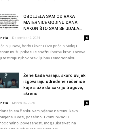
OBOLJELA SAM OD RAKA
MATERNICE GODINU DANA
NAKON ŠTO SAM SE UDALA…
nela
-
December 9, 2024
0
iča o ljubavi, borbi i životu Ova priča o Maloj i
enom mužu prikazuje snažnu borbu kroz izazove
ji testiraju njihov brak, ljubav i emocionalnu...
Žene kada varaju, skoro uvijek
izgovaraju određene rečenice
koje služe da sakriju tragove,
skrenu
nela
-
March 10, 2026
0
današnjem članku vam pišemo na temu kako
omjene u vezi, posebno u komunikaciji i
ocionalnoj povezanosti, mogu ukazivati na
trebu za dubljim razumijevanjem...