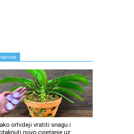
Najnovije
ako orhideji vratiti snagu i
otaknuti novo cvjetanje uz