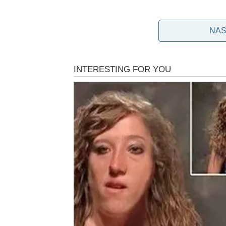
Skrivene kamere i etička pitanj
NAS
Postavljanjem skrivene kamere, majka je pokuša
privatnosti, etici i granicama koje postavljamo u
ostaje – je li postavljanje skrivene kamere pravo
da je sigurnost ugrožena? Neki bi tvrdili da je 
je to odgovorna reakcija na zabrinutost o sigurno
Paranoja, šala ili stvarno prijet
Šok koji je uslijedio nakon što je majka pregle
kćeri, sigurno je izazvao i dodatnu konfuziju i p
teorije – da li je to paranormalna pojava, smišlj
misteroznih događaja, ljudi često skloniji da o
društvenim mrežama donose različita objašnjenj
nagađanja.