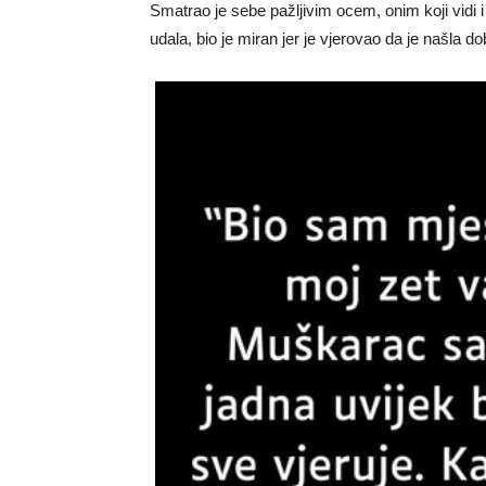
Smatrao je sebe pažljivim ocem, onim koji vidi 
udala, bio je miran jer je vjerovao da je našla d