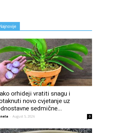
Najnovije
ako orhideji vratiti snagu i
otaknuti novo cvjetanje uz
ednostavne sedmične...
nela
-
August 5, 2026
0