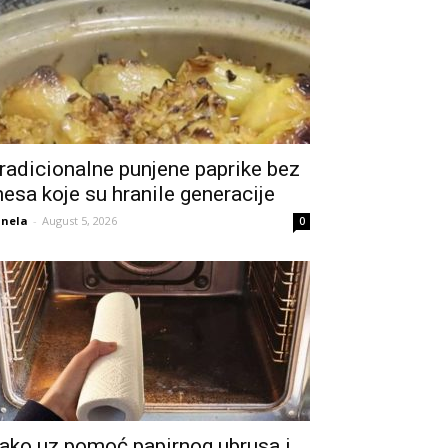
radicionalne punjene paprike bez
esa koje su hranile generacije
nela
-
August 5, 2026
0
ako uz pomoć papirnog ubrusa i