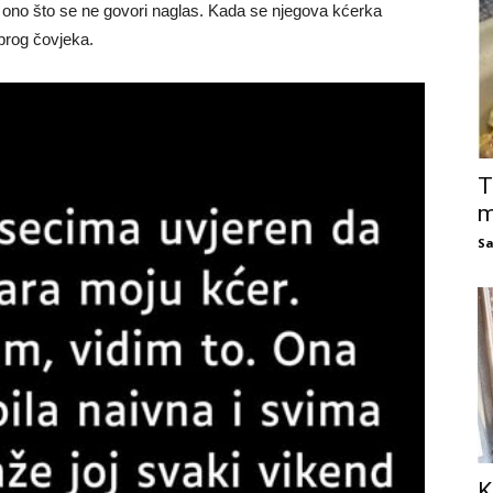
i ono što se ne govori naglas. Kada se njegova kćerka
obrog čovjeka.
T
m
Sa
K