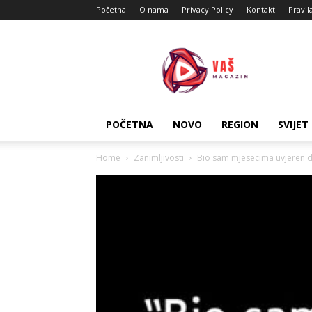
Početna
O nama
Privacy Policy
Kontakt
Pravil
Vas
Magazin
POČETNA
NOVO
REGION
SVIJET
Home
Zanimljivosti
Bio sam mjesecima uvjeren d