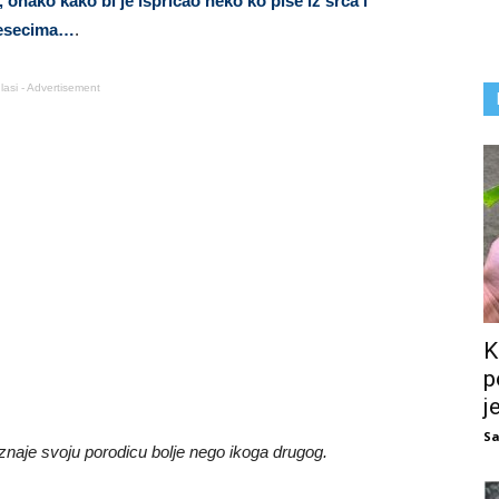
 onako kako bi je ispričao neko ko piše iz srca i
mjesecima…
.
lasi - Advertisement
K
p
j
Sa
oznaje svoju porodicu bolje nego ikoga drugog.