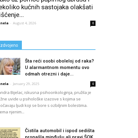
ekoliko kućnih sastojaka olakšati
išćenje...
nela
-
August 4, 2026
0
Izdvojeno
Šta reći osobi oboleloj od raka?
U alarmantnom momentu ovo
odmah otrezni i daje...
nela
-
January 29, 2025
0
ndra Bijelac, iskusna psihoonkologinja, pružila je
žne uvide u psihološke izazove s kojima se
očavaju ljudi koji se bore s ozbiljnim bolestima.
ema njenim...
Čistila automobil i ispod sedišta
pronašla minđušu ali pravi ŠOK