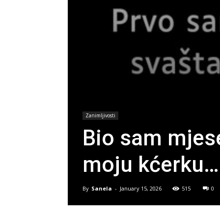
Zanimljivosti
Bio sam mjese
moju kćerku…
By
Sanela
-
January 15, 2026
515
0