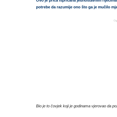
Ovo je priča ispričana jednostavnim riječima,
potrebe da razumije ono što ga je mučilo 
Og
Bio je to čovjek koji je godinama vjerovao da p