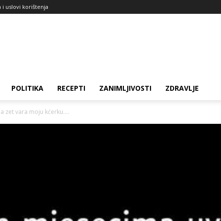
a i uslovi korištenja
POLITIKA
RECEPTI
ZANIMLJIVOSTI
ZDRAVLJE
a zet vara moju kćerku….