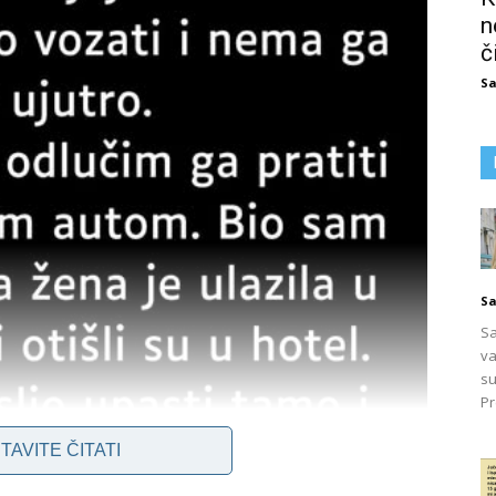
n
č
Sa
Sa
Sa
va
su
Pr
TAVITE ČITATI