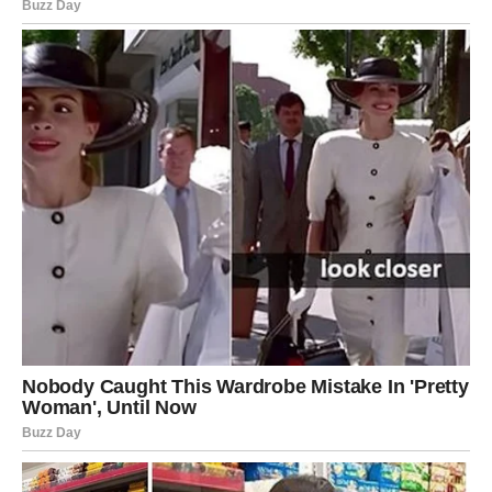
Još jedna važna stvar o kojoj se rijetko govori jeste
komunikacija. Zrelije godine donose priliku da se o potrebama
razgovara otvorenije, bez pritiska i takmičenja.
Intimnost tada
prestaje biti dokazivanje, a postaje prostor povezanosti.
Upravo to mnogi muškarci doživljavaju kao najveću prednost
kasnijih godina.
Najveća greška koju muškarci prave jeste vjerovanje u mit da
se poslije pedesete “sve gasi”. To uvjerenje samo po sebi
može stvoriti pritisak i strah, koji onda utiču na
samopouzdanje. U stvarnosti, kod mnogih se ne gasi ništa –
samo se mijenja tempo. Manje je impulsa, ali više iskustva i
svjesnosti.
Na kraju, istina je jednostavna. Pedesete nisu kraj muške
snage, već često početak zrelije faze u kojoj se više cijeni
zdravlje, ravnoteža i bliskost.
Muškarac koji brine o sebi,