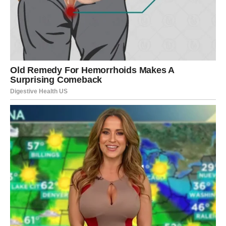
dalje ostaje sposobno za bliskost, ako mu se pristupi s
razumijevanjem i strpljenjem.
Važno pitanje koje mnogi postavljaju jeste: do koje godine
muškarci mogu biti aktivni? Odgovor je jednostavan – ne
postoji univerzalna granica.
Postoje muškarci u
šezdesetim, sedamdesetim, pa čak i osamdesetim
godinama koji i dalje imaju aktivan intimni život.
Ključ
nije u godinama, već u stanju organizma i načinu života.
Zdravlje srca i krvnih sudova ima veliku ulogu. Protok krvi
direktno utiče na mušku snagu, pa problemi poput visokog
pritiska, masnoća u krvi ili neregulisanog šećera mogu praviti
poteškoće. To su zdravstvena pitanja, a ne “kazna za godine”.
Kada se o njima vodi računa, i intimni život često ostaje
stabilan.