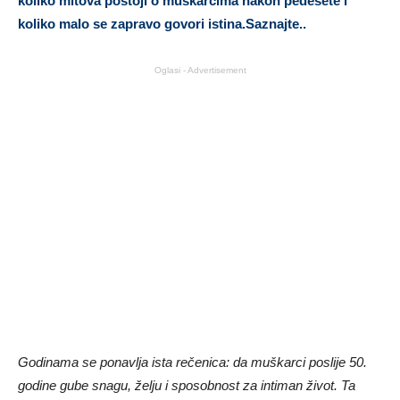
koliko mitova postoji o muškarcima nakon pedesete i
koliko malo se zapravo govori istina.Saznajte..
Oglasi - Advertisement
Godinama se ponavlja ista rečenica: da muškarci poslije 50.
godine gube snagu, želju i sposobnost za intiman život. Ta