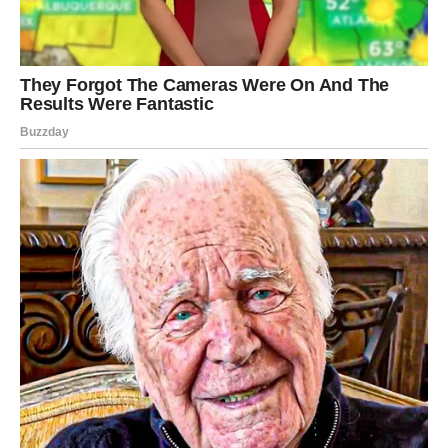
Životne navike su još jedan presudan faktor. Pušenje,
prekomjerno konzumiranje alkohola i loša ishrana mogu
ubrzati pad energije u bilo kojoj dobi. S druge strane, redovno
kretanje, umjerena ishrana i kvalitetan san imaju snažan
pozitivan efekat.
Tijelo pamti kako se prema njemu
odnosimo, bez obzira na godine.
Fizička aktivnost je posebno važna. Ne mora to biti
naporan trening, već redovno kretanje koje poboljšava
cirkulaciju i opšte stanje organizma. Muškarci koji ostanu
aktivni često primjećuju da se osjećaju vitalnije,
samopouzdanije i zadovoljnije sobom, što se prirodno
odražava i na bliskost s partnericom.