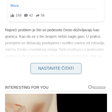
Najveći problem je što se pedesete često doživljavaju kao
granica. Kao da se s tim brojem nešto naglo gasi. U praksi,
promjene se dešavaju postepeno i uveliko zavise od zdravlja,
načina života i mentalnog stanja. Neki muškarci u pedesetim
osjećaju više energije nego što su imali u tridesetim, dok se
drugi suočavaju s padom – ali to nema veze isključivo s
NASTAVITE ČITATI
godinama.
Jedan od najčešćih mitova jeste da testosteron nakon
pedesete naglo nestaje. Istina je da taj hormon počinje
lagano opadati već nakon tridesete godine, ali taj proces je
spor i individualan.
Kod velikog broja muškaraca nivo
hormona ostaje sasvim dovoljan za normalan i