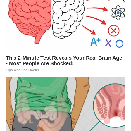
već kvalitetom.
Nakon pedesete godine, moguće su određene promjene.
Nekima je potrebno više vremena za uzbuđenje, nekima se
tijelo sporije oporavlja. To ne znači da “ne mogu”, već da stvari
više ne funkcionišu na isti način kao prije. Tijelo se mijenja, ali i