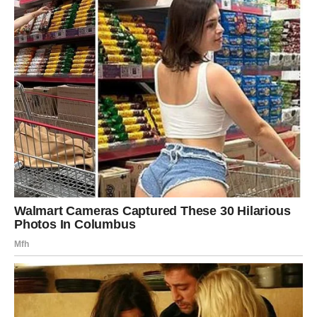
sluša svoje tijelo i njeguje odnos s partnericom može
biti u punoj snazi mnogo duže nego što se obično
misli.
Godine same po sebi ne odlučuju ništa. Način života, odnos
prema sebi i spremnost na prilagođavanje prave stvarnu
razliku. Zato je važno razbiti mitove i govoriti otvoreno – jer
snaga ne nestaje s brojem, već s odustajanjem.
Oglasi