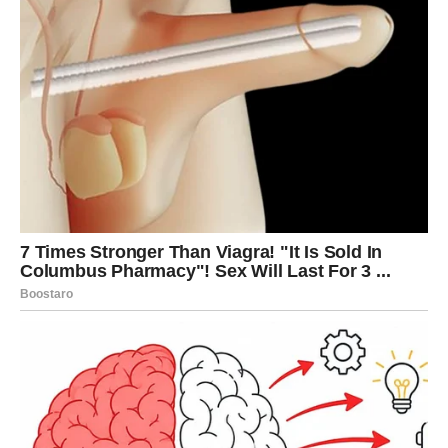
ispunjen intimni život i mnogo kasnije.
Promjene koje se
javljaju nisu znak kraja, već signal da tijelo traži drugačiji
ritam.
Često se zaboravlja i psihološki faktor. Muškarci u zrelijim
godinama obično imaju više iskustva, manje nesigurnosti i
bolju komunikaciju s partnericom. Upravo ta emocionalna
stabilnost može poboljšati bliskost. Intimnost tada ne zavisi
samo od fizičke snage, već od povezanosti, povjerenja i
razumijevanja, što mnogima donosi kvalitetniji odnos nego u
mlađim godinama.
Biološki gledano, vrhunac energije je u ranim dvadesetim, ali to
ne znači da je tada sve najbolje. Mnogi muškarci između
tridesete i četrdesete navode da tada prvi put osjećaju pravi
balans. Imaju više kontrole, više samopouzdanja i bolju svijest
o potrebama partnerice.
Snaga se tada ne mjeri brzinom,