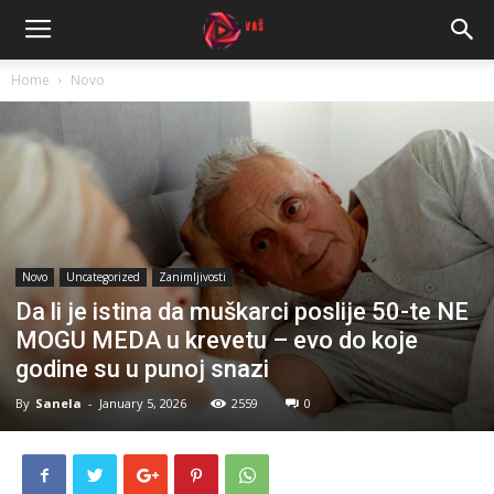
Home
Novo
Novo
Uncategorized
Zanimljivosti
Da li je istina da muškarci poslije 50-te NE
MOGU MEDA u krevetu – evo do koje
godine su u punoj snazi
By
Sanela
-
January 5, 2026
2559
0