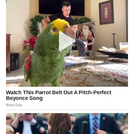
Vježba za bol u zglobu kuka
Kod bolova u kukovima Bubnovski preporučuje
polu-most
,
jednostavnu ali efikasnu vježbu.
Izvođenje:
Lezite na leđa