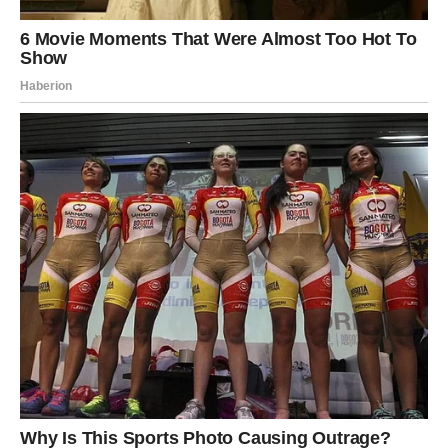
pomaže rasterećenju kičmenog stuba i smanjenju napetosti u
ramenima.
Zaključak
Prema dr Bubnovskom,
pokret nije neprijatelj bola, već
njegov lijek
. Redovna, pravilna i svjesna fizička aktivnost
može značajno poboljšati kvalitet života, čak i kod osoba koje
već imaju hronične tegobe. Tijelo pamti pokret — a ono što se
pokreće, to se i obnavlja.
Oglasi