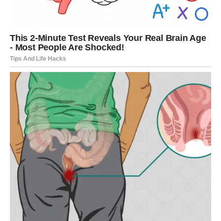
mačka izgrbi
Zatim se polako vratite u neutralan položaj
Uz udah spustite leđa prema dole i ponovo se vratite u
početni položaj
Vježbu ponovite
10 do 15 puta
, vodeći računa da
pokreti
budu spori i kontrolisani
. Izbjegavajte nagle trzaje glavom jer
mogu pogoršati stanje.
Kao dodatnu pomoć kod bola u vratu, Bubnovski savjetuje
sklekove uza zid
, jer oni zagrijavaju mišiće gornjeg dijela tijela
i poboljšavaju protok krvi.