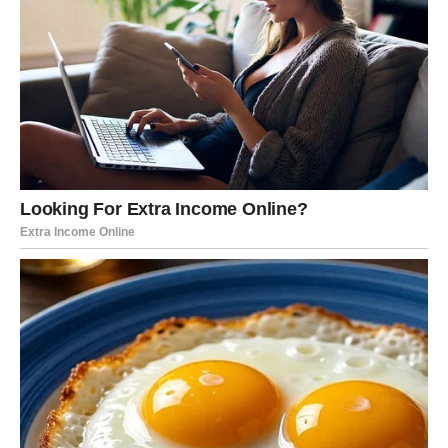
Centralna ideja njegove terapije jeste
sprečavanje zastoja
krvi u mišićima
. Kada se krv zadržava u određenim
dijelovima tijela, dolazi do smanjenog dotoka kiseonika i
hranjivih materija, što vremenom uzrokuje bol, ukočenost i
hronične tegobe.
„BOL NIJE NEPRIJATELJ, VEĆ SIGNAL
DA JE ENERGIJA U TIJELU BLOKIRANA.
KADA SE POKRETOM PONOVO
USPOSTAVI CIRKULACIJA, TIJELO
POČINJE DA SE OPORAVLJA“,
ISTIČE
DR BUBNOVSKI.
On vjeruje da se mnogi problemi sa kostima i zglobovima
mogu ublažiti ili potpuno ukloniti
redovnim i pravilnim
vježbanjem
, bez agresivnih terapija.