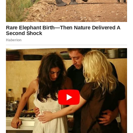
Nevidljiva gimnastika za
kancelariju
Ako nemate mogućnost da ustanete od stola, i dalje možete
poboljšati cirkulaciju:
Stegnite i opustite mišiće zadnjice
10–15 puta
Nogama simulirajte lagane skokove
dok sjedite
Opuštanje ramena i kičme
S vremena na vrijeme nagnite se unazad u stolici i
lagano
izvijte kičmu
, koliko vam to dozvoljava udobnost. Ovaj pokret