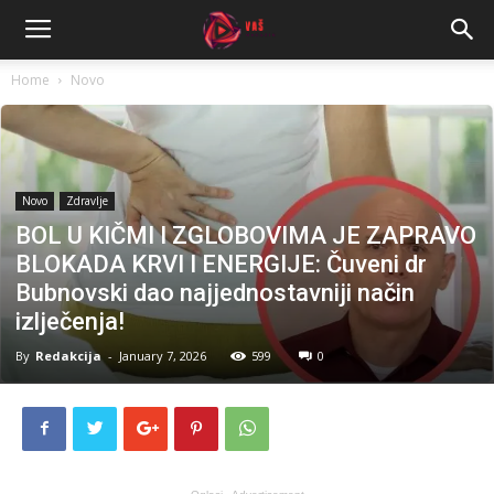
Home
Novo
Novo
Zdravlje
BOL U KIČMI I ZGLOBOVIMA JE ZAPRAVO
BLOKADA KRVI I ENERGIJE: Čuveni dr
Bubnovski dao najjednostavniji način
izlječenja!
By
Redakcija
-
January 7, 2026
599
0