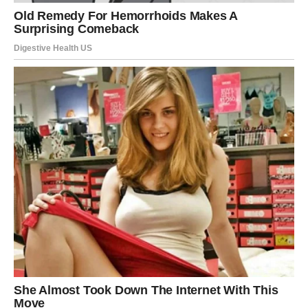
Vježba za bol u donjem dijelu
leđa
Bol u donjem dijelu kičme često je posljedica slabih trbušnih
mišića i loše cirkulacije. Za ovaj problem preporučuje se
sljedeća vježba: