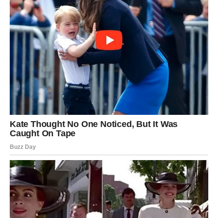
Ruke postavite ispod glave
Noge savijte u koljenima
Uz izdah podignite karlicu od poda dok tijelo ne formira blagi
luk. Zatim se sporo vratite u početni položaj. Ponovite
10 do
15 puta
.
Ova vježba aktivira mišiće
zadnjice, butina i donjeg dijela
leđa
, čime se ubrzava cirkulacija i smanjuje ukočenost.
Najčešći pacijenti: Ljudi koji rade
sjedeći posao
Doktor Bubnovski ističe da su njegovi pacijenti najčešće