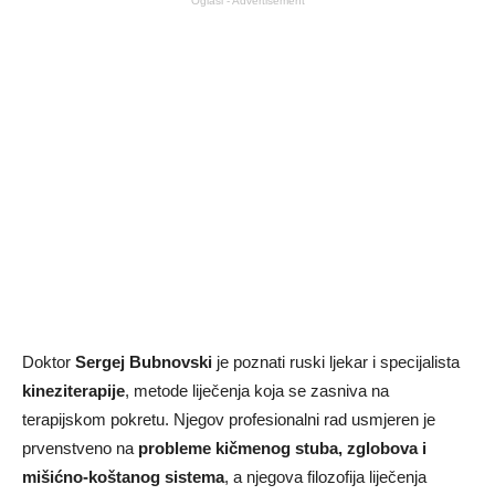
Oglasi - Advertisement
Doktor
Sergej Bubnovski
je poznati ruski ljekar i specijalista
kineziterapije
, metode liječenja koja se zasniva na
terapijskom pokretu. Njegov profesionalni rad usmjeren je
prvenstveno na
probleme kičmenog stuba, zglobova i
mišićno-koštanog sistema
, a njegova filozofija liječenja