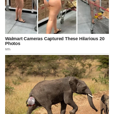
prirodnom položaju.
3. Pravilan položaj ruku
Prilikom rada za računarom,
laktovi treba da budu oslonjeni
na sto
, kako bi se rasteretila ramena. Povremeno protresite
ruke i napravite kružne pokrete šakama.