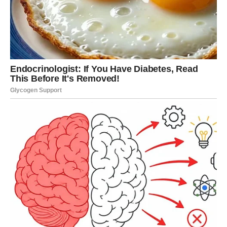
Vježba za ublažavanje bola u
vratu
Jedna od osnovnih vježbi koju Bubnovski preporučuje kod
napetosti i bola u vratnom dijelu kičme je takozvani
položaj
mačke
.
Kako se izvodi:
Stanite na sve četiri, dlanovi ispod ramena, koljena ispod
kukova
Leđa držite ravno
Uz izdah lagano izvijte leđa prema gore, kao kada se