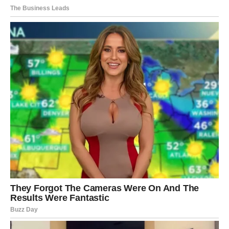
Postupak izvođenja:
Lezite na leđa
Ruke stavite ispod glave
Noge savijte u koljenima, stopala oslonite na pod
Uz
dubok izdah
, lagano podižite glavu i ramena prema
koljenima, dok grudi ostaju mirne. Zadržite kratko i vratite se
nazad. Uradite
10–15 ponavljanja
.
Ova vježba pomaže u
istezanju donjeg dijela kičme
, jača
trbušne mišiće i poboljšava cirkulaciju u gornjem dijelu tijela.