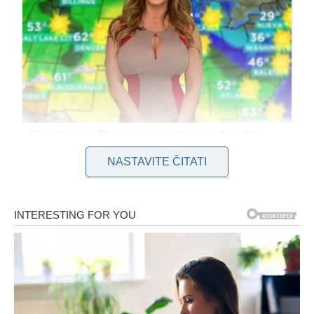
NASTAVITE ČITATI
Osnovni princip Bubnovskijeve
metode