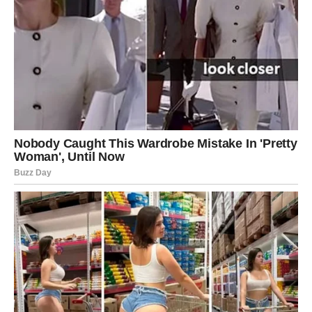
osobe koje rade u kancelarijama i
provode veći dio dana
sjedeći
. Za njih ima nekoliko važnih savjeta.
Savjeti za one koji dugo sjede
1. Ne sjedite bez prekida
Dugotrajno sjedenje dovodi do
zastoja u venama
, što može
izazvati niz problema — od loše cirkulacije do ozbiljnijih
zdravstvenih stanja. Preporučuje se pauza svakih
45 minuta
,
makar u trajanju od nekoliko minuta.
2. Obratite pažnju na držanje
Iako je povremeno dozvoljeno osloniti se na naslon stolice,
leđa bi većinu vremena trebalo da budu
uspravna
, a kičma u