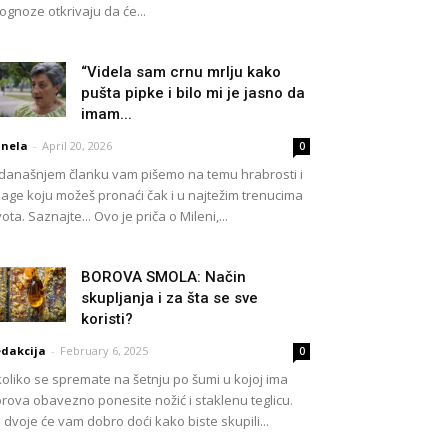
ognoze otkrivaju da će...
“Videla sam crnu mrlju kako
pušta pipke i bilo mi je jasno da
imam...
nela
-
April 20, 2026
0
današnjem članku vam pišemo na temu hrabrosti i
age koju možeš pronaći čak i u najtežim trenucima
vota. Saznajte... Ovo je priča o Mileni,...
BOROVA SMOLA: Način
skupljanja i za šta se sve
koristi?
dakcija
-
February 6, 2025
0
oliko se spremate na šetnju po šumi u kojoj ima
rova obavezno ponesite nožić i staklenu teglicu.
 dvoje će vam dobro doći kako biste skupili...