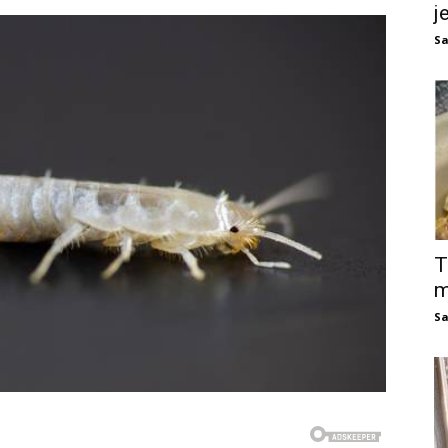
j
Sa
T
m
Sa