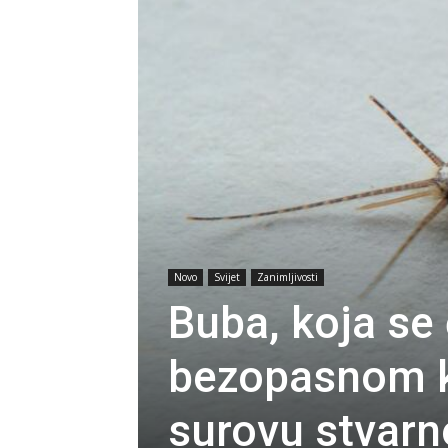
Novo
Svijet
Zanimljivosti
Buba, koja se
bezopasnom ka
surovu stvarn