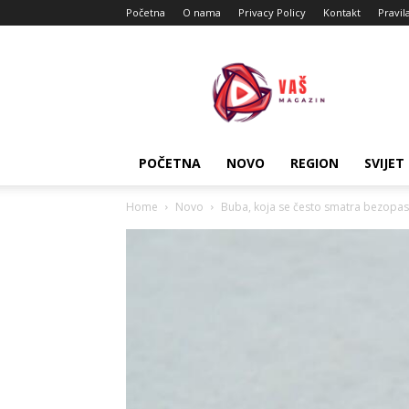
Početna
O nama
Privacy Policy
Kontakt
Pravil
Vas
Magazin
POČETNA
NOVO
REGION
SVIJET
Home
Novo
Buba, koja se često smatra bezopasno