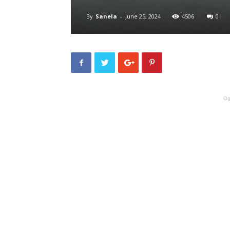
By
Sanela
-
June 25, 2024
4506
0
Og