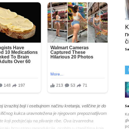
K
n
č
Sa
 izrazitoj boji i osebujnom načinu kretanja, veličine je do
Sa
cifičnog kukca uravnotežena je njegovom prepoznatljivom
Ka
gl
e koji podsjećaju na plivanje ribe. Ova izvanredna
po
 imaju brzu stopu reprodukcije, osobito u staništima koja