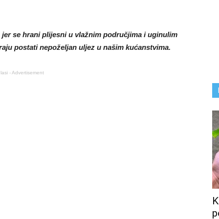
 jer se hrani plijesni u vlažnim područjima i uginulim
raju postati nepoželjan uljez u našim kućanstvima.
lasi - Advertisement
K
p