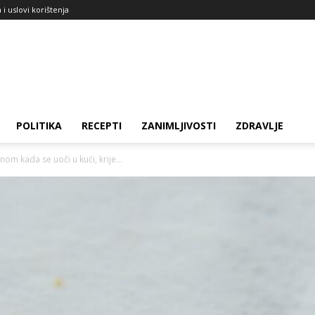
a i uslovi korištenja
POLITIKA
RECEPTI
ZANIMLJIVOSTI
ZDRAVLJE
m kada se uoči u kući, krije...