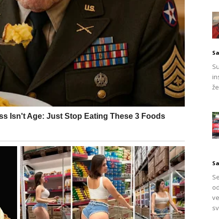
 su posude s brašnom i šećerom ostavljene izložene, što
načajan izazov. Posjeduju impresivne vještine
nu bez hrane. Nadalje, njihove ličinke mogu ostati uspavane
Sa
šnog uklanjanja svake srebrne ribice na koju naiđemo,
Su
i u istoj situaciji unutar dva mjeseca nakon njihovog
in
že
com, važno je poduzeti preventivne radnje. Osigurajte da
varajuću ventilaciju kako bi se spriječio njihov ulazak.
orijama u vašem domu tako da ih temeljito isušite. Redovito
biste uklonili potencijalne ulazne točke. Nadalje, ako
o je povremeno očistiti i procijeniti njihovo stanje.
S
grešaka, savjetuje se da knjige stavite u zamrzivač na
Se
a sva jaja srebrne ribice koja su mogla biti prisutna u
od
ve
e, preporuča se da ih odmah usisate i sadržaj vrećice
sv
sta stanovanja. Sve namirnice, osobito one s