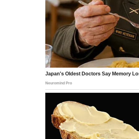
često ih se može naći u kuhinjama, osobito ako
im donosi veliko zadovoljstvo.
Uklanjanje ovih otpornih insekata predstavlja z
preživljavanja, sposobni su izdržati cijelu godi
do dva mjeseca, što znači da čak i nakon uspje
moramo ostati na oprezu, jer bismo se mogli nać
izlijeganja.
Kako biste smanjili šanse zaraze srebrnom ribi
područja sklona vlazi, poput podruma, imaju odgo
Brzo riješite problem prekomjerne vlage u prost
pregledavajte i održavajte slavine i odvode kako 
posjedujete pozamašnu zbirku knjiga, preporučljiv
Ako otkrijete bilo kakve znakove ovih dosadnih 
određeno vrijeme. Ova tehnika učinkovito uništav
knjizi. Ako osobno naiđete na jaja srebrne ribic
usisavača pohranite što je moguće dalje od mje