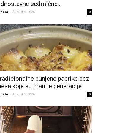
ednostavne sedmične...
nela
-
August 5, 2026
0
radicionalne punjene paprike bez
esa koje su hranile generacije
nela
-
August 5, 2026
0