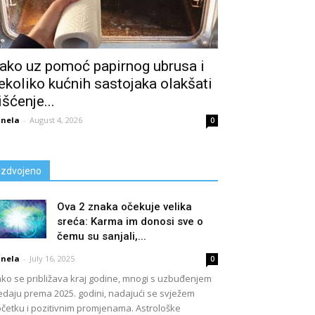
ako uz pomoć papirnog ubrusa i
ekoliko kućnih sastojaka olakšati
išćenje...
nela
-
August 4, 2026
0
Izdvojeno
Ova 2 znaka očekuje velika
sreća: Karma im donosi sve o
čemu su sanjali,...
nela
-
July 16, 2025
0
ko se približava kraj godine, mnogi s uzbuđenjem
edaju prema 2025. godini, nadajući se svježem
četku i pozitivnim promjenama. Astrološke