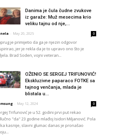
Danima je čula čudne zvukove
iz garaže: Muž mesecima krio
veliku tajnu od nje,...
nela
-
May 20, 2025
0
prug je primijetio da ga je njezin odgovor
spirirao, jer je rekla da je to upravo ono što je
ljela. Brad Soden, vojni veteran...
OŽENIO SE SERGEJ TRIFUNOVIĆ!
Ekskluzivne paparaco FOTKE sa
tajnog venčanja, mlada je
blistala u...
amsung
-
May 12, 2024
0
rgej Trifunović je u 52. godini prvi put rekao
lučno "da" 23 godine mlađoj Isidori Miljanović. Pola
ka kasnije, slavni glumac danas je pronašao
oju...