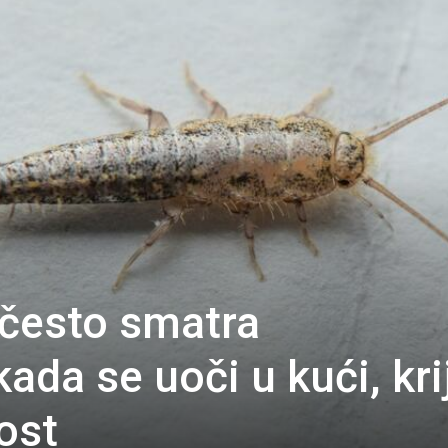
 često smatra
da se uoči u kući, kri
ost