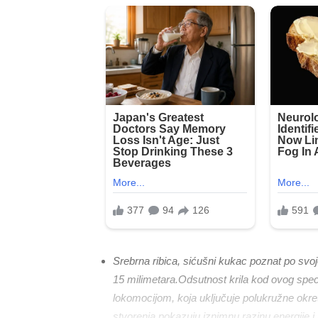
Srebrna ribica, sićušni kukac poznat po svojoj
15 milimetara.Odsutnost krila kod ovog spe
lokomocijom, koja uključuje polukružne okret
stvorenja pokazuju iznimnu razinu energije i