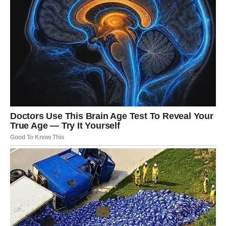
Njezino slavno profesionalno putovanje obuhvaća brojna
desetljeća izvanrednih postignuća, a njezin je umjetnički
utjecaj neizbrisivo oblikovao srpsku kulturu.
Pripremite se biti očarani dok krećemo u ekspediciju da
otkrijemo zadivljujuće postojanje Svetlane Bojković. Unutar
granica ovog djela zadubit ćemo se u njezino podrijetlo, ispitati
njezina izvanredna postignuća na području filma i pozornice,