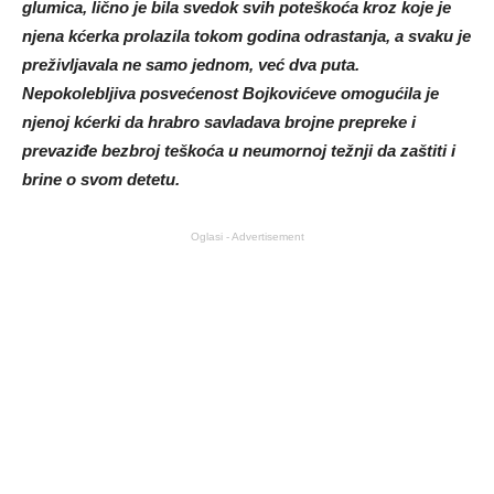
glumica, lično je bila svedok svih poteškoća kroz koje je
njena kćerka prolazila tokom godina odrastanja, a svaku je
preživljavala ne samo jednom, već dva puta.
Nepokolebljiva posvećenost Bojkovićeve omogućila je
njenoj kćerki da hrabro savladava brojne prepreke i
prevaziđe bezbroj teškoća u neumornoj težnji da zaštiti i
brine o svom detetu.
Oglasi - Advertisement