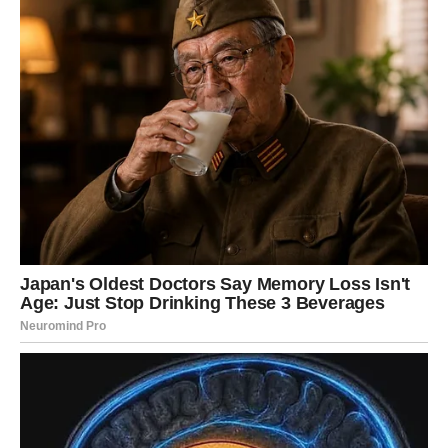
roditeljstva, i ja gajim neizmjerno divljenje i zahvalnost za tu
istinu.
Ispunjen sam zahvalnošću za potencijal budućih generacija
koje će nastaviti tradiciju i nasljeđe naše obitelji. No, bitno je
istaknuti duboki značaj putovanja na koje smo Katarina i ja
zajedno krenuli. Unatoč izazovima s kojima se susretala u
prijašnjim trudnoćama, njezina kći zdušno je prigrlila
majčinsku ulogu. Nasuprot tome, Sekhar je vlastitu
trudnoću doživljavala kao sveti blagoslov, koji joj je donio
ogromnu i neopisivu radost.
Tijekom cijele trudnoće bila je prepuna optimističnih težnji i
pozitivnih osjećaja. Kad je došlo vrijeme poroda, Bojković je
to iskustvo opisala kao eterično, nalik na nebesku pojavu.
Svetlana Bojković, cijenjena ličnost srpskog kazališta,
osvojila je publiku svojim izvanrednim umijećem i
upečatljivom pojavnošću na filmu, pozornici i televiziji.