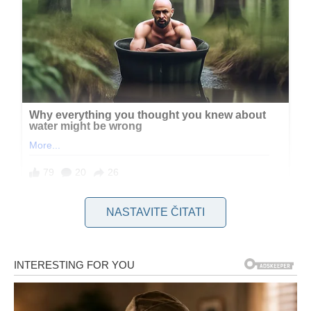
NASTAVITE ČITATI
Tijekom ovog putovanja imala sam nevjerojatnu sreću što
sam imala nepokolebljivu podršku ne samo svoje supruge,
već i Kajinog supruga. Njihova stalna prisutnost i
ohrabrujuće riječi bile su instrumentalne u našoj pobjedi nad
izazovima koji su bili pred nama. Ključno je prepoznati da
brojni pojedinci nalaze ispunjenje u životu bez iskustva