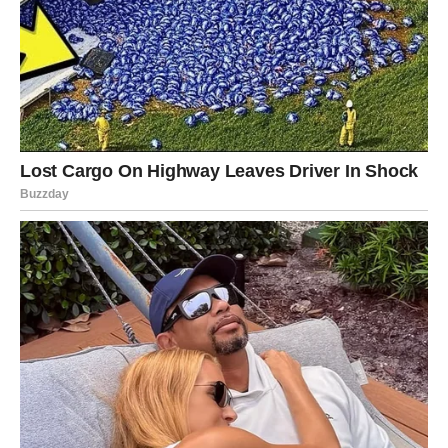
istražiti njezin utjecaj izvan područja glume i promotriti trajno
nasljeđe koje nam je podarila. Pripremite se biti očarani dok
otkrivamo život i pobjede ove izvanredne kreativne sile.
Svetlana Bojković, renomirana ličnost srpskog glumišta, stekla
je reputaciju zvijezde bez premca. Njezino putovanje do slave
počelo je u pozadini povijesti njezine obitelji, koja potječe iz
živahne četvrti Zemun 1947. Odrastajući u kulturno bogatom
okruženju Vračara, iskusila je jedinstvenu mješavinu tradicija i
utjecaja tijekom svojih ranih godina.
Temelj za njezina buduća postignuća postavljen je tijekom
njezina odrastanja i ranih godina. Od ranog je djetinjstva
pokazivala jasan afinitet prema glazbi, što dokazuje i njezina
inicijacija u sviranju klavira. Ta duboka ljubav prema glazbi
potaknula ju je da nastavi školovanje ne samo u redovnoj
osnovnoj školi, već iu specijaliziranoj glazbenoj ustanovi.