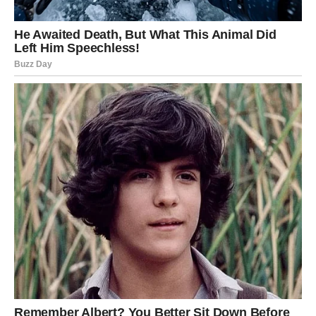
njezinih iznimnih uspjeha u školi. Gluma je oduvijek bila
njezina strast, a poticali su je roditelji koji su je izlagali
zadivljujućim nastupima u Marionetskom kazalištu i Kazalištu
Boško Buha.
Njezino upoznavanje s područjem umjetnosti u mladoj dobi
rasplamsalo je njezin žar za tom disciplinom. Tijekom svojih
formativnih godina u osnovnoj i srednjoj školi, uronila je u
kazališne potrage, iscrtavajući osebujnu putanju prema
budućnosti u glumi. Pokazujući izuzetnu inicijativu još kao
srednjoškolka, samostalno je orkestrirala recital za prestižno
natjecanje u Beogradu, osvojivši tako željenu prvu nagradu uz
cijenjenog Predraga Ejdusa.