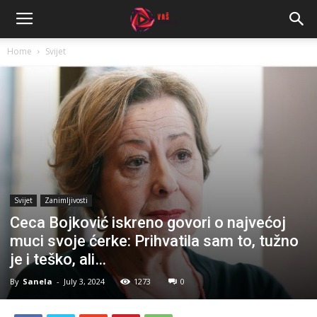
Home
Svijet
Svijet
Zanimljivosti
Ceca Bojković iskreno govori o najvećoj
muci svoje ćerke: Prihvatila sam to, tužno
je i teško, ali…
By
Sanela
-
July 3, 2024
1273
0