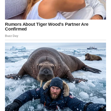
Usporedno s akademskim putem postala je učenica IV
beogradske gimnazije, gdje je zaronila u sfere prirodoslovlja i
matematike paralelno s pohađanjem srednje glazbene škole.
Od malih nogu bila je očita njezina živahna osobnost i
neiscrpna vitalnost. Bila je izvrsna u školovanju, dobila je
izvrsne ocjene i primila cijenjenu Vukovu nagradu kao potvrdu