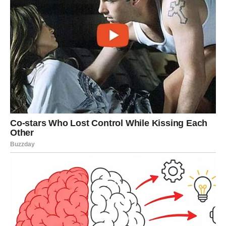
a oni koji brinu o sebi mogu pronaći rješenje u
jednostavnim, prirodnim metodama koje su provjerene i
učinkovite.
Oglasi