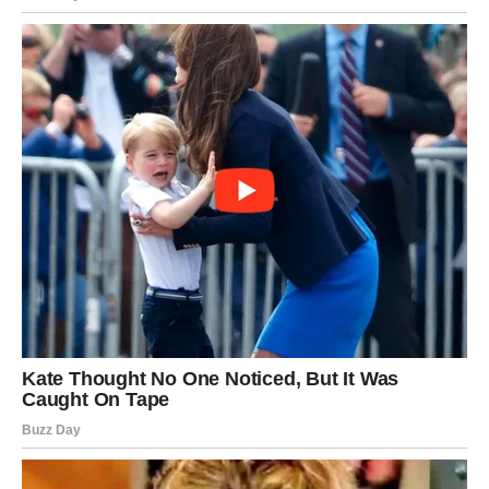
zatim pokriva plastičnom kapom i ručnikom kako bi toplina
pojačala djelovanje. Idealno je ostaviti je sat vremena, a može i
preko noći. Nakon ispiranja i pranja, kosa ostaje meka, sjajna i
punija. Preporučuje se ponavljanje tretmana dva puta
sedmično kroz dva do tri mjeseca, uz pauzu prije ponovnog
korištenja. Stručnjaci savjetuju da se, uz vanjsku primjenu,
kvasac može konzumirati i oralno, prethodno preliven kipućom
vodom ili mlijekom, čime se zadržavaju korisna svojstva.