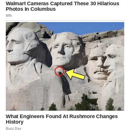
U sklopu istog sadržaja, donosi se i praktičan savjet za one
koji žele njegovati kosu prirodnim putem. Radi se o
masks
za kosu na bazi kvasca
, namijenjenoj osobama koje se
bore s opadanjem kose ili žele potaknuti njen rast. Recept
je jednostavan: 20 grama svježeg kvasca, kašika toplog
mlijeka, kašika meda i jedno žumance. Med se prvo otopi u
mlijeku, zatim se dodaje kvasac i smjesa ostavi na toplom
da se aktivira. Nakon 15–20 minuta dodaje se žumance, a
po želji i sastojci poput jogurta, maslinovog ulja ili aloe vere.
Kvasac je glavni “pokretač” ovog tretmana
, jer obiluje
vitaminima B grupe, proteinima i mineralima koji hrane
vlasište i jačaju folikule.
Pripremljena maska nanosi se na čistu, blago vlažnu kosu, a