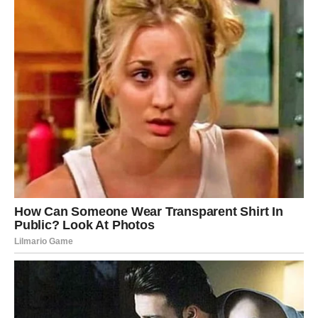
Ova kombinacija emotivne priče i praktičnog savjeta
pokazuje kako
dobrota i briga — bilo prema ljudima,
bilo prema sebi — imaju moć mijenjati stvari nabolje
.
Onaj koji je pružio pomoć dobio je neočekivanu zahvalnost,