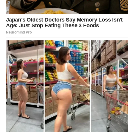
plodovi, sušeno voće, domaći džemovi. U poruci koja je
priložena stajalo je da poklon dolazi od iste one žene kojoj je
poslao odjeću. Napisala mu je da je njihov težak period
završen jer je njen suprug pronašao stabilan posao. Željela je
na ovaj način
iskazati zahvalnost svima koji su im pomogli
i
pokazati da dobra djela ne prolaze nezapaženo. Ovaj gest
podsjetio je da se dobrota često vrati, nekad i onda kada je
najmanje očekujemo.