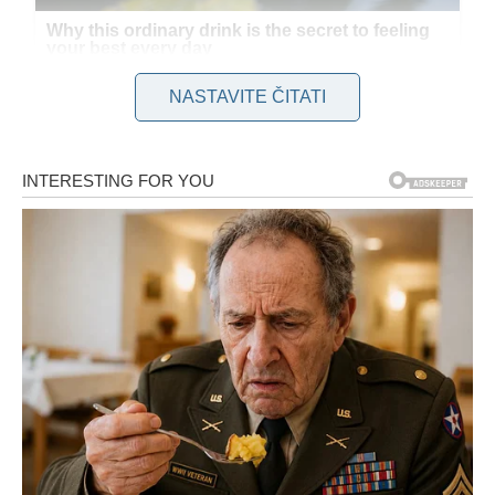
NASTAVITE ČITATI
Njena kćerka, kako je objasnila, ostala je gotovo bez
garderobe, pa je zamolila da joj pošalje odjeću o njegovom
trošku. U početku je bio oprezan i pomalo skeptičan, ali
onda je pomislio da je u takvim situacijama teško procijeniti
stvarnu istinu —
pa je odlučio poslati paket
. Time je
pokazao da ponekad povjerenje i spremnost na pomoć
vrijede više od sumnji.
Godinu dana kasnije, stiglo je iznenađenje koje je nadmašilo
sva njegova očekivanja. Poštom je primio pažljivo upakiran
paket, a u njemu su se nalazile razne poslastice — orašasti