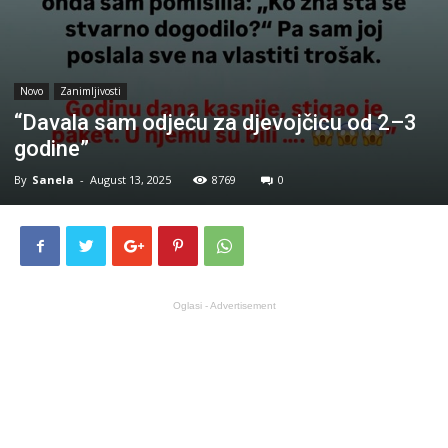
Novo
Zanimljivosti
“Davala sam odjeću za djevojčicu od 2–3
godine”
By
Sanela
-
August 13, 2025
8769
0
Oglasi - Advertisement