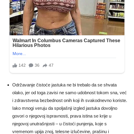
Održavanje čistoće jastuka ne bi trebalo da se shvata
olako, jer od toga zavisi ne samo udobnost tokom sna, već
i zdravstvena bezbednost onih koji ih svakodnevno koriste.
Iako mnogi veruju da spoljašnji izgled jastuka dovoljno
govori o njegovoj ispravnosti, prava istina se krije u
njegovoj unutrašnjosti – u čistoći punjenja, koje s
vremenom upija znoj, telesne izlučevine, prašinu i