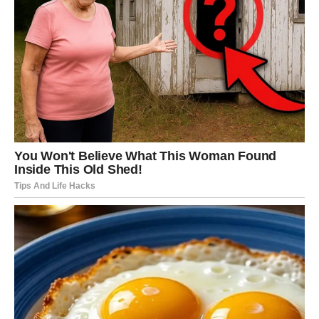
Da biste pravilno oprali jastuke i sačuvali njihovu
funkcionalnost, važno je poštovati određene korake:
Prvo, izbegavajte da u mašinu stavljate više jastuka
odjednom. Pretrpavanje sprečava da se voda i deterdžent
ravnomerno rasporede, što može rezultirati slabim pranjem.
Zatim, uvek koristite blage deterdžente, jer jaki hemijski
preparati mogu oštetiti vlakna i smanjiti elastičnost jastuka.
Jedan praktičan trik jeste da u bubanj veš mašine
dodate dvije čiste teniske loptice – one pomažu da se
jastuci tokom pranja ne zgužvaju i zadrže svoj oblik.
Takođe, obratite pažnju na temperaturu vode. Visoke
temperature mogu uništiti punjenje, naročito ako su