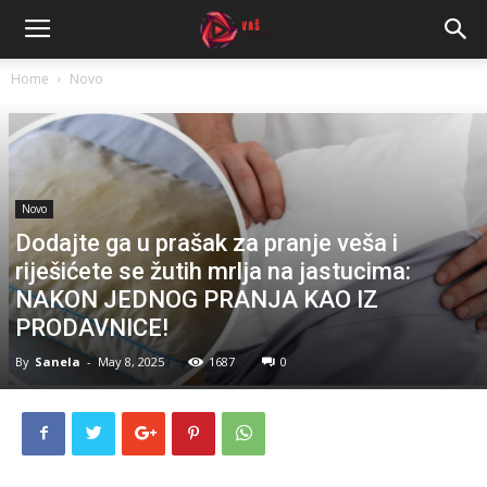
Home
Novo
Novo
Dodajte ga u prašak za pranje veša i
riješićete se žutih mrlja na jastucima:
NAKON JEDNOG PRANJA KAO IZ
PRODAVNICE!
By
Sanela
-
May 8, 2025
1687
0