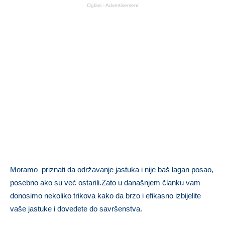
Oglasi - Advertisement
Moramo priznati da održavanje jastuka i nije baš lagan posao,
posebno ako su već ostarili.Zato u današnjem članku vam
donosimo nekoliko trikova kako da brzo i efikasno izbijelite
vaše jastuke i dovedete do savršenstva.