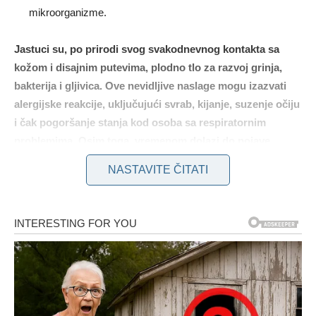
mikroorganizme.
Jastuci su, po prirodi svog svakodnevnog kontakta sa
kožom i disajnim putevima, plodno tlo za razvoj grinja,
bakterija i gljivica. Ove nevidljive naslage mogu izazvati
alergijske reakcije, uključujući svrab, kijanje, suzenje očiju
i čak pogoršanje stanja kod osoba sa respiratornim
problemima. Osim toga, vremenom dolazi do pojave
neprijatnih mirisa i žutih mrlja, a jastuci gube svoj
NASTAVITE ČITATI
prvobitni oblik i postaju manje udobni.
Mnogi ljudi pretpostavljaju da su jastučnice dovoljna zaštita,
ali istina je da one ne mogu u potpunosti da spreče
prodiranje znoja i nečistoća u samu strukturu jastuka. Zbog
toga je redovno pranje jastuka neophodno – ne samo radi
osećaja svežine, već i zbog prevencije infekcija i
produženja veka trajanja jastuka.