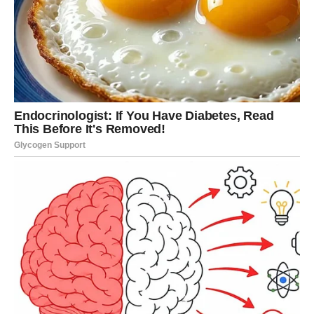
jastuci od memorijske pene ili sintetičkih materijala.
Idealna temperatura je mlaka voda, koja će očistiti, a da
pritom ne ošteti.
Za one koji žele da postignu dublje čišćenje i osveženje,
postoje prirodni sastojci koji mogu dodatno poboljšati
efikasnost pranja. Soda bikarbona je poznata po sposobnosti
da neutrališe mirise i osveži tkanine – dovoljno je dodati pola
šolje uz deterdžent. Za borbu protiv žutih mrlja od znoja i ulja s
kože, može se koristiti vodikov peroksid – oko četvrt šolje
tokom pranja imaće vidljiv efekat na belinu jastuka. Dodatak
ocata – otprilike pola šolje – deluje kao prirodni omekšivač i
antibakterijsko sredstvo, dajući jastucima dodatni osećaj
čistoće.
Jednako važno kao i pranje, jeste i sušenje jastuka. Ako