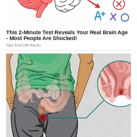
jastuk ostane vlažan, može doći do stvaranja buđi i
neprijatnih mirisa. Nikada ih nemojte sušiti uspravno
okačene, jer to može deformisati oblik. Idealno je sušenje u
mašini na niskoj temperaturi, uz povremeno okretanje kako
bi se ravnomerno osušili. Ako se suše na vazduhu, važno
je da se postave horizontalno i izbegava direktno sunce u
slučaju osetljivih materijala.
Redovno održavanje jastuka doprinosi ne samo dužem
trajanju samog proizvoda, već i boljoj higijeni celokupnog
kreveta. Uz minimalno truda, a korišćenjem dostupnih i
prirodnih sredstava, moguće je osigurati san koji je ne
samo udoban, već i zdrav.Zanemarivanje ovih koraka
može rezultirati ne samo lošim snom, već i nizom
zdravstvenih komplikacija. Stoga, neka briga o jastucima
postane deo vaše rutine – jer čistoća u spavaćoj sobi
počinje upravo tamo gde stavljate glavu da biste se