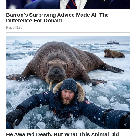
da se financijska situacija stabilizira kroz nove izvore
prihoda ili podršku.
Anđeli vas vode nježno, ali sigurno. Bićete u stanju da jasno
vidite znakove oko sebe i razlikujete prave ljude, prave prilike i
prave trenutke.
Ribe će, više nego ikad, osjećati da su vođene nevidljivom
rukom — a ta ruka ih vodi prema oslobođenju i uspjehu.
Vrijeme nagrade:
Završetak ciklusa boli i
težine