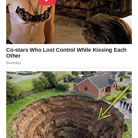
dopustite sebi da uživate u malim stvarima: zajedničkim
obrocima, tišini doma, razgovorima, nježnosti i ljubavi.
Ribe: Intuicija kao
putokaz ka uspjehu i