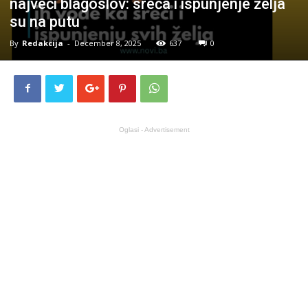
najveći blagoslov: sreća i ispunjenje želja
su na putu
By
Redakcija
-
December 8, 2025
637
0
Oglasi - Advertisement