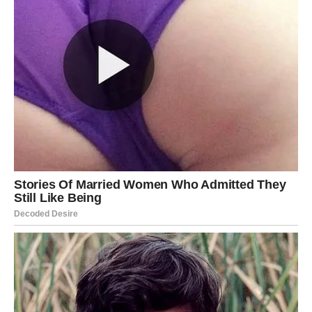
Rak: Harmonija doma,
stabilnost i emocionalno
iscjeljenje
Za pripadnike znaka Raka, koji su poznati po tome da svoj mir
pronalaze u toplini doma i sigurnosti obitelji, dolazi period
dubokog olakšanja. Sve ono što vas je dugo brinulo —
zdravlje, financije, odnosi, stambena pitanja
— polako se
povlači i rješava na način koji vam donosi sigurnost.