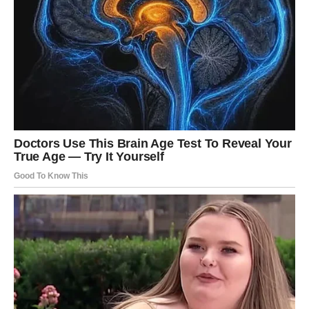
zaštićeni i blagoslovljeni
Rakovi i Ribe ulaze u jedno od najpovoljnijih razdoblja u
posljednjih nekoliko godina. Univerzum vam pruža zaštitu,
anđeli vas vode, a život se konačno vraća u tok koji ste dugo
priželjkivali.
Vrijeme je da primite ono što ste zaslužili.
Mir, ljubav, stabilnost i ostvarenje snova sada su nadohvat
ruke.
Oglasi