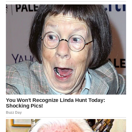
u kojem se vraćate sebi.
Kako najbolje iskoristiti
ovaj blagoslovljeni period
Da bi ovaj energetski poklon imao maksimalan učinak, važno
je da učinite sljedeće:
Posvetite se onima koje volite
Rakovi posebno — dom i obitelj sada su izvor najveće radosti.
Slušajte intuiciju
Ribe će u njoj pronaći putokaz za svaki važan korak.