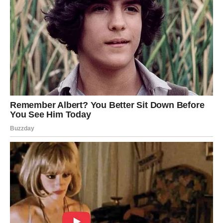
Anđeoska podrška u
porodičnoj sferi
Anđeli šalju Rakovima snažnu zaštitu, posebno u području
doma. Možda ćete primijetiti:
smirenje napetih odnosa u obitelji,
osjećaj sigurnosti koji niste dugo imali,
rješavanje dugotrajnih problema,
povratak topline i razumijevanja u domu.
Rakovi će osjetiti
duševni mir
kakav dugo nisu imali. Mnogi
će se posvetiti uređenju prostora, stvaranju harmonične
atmosfere ili jačanju obiteljskih veza. Ovo je pravo vrijeme da