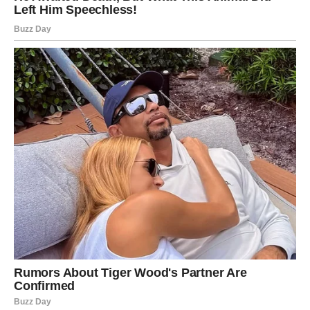
I Rakovi i Ribe ulaze u fazu u kojoj se prošli tereti konačno
raspršuju. Sve ono što vas je tištilo — mentalno, emotivno ili
materijalno — sada se pretvara u iskustvo iz kojeg ste izrasli.
Dolazi period nagrade
, a to znači:
povratak vjere u sebe,
emotivno oslobođenje,
stabilnost u odnosima,
širenje životnih mogućnosti,
osjećaj zaštite i podrške.
Ovo nije samo sretan period — ovo je duhovno važan trenutak