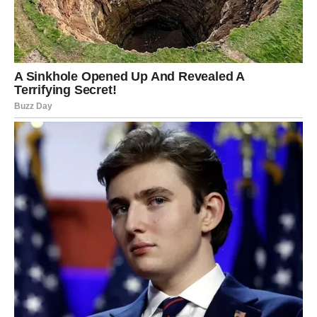
ostvarenju snova
Za nježne i empatične Ribe, univerzum je pripremio nešto
jednako posebno —
probuđenu intuiciju
koja postaje najjači
alat za postizanje ciljeva.
Oslobađanje od prepreka i
otvaranje novih puteva
Ribe će u narednom periodu primijetiti:
da brže donose prave odluke,
da im se otvaraju neočekivane, ali izuzetno povoljne prilike,
da se stari snovi napokon mogu pretvoriti u realnost,