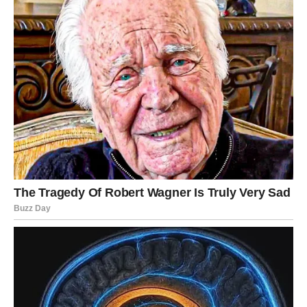
Otpustite staru bol i negativna
uvjerenja
Ono što je bilo, neka ostane iza vas.
Prihvatite nove prilike
Čak i ako se pojave neočekivano, one su poslane da vam
poboljšaju život.
Njegujte unutarnji mir
Ovo je razdoblje za povratak ravnoteže.
Zaključak: Vođeni,