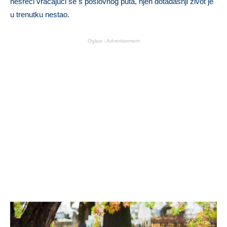
nesreći vraćajući se s poslovnog puta, njen dotadašnji život je
u trenutku nestao.
Oglasi - Advertisement