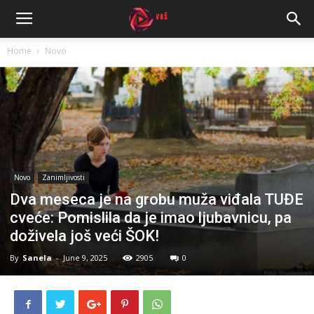
Home
Novo
Novo
Zanimljivosti
Dva meseca je na grobu muža viđala TUĐE
cveće: Pomislila da je imao ljubavnicu, pa
doživela još veći ŠOK!
By
Sanela
-
June 9, 2025
2905
0