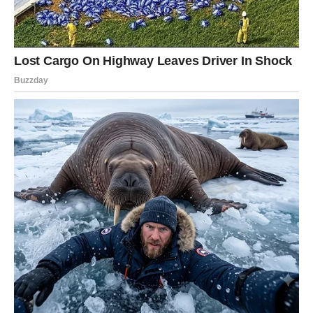
kao da joj se svijet ponovo ruši.
Kroz glavu su joj prolazile brojne misli – da li je ova žena
bila dio suprugovog života? Je li postojala neka tajna veza
o kojoj nikad nije znala? Ili je možda jednostavno bila neko
ko ga je poznavao i poštovao na način koji je Heather bio
nepoznat? Bol koju je već nosila sada je dobila novu
dimenziju – sumnju, zbunjenost, strah da možda nije
poznavala svog muža onako kako je vjerovala.
Naredni dani su je nagnali na duboko preispitivanje. Tuga je
kompleksna emocija – nije samo gubitak, već i osjećaj
bespomoćnosti, tuge, gnjeva i nostalgije. Počela je
razmišljati o suštini odnosa među ljudima. Šta nas zapravo
povezuje? Je li to fizička blizina, svakodnevna
komunikacija, ili su to one nevidljive emocionalne niti koje
opstaju i nakon smrti?