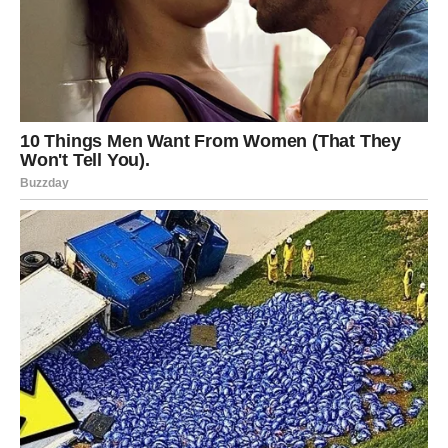
Isprva je pomislila da je neko iz porodice posjećivao grob dok
ona nije bila tu. Međutim, kako su sedmice prolazile, postalo joj
jasno da to nije bio niko koga ona poznaje. Znatiželja se
pretvarala u nelagodu, ali i u snažnu potrebu da sazna istinu.
Ko ostavlja to cvijeće? I zbog čega?
Heather je počela diskretno da ispituje prijatelje i članove
porodice, ali niko nije znao ništa. Sve do dana kada se
konačno suočila s nepoznatom ženom na groblju. Stajala je
pored spomenika, zamišljena, tiha, pogleda punog tuge i
poštovanja. Bila je to žena u tridesetim godinama, koju
Heather nikada ranije nije vidjela. U trenutku se osjećala