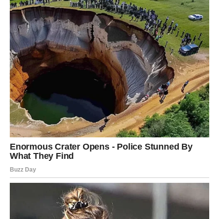
geste, tihe rituale, ali ostaje u nama. Tuga je cijena koju
plaćamo za to što smo voljeli iskreno. A kad volimo iskreno, ta
ljubav nikada zapravo ne nestaje – ona nas mijenja, nosi i
oblikuje, i podsjeća nas da, uprkos gubitku, život i dalje ima
smisla.
Oglasi