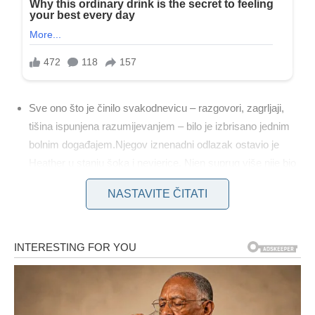
Sve ono što je činilo svakodnevicu – razgovori, zagrljaji,
tišina ispunjena razumijevanjem – bilo je izbrisano jednim
bolnim događajem.Njegov iznenadni odlazak ostavio je
Heather u stanju šoka i nevjerice. Njen suprug više nije bio
tu, a sa njim je otišao i dio nje same. Činjenica da je njegov
NASTAVITE ČITATI
kolega iz iste nesreće preživio bez ikakvih posljedica
dodatno je otežavala prihvatanje stvarnosti. Taj kontrast –
između života i smrti, između preživjelih i izgubljenih –
stalno ju je vraćao na pitanje: zašto baš on?
Prvih nekoliko mjeseci bile su ispunjene neizdrživom tugom.
Heather nije nalazila utjehu ni u čemu. Svaki dan bio je borba s