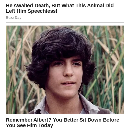
Na kraju je došla do zaključka da prava povezanost ne zavisi
od trajanja, već od intenziteta osjećaja koje osoba ostavi u
nama. Iako nikada nije saznala ko je ta žena koja je ostavljala
cvijeće, Heather je shvatila da to više i nije važno. Prisustvo
nepoznate osobe postalo je podsjetnik da svaki život ostavlja
tragove – čak i tamo gdje ne slutimo.