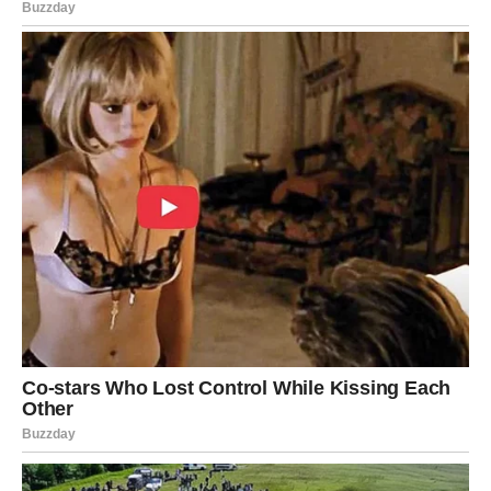
S vremenom, njena bol nije nestala, ali je postala tiša.
Naučila je živjeti s njom. Počela je razgovarati, dijeliti
uspomene, vraćati se ljudima. I upravo kroz te
razgovore, kroz male ljudske priče, vratila je vjeru u
život.
Na kraju, Heather je shvatila ono što je najteže prihvatiti: ljubav
ne prestaje smrću. Ona se samo mijenja. Prelazi u uspomene,