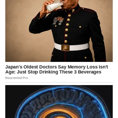
osjećajem praznine. Kako bi ostala povezana s njim, počela je
redovno odlaziti na groblje, gdje bi donosila sitnice koje su im
bile značajne – omiljeno cvijeće, cigarete koje je volio, sve ono
što je činilo njihov mali svijet. Ti rituali nisu ublažavali bol, ali su
joj davali privid blizine. U tom prostoru između sjećanja i
stvarnosti, Heather je nalazila trenutke tišine koji su joj
pomagali da preživi dan.
Kako je vrijeme prolazilo, posjete su postajale rjeđe, ne
zato što je zaboravljala, već zato što je polako ulazila u
fazu prihvatanja. Tuga se nije gasila, ali se mijenjala. No
upravo tada, kada je mislila da je konačno pronašla
ravnotežu, nešto neobično počelo se događati. Na
grobu njenog supruga počelo se pojavljivati svježe
cvijeće, i to redovno – svake sedmice.