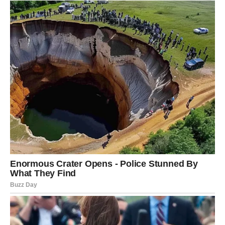
Ako naiđete na bilo kakve probleme s liječenjem, važno je
konzultirati se sa svojim liječnikom radi smjernica i mogućih
izmjena terapije. Osim toga, postizanje i održavanje zdrave
tjelesne težine ključno je za učinkovito upravljanje glukozom.
Prekomjerna težina, osobito oko trbuha, može spriječiti
kontrolu šećera u krvi. Postavljanje dostižnih ciljeva