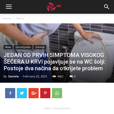
Home
Novo
Novo
Zanimljivosti
Zdravlje
JEDAN OD PRVIH SIMPTOMA VISOKOG
ŠEĆERA U KRVI pojavljuje se na WC šolji:
Postoje dva načina da otkrijete problem
By
Sanela
-
February 22, 2025
4422
0
Oglasi - Advertisement