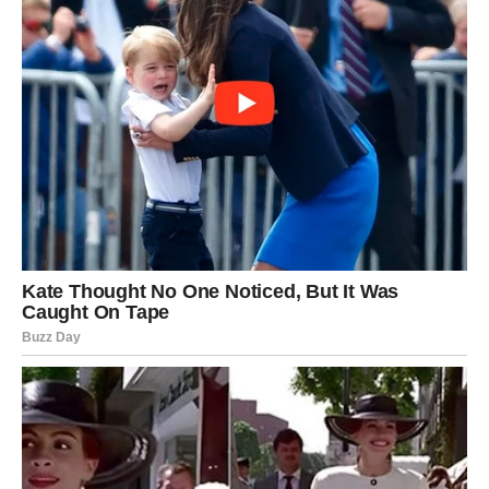
mršavljenja i prihvaćanje zdravih načina života, uključujući
dobro uravnoteženu prehranu i dosljednu tjelesnu aktivnost,
može poboljšati osjetljivost na inzulin i podržati regulaciju
razine šećera u krvi.
Ukratko, upravljanje razinama glukoze u krvi ne uključuje
samo davanje lijekova, već i integraciju praksi zdravog načina
života. Bitne komponente za održavanje stabilne razine šećera
u krvi i ublažavanje rizika od komplikacija povezanih s
dijabetesom uključuju odgovarajuću prehranu, dosljednu
tjelesnu vježbu, učinkovito upravljanje stresom i rutinsko
praćenje glukoze. Ako imate bilo kakvih nejasnoća ili
zabrinutosti u vezi s razinama glukoze u krvi, savjetuje se da
se posavjetujete sa svojim liječnikom kako biste osigurali
pravilno upravljanje dijabetesom.
Oglasi