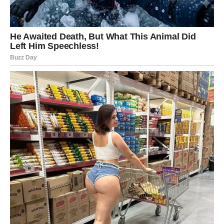
održavanje stabilne razine glukoze. Redovita tjelovježba
pojačava osjetljivost na inzulin i pridonosi smanjenju razine
glukoze. Aktivnosti poput svakodnevnog hodanja, vježbi snage
i kardiovaskularnih vježbi poput vožnje bicikla ili trčanja mogu
značajno utjecati na ravnotežu šećera u krvi.
Dosljedno praćenje razine glukoze u krvi ključno je za
učinkovito upravljanje dijabetesom. Preporučljivo je mjerenje
provoditi prije jela, dva sata nakon jela, kao i prije i poslije
bavljenja tjelesnom aktivnošću. Na temelju nalaza, možda će
biti potrebne prilagodbe prehrane, tjelovježbe i doziranja
inzulina kako bi se postigla optimalna ravnoteža.
Stres ima potencijal nepovoljnog utjecaja na razinu glukoze u
krvi, jer hormoni povezani sa stresom mogu dovesti do
povećanja razine šećera. Bavljenje tehnikama opuštanja poput
meditacije, dubokog disanja ili šetnje prirodom može pomoći u