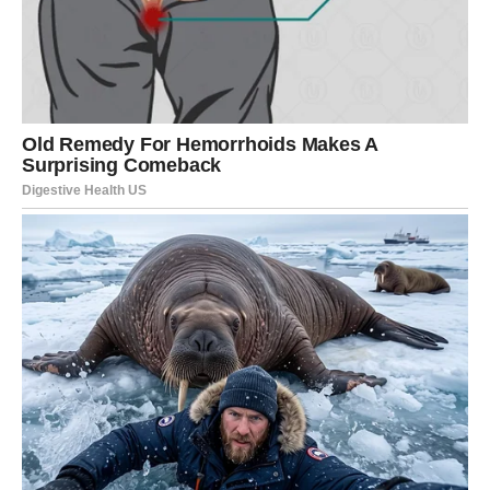
Preporučljivo je uključiti namirnice niskog glikemijskog indeksa
(GI), uključujući cjelovite žitarice, povrće bogato vlaknima i
voće. Treba izbjegavati visokokaloričnu hranu s visokim
glikemijskim indeksom, poput slatkih grickalica i gaziranih
pića. Osim toga, tjelesna aktivnost neophodna je za