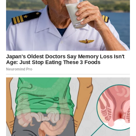
koncentracije glukoze u krvi trebale bi biti u rasponu od 4 do 7
mmol/l prije obroka, a trebale bi ostati ispod 8,5–9 mmol/l dva
sata nakon obroka. Preporučeni cilj za prosječne razine
glukoze u krvi, mjerene kao HbA1c, je održavanje vrijednosti
ispod 48 mmol/mol (ekvivalentno 6,5% u prethodnom sustavu
mjerenja). Dosljedno praćenje razine glukoze ključno je za
učinkovito upravljanje dijabetesom i prevenciju komplikacija.
Održavanje zdravlja zahtijeva učinkovitu kontrolu glukoze u
krvi, posebno za osobe s dijabetesom. Odgovarajuće
upravljanje razinama glukoze može uvelike smanjiti
vjerojatnost nailaska na ozbiljne komplikacije, uključujući
bolesti srca, oštećenje živaca, probleme s vidom i oštećenje
bubrega. Dok lijekovi i inzulin mogu regulirati razinu glukoze,
usvajanje zdravog načina života također je ključno za
održavanje stabilne razine šećera.
Prehrana je ključni element u regulaciji razine glukoze u krvi.