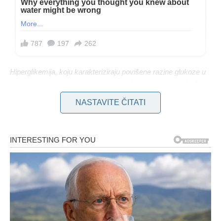
Hiperglikemija, koju karakteriziraju povišene razine glukoze u
krvi, može dovesti do simptoma uključujući intenzivnu žeđ,
suhoću usta, umor, zamagljen vid i neočekivani gubitak težine.
NASTAVITE ČITATI
Osim toga, povećanje učestalosti mokrenja, osobito tijekom
noći, može ukazivati ​​na povišenu razinu glukoze u krvi jer
tijelo pokušava izbaciti višak šećera. Nadalje, povišene razine
glukoze mogu povećati rizik od infekcija mokraćnog sustava,
uključujući infekcije mokraćnog mjehura i gljivične infekcije.
Stoga je ključno prepoznati simptome kao što su peckanje
tijekom mokrenja, mutna mokraća ili prisutnost krvi u mokraći.
Za osobe s dijagnosticiranim dijabetesom optimalne