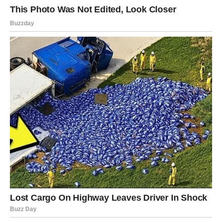
ublažavanju stresa i održavanju stabilne razine
glukoze.Nadalje, ključno je pridržavanje propisanog režima
uzimanja lijekova prema uputama vašeg liječnika. Nedovoljna
količina lijekova može dovesti do varijacija u razinama
glukoze, čime se povećava rizik od komplikacija.