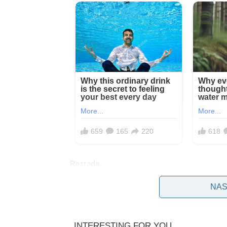
Razrada
NAS
Izazovi u čišćenju fuga
Čišćenje fuga na pločicama predstavlja specifiča
nakuplja u uskim prostorima između pločica obi