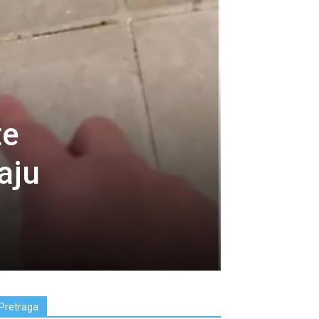
te
aju
Pretraga