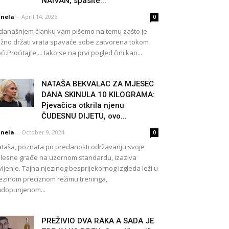
NAIVAN, spasite...
nela
-
April 14, 2026
0
današnjem članku vam pišemo na temu zašto je
žno držati vrata spavaće sobe zatvorena tokom
ći.Proćitajte.... Iako se na prvi pogled čini kao...
NATAŠA BEKVALAC ZA MJESEC
DANA SKINULA 10 KILOGRAMA:
Pjevačica otkrila njenu
ČUDESNU DIJETU, ovo...
nela
-
October 9, 2024
0
taša, poznata po predanosti održavanju svoje
elesne građe na uzornom standardu, izaziva
vljenje. Tajna njezinog besprijekornog izgleda leži u
ezinom preciznom režimu treninga,
dopunjenom...
PREŽIVIO DVA RAKA A SADA JE