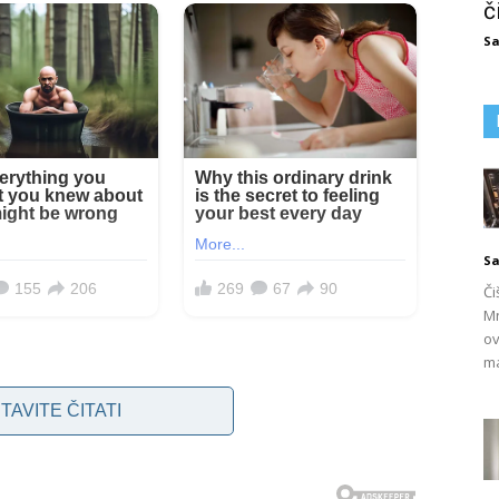
č
Sa
Sa
Či
Mn
ov
ma
TAVITE ČITATI
n problem iz više razloga. Prvo, prljavština koja se
čno sadrži mrlje od deterdženta, kamenca, mrtvih bakterija