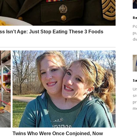
Re
Po
pu
dv
Sa
Um
sr
pr
me
u zadovoljavajuće rezultate, postoji inovativna metoda