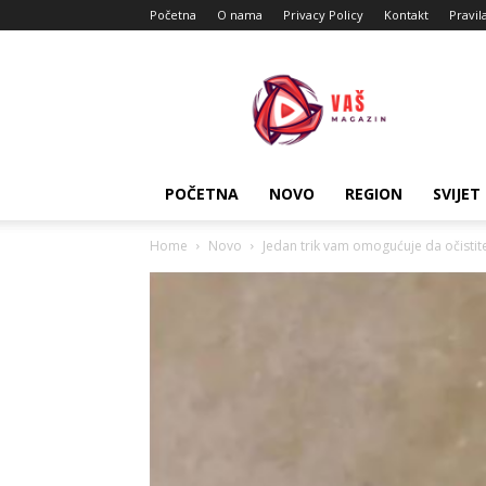
Početna
O nama
Privacy Policy
Kontakt
Pravil
Vas
Magazin
POČETNA
NOVO
REGION
SVIJET
Home
Novo
Jedan trik vam omogućuje da očistite p