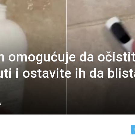
m omogućuje da očisti
i i ostavite ih da blist
0