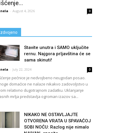
išćenje...
nela
-
August 4, 2026
0
Izdvojeno
Stavite unutra i SAMO uključite
rernu. Najgora prljavština će se
sama skinuti!
nela
-
July 22, 2024
0
šćenje pećnice je nedvojbeno neugodan posao.
oge domaćice ne nalaze nikakvo zadovoljstvo u
om relativno dugotrajnom zadatku. Uklanjanje
snih mrlja predstavlja ogroman izazov sa...
NIKAKO NE OSTAVLJAJTE
OTVORENA VRATA U SPAVAĆOJ
SOBI NOĆU: Razlog nije nimalo