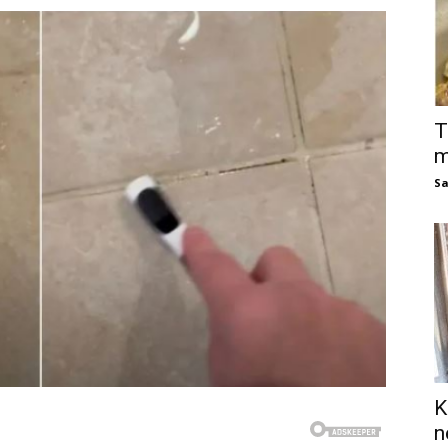
T
m
Sa
K
n