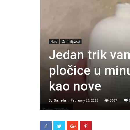
Novo
Zanimljivosti
Jedan trik va
pločice u minut
kao nove
By
Sanela
-
February 26, 2025
3557