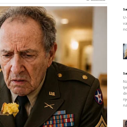
ele ili plave mrlje
, voštani tragovi ili čak tvrda, kruta
todama. Ključni izazov leži u tome da neprimerene metode
Sa
a ili dovesti do ogrebotina, posebno na krhkim porculanskim
U 
va
no
a temeljito procenite prirodu prljavštine na vašim
fične pristupe:
e
, dovoljno je koristiti toplu vodu i blagi deterdžent.
Sa
nta, potrebno je koristiti specijalizovana sredstva koja su
Na
tj
nog korišćenja morta često zahtevaju upotrebu sredstava
di
 efikasno.
nj
na