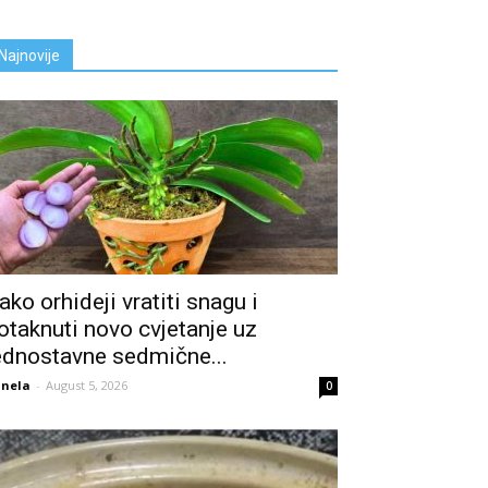
Najnovije
ako orhideji vratiti snagu i
otaknuti novo cvjetanje uz
ednostavne sedmične...
nela
-
August 5, 2026
0