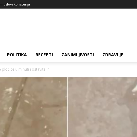
a i uslovi korištenja
POLITIKA
RECEPTI
ZANIMLJIVOSTI
ZDRAVLJE
ločice u minuti i ostavite ih...