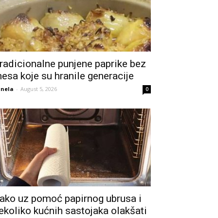
radicionalne punjene paprike bez
esa koje su hranile generacije
nela
-
August 5, 2026
0
ako uz pomoć papirnog ubrusa i
ekoliko kućnih sastojaka olakšati