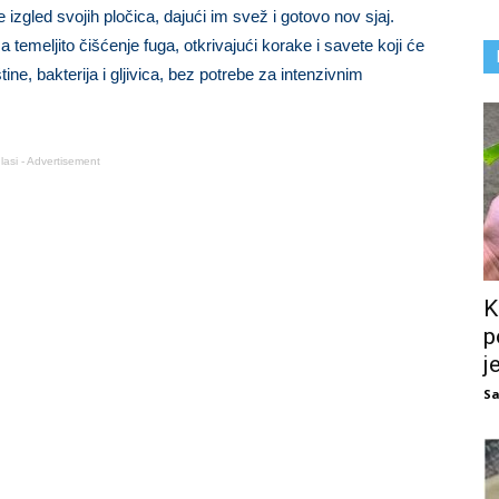
gled svojih pločica, dajući im svež i gotovo nov sjaj.
a temeljito čišćenje fuga, otkrivajući korake i savete koji će
ne, bakterija i gljivica, bez potrebe za intenzivnim
lasi - Advertisement
K
p
j
Sa