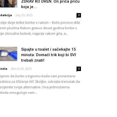
ZDRAV KO DREN. On priča priču
koja je...
dakcija
-
July 25, 2025
0
slije dvije teške borbe s rakom – Božo ponovo diše
nim plućima Nakon gotovo deset godina borbe s
ije zloćudne bolesti, najprije rakom grla, a...
Sipajte u toalet i sačekajte 15
minuta: Domaći trik koji bi SVI
trebali znati!
nela
-
March 20, 2025
0
jesto da žurite u trgovinu kada vam ponestane
edstva za čišćenje WC školjke, odvojite trenutak da
ocijenite svoje alternative. Ova jednostavna
toda omogućuje vam...