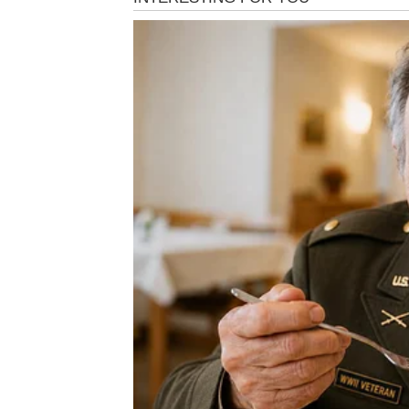
i gljivica. Ovi tragovi često se manifestuju kao
b
tekstura koja je teško ukloniti standardnim me
čišćenja mogu oštetiti složenu strukturu pločic
pločicama i glazuri.
Precizno određivanje vrste prljavštine
Pre nego što započnete sa čišćenjem, važno je d
pločicama. Različite vrste mrlja zahtevaju speci
Ako se radi o
lakom nakupljanju prljavštin
Za
tvrdokorne mrlje
od kamenca ili deterdže
formulirana za uklanjanje ovakvih naslaga.
Mrlje nastale usled
renoviranja
ili prekomer
za uklanjanje cementa, koja deluju nežno, ali