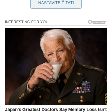
NASTAVITE ČITATI
Ova iskustva su je potaknula na istraživanje drugih metoda za
održavanje zdravlja i ravnoteže. Jelena je otkrila da promjene
u prehrani i svakodnevnim navikama mogu donijeti ogromne
koristi za tijelo i um. Na društvenim mrežama, često govori o
važnosti prirodnih metoda za održavanje energije i fokusa, pri
čemu izbjegava kofein, pa čak i zeleni čaj, zbog straha od
ovisnosti. Njezin fokus je na alternativama koje pomažu u
postizanju unutarnjeg mira, ali i omogućuju održavanje
koncentracije tijekom dana.
Jedan od načina na koji Jelena održava vitalnost je redovito
konzumiranje čaja od kurkume, koji smatra ključnim dodatkom
svojoj prehrani. Kurkuma je začin koji je poznat po brojnim
zdravstvenim koristima. Ima snažna protuupalna svojstva,
poboljšava funkciju jetre, podiže imunitet te može pomoći u
procesu mršavljenja. Naime, kurkumin, aktivni sastojak
kurkume, pomaže ubrzati metabolizam, što dovodi do brže