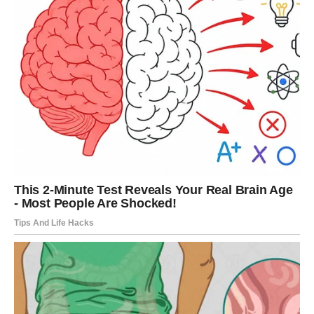
života. Čaj od kurkume ne samo da podržava mršavljenje, već
također pomaže u održavanju kondicije i cjelokupnog zdravlja.
Jelena Đoković je, putem svojih iskustava i preporuka, postala
inspiracija mnogima koji žele poboljšati svoj životni stil i
posvetiti se zdravlju na prirodan način. Njena priča o zdravlju
nije samo priča o izbjegavanju nezdravih navika, već i o
istraživanju novih i učinkovitih metoda za održavanje energije i
ravnoteže. Uz podršku supruga Novaka, i njegova vlastita
predanost zdravom načinu života, oboje su postali ambasadori
zdravlja, potičući ljude širom svijeta da preispitaju svoje
prehrambene navike i posvete više pažnje svom zdravlju.
Oglasi