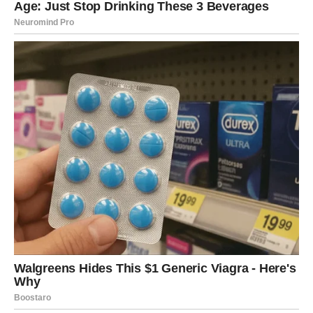
probave hrane i sagorijevanja kalorija. Ovaj termogenetski
učinak, koji podiže unutarnju temperaturu tijela, ubrzava
proces sagorijevanja masti, što je idealno za one koji žele
izgubiti kilograme.
Postoje različiti načini kako se kurkuma može uvesti u
svakodnevnu prehranu. Najjednostavniji je dodavanje kurkume
kao začina u jela. Primjerice, može se kombinirati s rižom,
povrćem, mahunarkama ili mesom. Jelena preferira
konzumiranje kurkume kroz čaj koji redovito priprema i pije.
Ovaj napitak ne samo da pomaže kod mršavljenja, već
također poboljšava probavu i jača imunitet.
Recept za čaj od kurkume koji Jelena preporučuje uključuje
nekoliko jednostavnih sastojaka:
Sastojci: