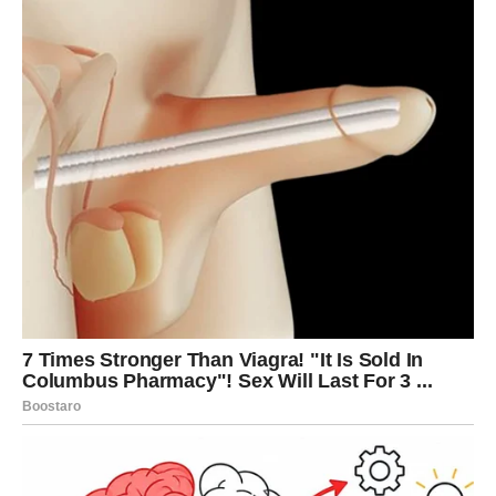
¾ žličice kurkume
2 velike žlice domaćeg meda
3 šalice vode
Priprema:
U posudu ulijte vodu i zagrijte je dok ne prokuha.
Dodajte kurkumu i ostavite da voda kuha dok se ne smanji
na otprilike dvije šalice tekućine.
Nakon kuhanja, procijedite tekućinu i dodajte med. Po želji,
možete dodati i malo mlijeka za bolji okus.
Ovaj čaj se preporučuje piti pet dana zaredom kako bi se
ubrzao metabolizam i poboljšala probava. Dugoročno, polako
se može uvesti u svakodnevnu rutinu kao dio zdravog načina