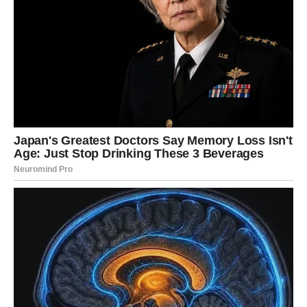
sjećanja na plodnu zemlju iz djetinjstva koja je uspijevala u
bakinom vrtu. Tijekom tog susreta upoznala me s pićem koje
će se pokazati ključnim u mom daljem životu. Duboko sam joj
zahvalan što je prenijela važnost ovog pića, koje je, usprkos
prethodnoj reputaciji nepoželjnog, uistinu izuzetna blagodat za
naše blagostanje. U današnje vrijeme vidljivo je da je ovaj
napitak ne samo vrlo blagotvoran, već se i ističe u svijetu
modernih pića.
Predmet rasprave je Melta, napitak koji je stekao legendarni
status iz davnih vremena. Ova jedinstvena mješavina kave
sastoji se od korijena cikorije, šećerne repe, zdrobljenog ječma
i raži. Uključivanje korijena cikorije ističe ovu mješavinu, jer je
to sastojak koji se rijetko susreće u konvencionalnoj
svakodnevnoj hrani, ali nudi izvanredne prednosti za ljudsko
zdravlje. Iako možda nije široko poznata, cikorija je vrlo
korisna za probavni sustav, a istovremeno djeluje umirujuće i
pročišćavajuće na tijelo.