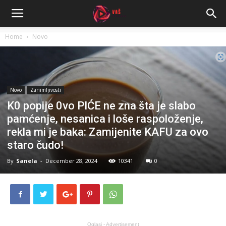
Home
Novo
Novo
Zanimljivosti
K0 popije 0vo PIĆE ne zna šta je slabo
pamćenje, nesanica i loše raspoloženje,
rekla mi je baka: Zamijenite KAFU za ovo
staro čudo!
By
Sanela
-
December 28, 2024
10341
0
Oglasi - Advertisement