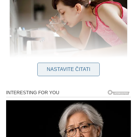
NASTAVITE ČITATI
Prošlo je više od trideset godina otkako mi je baka prvi put
napravila taj napitak, trenutak koji je potpuno zarobio moja
osjetila. Živo se sjećam osebujnog okusa koji mi je probudio