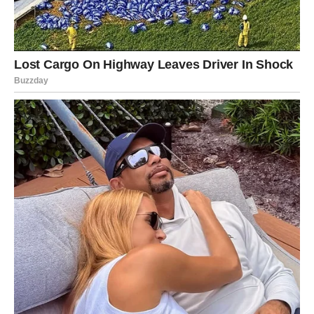
se ohladi kako biste uživali u osvježavajućoj ohlađenoj verziji.
Ova hranjiva alternativa kavi nudi osjećaj ugode i dobrobiti,
a vi ćete bez sumnje cijeniti iskustvo ako je odlučite probati.
Melta je okusno piće, bogato aromatičnim notama, a
posebno se ističe brojnim zdravstvenim dobrobitima.
Evocira cijenjenu tradiciju i lijepe uspomene iz djetinjstva, a
istovremeno promiče vaše zdravlje na prirodan način.
Zašto ne biste prihvatili nešto novo dok poštujete prastare
običaje koji čuvaju naše zdravlje i dobrobit?