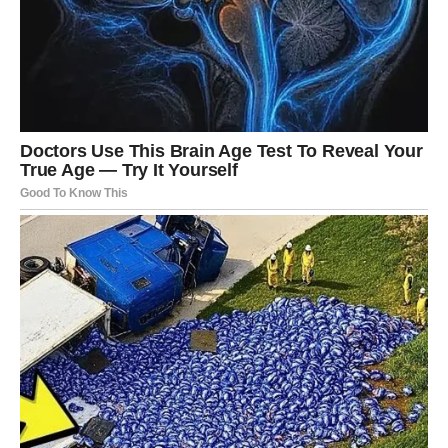
Za pripremu Melte potrebni su sljedeći sastojci:
Za pripremu
ovog divnog napitka potrebna vam je litra vode koja je dosegla
točku vrenja i četiri jednake žlice mješavine Melte. Metoda je
prilično jednostavna: jednostavno ulijte smjesu u vruću vodu,
ostavite da stoji nekoliko minuta, a zatim procijedite. Možete
uživati ​​u ovom napitku dok je još topao ili ga možete pustiti da