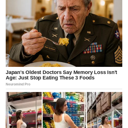
shvatila da je muž, uprkos bolesti, i dalje želio biti onaj isti
čovjek koji donosi odluke, izražava svoje mišljenje i osjeća se
kao partner, a ne kao dijete.
Shvatanje da ga tretira više kao
sina nego kao muža bilo je bolno, ali i oslobađajuće
spoznanje.
Kako je bolest napredovala, sve više je brige padalo na
njena leđa. U početku joj se oslanjao na rame dok ustaje,
ali ubrzo je postao potpuno nepokretan. Ona ga je hranila,
kupala, mijenjala pelene i danonoćno pazila da mu ništa ne
nedostaje. To je bilo emotivno razorno – gubitak supruga u
ulozi partnera, a dobitak osobe potpuno zavisne od nje,
donosio je beskrajnu tugu. Najteži su bili trenuci kada je u
njegovim očima vidjela stid dok je ovisio o njenoj pomoći.
Ipak, i kroz suze i nemoć, njihova povezanost nije prestajala
postojati. Jednom joj je rekao: “Najteže mi je što ne mogu da te