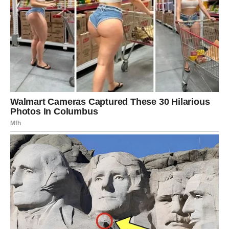
zagrlim i pokažem ti koliko mi značiš.” Taj trenutak bio je bolan
podsjetnik da i on pati, ne samo zbog bolesti, nego i zbog
osjećaja da ženi oduzima život.
Njegova briga za nju, uprkos
sopstvenoj patnji, pokazala je koliko je ljubav bila
obostrana i snažna.