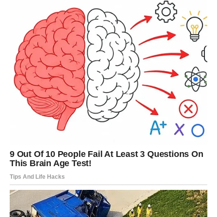
Na kraju, ono što ostaje jeste spoznaja da ljubav nije samo u
žrtvovanju, već i u poštovanju. Žena je naučila da, iako su
uloge bile izmijenjene,
on nikada nije prestao biti njen
suprug i partner
. Njena briga i njegovo povjerenje stvorili su
most između bola i zahvalnosti. Njegove posljednje riječi
ostale su svjedočanstvo da ljubav ne nestaje ni kada tijelo
posustane.
Ova priča nas uči da ljubav u najtežim vremenima ne znači
izgubiti sebe, nego pronaći način da balansiramo između
brige za druge i brige za vlastito biće.
U tome leži prava
snaga partnerstva – da i u bolesti ostanemo jedno
drugome oslonac, ali i da zadržimo vlastito
dostojanstvo.
Oglasi