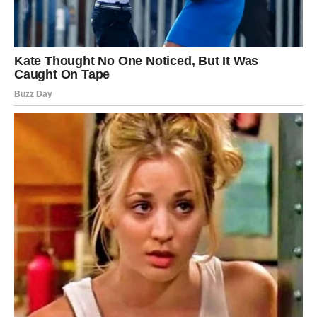
Psiholozi s
Filozofskog fakulteta u Banjaluci
u svojim
istraživanjima naglašavaju da partneri njegovatelji često
nesvjesno upadaju u zamku potpune žrtve. Oni preporučuju
male korake ka očuvanju sebe – razgovore s prijateljima,
vrijeme za odmor i podsjećanje na vlastite potrebe. Jer samo
osoba koja je dovoljno snažna i stabilna može dugoročno
pomagati drugome. Ova priča jasno pokazuje kako bez tih
ravnoteža lako dođe do potpunog gubitka vlastitog identiteta.
Prekretnica je došla neočekivano. Jednog dana, suprug je
tražio da ga obrije i da mu donese novine. Činilo se kao obično
jutro, ali u njegovom osmijehu i smirenosti bilo je nešto
drugačije. Dok je ona na trenutak otišla da kupi čokoladu koju
je zatražio, ostavio joj je poruku na novinama. Napisao je:
“Hvala ti za sve, nije trebalo da se žrtvuješ toliko. Sad s mirom
popij kafu i zasladi se, a kad se opet sretnemo, ja ću tebe da