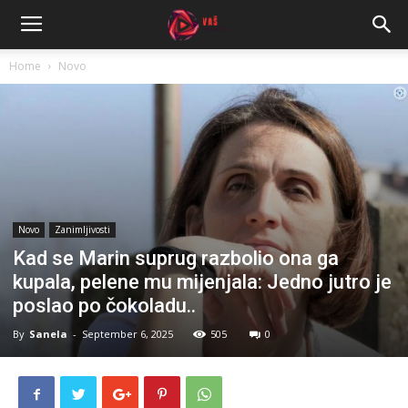
Home
Novo
Novo
Zanimljivosti
Kad se Marin suprug razbolio ona ga
kupala, pelene mu mijenjala: Jedno jutro je
poslao po čokoladu..
By
Sanela
-
September 6, 2025
505
0