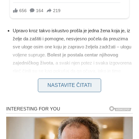
Upravo kroz takvo iskustvo prošla je jedna žena koja je, iz
želje da zaštiti i pomogne, nesvjesno počela da preuzima
sve uloge osim one koju je zapravo željela zadržati – ulogu
voljene supruge.
Bolest je postala centar njihovog
zajedničkog života
, a svaki njen potez i svaka izgovorena
riječ činili su se kao pokušaj da ga očuva, iako je time
ponekad gušila njegovu potrebu da ostane dostojanstven i
NASTAVITE ČITATI
autonoman.
Na početku nije ni primjećivala koliko se njihove uloge
mijenjaju. Pitanja poput “Jesi li uzeo lijek?”, “Nemoj tako sjediti”
ili “Pojedi sve što sam ti spremila” postala su dio
svakodnevnice. Njen trud da mu olakša život bio je
istovremeno i pokušaj da preuzme kontrolu. Tek kasnije je