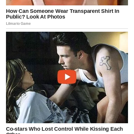
njegujem i čuvam.” Taj trenutak bio je kraj njihovog
zajedničkog puta, ali i početak nove spoznaje.
Prema iskustvima
Udruženja oboljelih i njegovatelja u
BiH
, mnoge porodice prolaze slične situacije. Oni
naglašavaju da ljubav i posvećenost mogu biti ljekovite, ali
da bez podrške okoline i zajednice lako prerastu u
iscrpljujuće žrtvovanje. Ova priča je primjer kako se čak i u
najtežim okolnostima može pronaći smisao i lekcija za sve
druge: voljeti znači dati, ali i pustiti drugome pravo na
dostojanstvo.