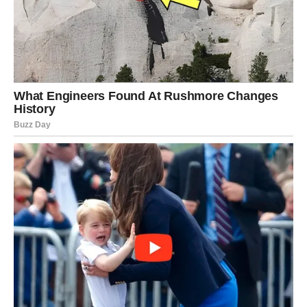
Stručnjaci iz
Kliničkog centra Univerziteta u Sarajevu
više
puta su naglašavali da u procesu dugotrajne njege često
stradaju i partneri-njegovatelji. Oni ističu da se briga za
bolesnog člana porodice mora kombinovati s brigom o
sopstvenom mentalnom zdravlju. U suprotnom, iscrpljenost i
emocionalni slom postaju neminovni. Ova priča upravo
potvrđuje koliko je teško pronaći ravnotežu između
bezuslovne ljubavi i očuvanja vlastitog identiteta.
Vremenom je shvatila da ne može biti samo njegovatelj,
već i žena koja mora ostati vjerna sebi. Ali kako pronaći
prostor za sebe kada je druga osoba potpuno zavisna?
Prestala je izlaziti, viđati prijatelje i brinuti o svom izgledu.
Njeno postojanje se stopilo s njegovim, a ona je osjećala da
nestaje kao osoba. Tek kada je osjetila da gubi sebe,
počela je tražiti načine da pronađe ravnotežu – da ga voli,
ali i da sačuva ono što jeste.