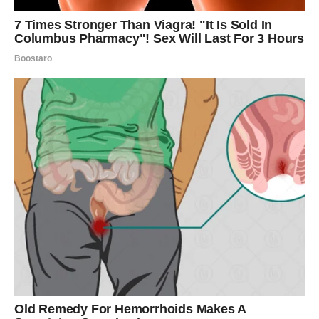
Ovaj test nije samo zabava, već nas potiče da razmislimo
o tome kako se ponašamo u životu i što nas motivira da
donosimo određene odluke. Iako psihološki testovi poput
ovog ne mogu biti apsolutno tačni, često nas tjeraju da se
suočimo sa sobom i bolje razumijemo naše unutrašnje
reakcije. Bilo da ste izabrali ženu broj 1, broj 2 ili broj 3,
važno je zapamtiti da je svaka osoba jedinstvena, a
odgovor na ovaj test može biti samo početak vašeg
introspektivnog puta
Oglasi