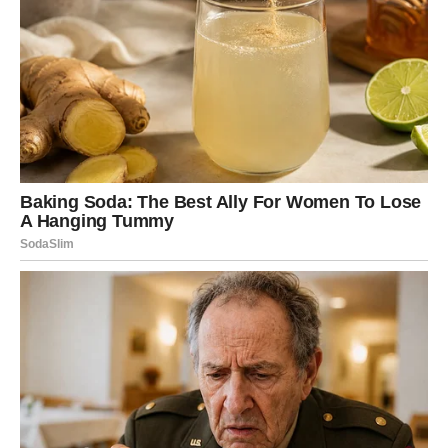
osjećaju sigurnost, jer ne osuđujete brzo i spremni ste
saslušati sve, čak i ono što drugi nisu u stanju reći.
Međutim, vaša želja da pomognete drugima može vas
dovesti do toga da zanemarite vlastite potrebe. U ljubavi ste
nježni, odani i duboki, a ono što tražite je partner koji
poštuje vaše emocije i iskrenost.
Ako ste odabrali
ženu broj 2
, vi ste racionalna osoba koja
uvijek analizira prije nego što reaguje. Za vas je važan
logički
pristup
i
jasne granice
u svakodnevnim odnosima. Vi ste
neko ko voli kontrolirati situaciju i izbjegava haos. Ljudi vas
vide kao
stabilnog
i
organiziranog
, te znate kako završiti
zadatke koje drugi odgađaju. Iako ste nevjerojatno odgovorni,
ponekad vaša emocionalna distanca može biti shvaćena kao
hladnoća. U ljubavi, lojalnost, iskrenost i
zajednička vizija
budućnosti
ključni su za vas, jer želite stabilan i predvidljiv
odnos.