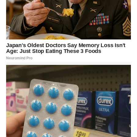
Ako ste odabrali
ženu broj 3
, vaša reakcija na situacije je
često vođena
emocijama
i
instinktom
. Vi ste osoba koja se
bori za pravdu, nikada ne trpite nepravdu i uvijek ćete stati u
obranu slabijih. Vaša iskrenost je
oštra
, a impulzivnost vas