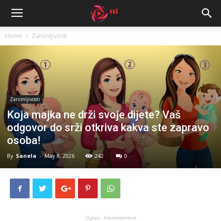
Home
Zanimljivosti
Zanimljivosti
Koja majka ne drži svoje dijete? Vaš
odgovor do srži otkriva kakva ste zapravo
osoba!
By
Sanela
-
May 8, 2026
242
0
Oglasi - Advertisement