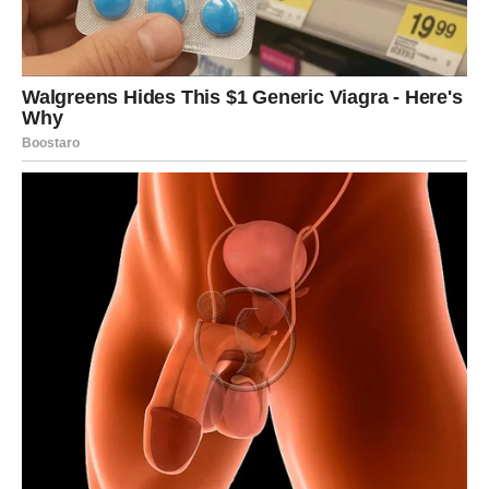
ponekad može odvesti do pogrešnih odluka, no uvijek slijedite
ono što osjećate u srcu. Ljudi vas obožavaju zbog vaše
energije, ali također vas mogu i izbjegavati zbog vaše
direktnosti. U ljubavi volite snažno i predano, a kada želite
nešto postići, idete do kraja.