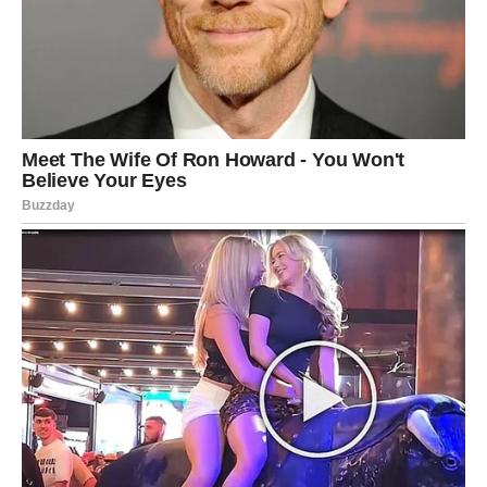
vjerovatnoća da ste osoba izražene empatije i snažne
emotivne inteligencije. Vi duboko osjećate druge ljude i
prirodno gradite odnose temeljene na povjerenju,
razumijevanju i iskrenosti.
Ljudi vas često doživljavaju kao
sigurno utočište
– nekoga
kome se mogu obratiti u teškim trenucima, bez straha od
osude. Vaša sposobnost slušanja i suosjećanja čini vas
dragocjenim članom porodice, prijateljskog kruga ili radnog
okruženja.
Ipak, važno je naglasiti da vaša brižnost prema drugima ne
smije ići na štetu vas samih.
Postavljanje zdravih granica
ključno je kako biste očuvali vlastitu emocionalnu ravnotežu.
Kada naučite da jednaku pažnju posvetite sebi kao i drugima,
vaša snaga postaje stabilnija i dugotrajnija.