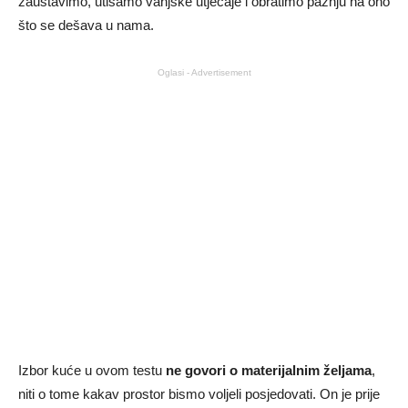
zaustavimo, utišamo vanjske utjecaje i obratimo pažnju na ono
što se dešava u nama.
Oglasi - Advertisement
Izbor kuće u ovom testu
ne govori o materijalnim željama
,
niti o tome kakav prostor bismo voljeli posjedovati. On je prije