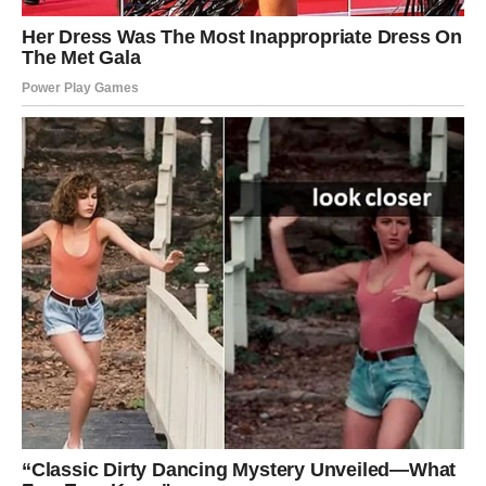
sadašnjeg trenutka. Ponekad je potrebno zastati, usporiti i
osvijestiti ono što već imate.
Uživanje u sadašnjosti
omogućava da vaša kreativna energija ostane snažna i
dugoročno održiva.
Kuća broj tri – Stabilnost i
unutrašnja snaga
Ako ste izabrali
treću kuću
, vi ste osoba koja cijeni sigurnost,
mir i postojanost. Vaša snaga ne leži u glasnim riječima ili
brzopletim potezima, već u tihoj odlučnosti i pouzdanosti. Ljudi
vas doživljavaju kao
stabilan oslonac
u trenucima
nesigurnosti.
Karakterišu vas strpljenje, dosljednost i duboko razumijevanje
životnih procesa. Vi ne donosite odluke naglo, već promišljeno,