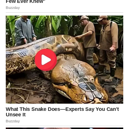
vodeći računa o dugoročnim posljedicama. Upravo zbog toga,
drugi vam vjeruju i cijene vaše mišljenje.
Ipak, važno je da sebi povremeno dozvolite promjene.
Fleksibilnost i otvorenost za novo
mogu dodatno obogatiti
vaš lični razvoj i spriječiti osjećaj stagnacije.