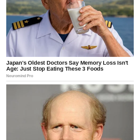
Kuća broj jedan – Emocionalna
toplina i povezanost
Ako vam je pažnju najviše privukla
prva kuća
, velika je