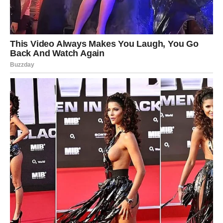
Kuća broj dva – Kreativnost i
slobodan duh
Odabir
druge kuće
često je znak izražene kreativnosti i
otvorenog pogleda na svijet. Vi ste osoba koja ne voli
ograničenja i rutinu, već neprestano traži nove ideje, iskustva i
perspektive. Vaša mašta je snažna, a način razmišljanja
nekonvencionalan.
Ljudi vas prepoznaju kao nekoga ko donosi
svježinu i
inspiraciju
u svaku situaciju. Spremni ste da rizikujete, da se
upustite u nepoznato i da učite kroz iskustvo. Promjene vas ne
plaše – naprotiv, one vas pokreću.
Ipak, važno je pronaći ravnotežu između budućih planova i