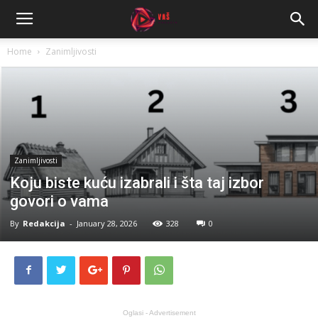
Home
Zanimljivosti
Zanimljivosti
Koju biste kuću izabrali i šta taj izbor
govori o vama
By
Redakcija
-
January 28, 2026
328
0
Oglasi - Advertisement