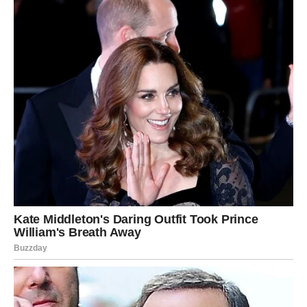
Šta nam simbolični testovi
zapravo daju?
Ovakve vježbe ne postoje da bi nas ograničile, već da nas
podsjete na unutarnje vrijednosti koje oblikuju naše ponašanje i
odluke. Naš izbor često odražava
trenutno emotivno stanje,
prioritete ili fazu života
u kojoj se nalazimo.
Bez obzira na to koju ste kuću izabrali, najvažnije je da
prepoznate i njegujete osobine koje vas čine jedinstvenim.
Kratki trenuci samorefleksije
mogu imati snažan utjecaj na
lični rast, samopouzdanje i donošenje svjesnijih odluka.
Ponekad upravo jedan mali, simboličan test može otvoriti vrata
dubljem razumijevanju sebe.