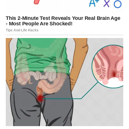
svima, čak i kad su joj to svi radili.
Mogla je to tolerisati nekoliko godina, možda čak i deceniju,
misleći da je to samo faza. Ali, sa svakim danom, buka je
postajala sve jača i neprestana. Nije bila to samo buka od 7
ujutro do 11 uveče. Bilo je to škripanje vrata, buka koraka,
deca koja se smeju do kasno u noć. Nekako, bez obzira na
sve to, ona je ćutala i nosila se sa tim. Ipak, nije im
zamerala jer je verovala da je samo strpljenje potrebno da
se sve smiri. Niko nije znao koliko je to za nju naporno.
Jednog dana, kad je ležala u svom krevetu i nije mogla da drži
oči otvorene od bola u glavi, postalo je jasno: ne može više da
podnese. Ležala je, trpeći sve te buke i trzaje, dok su njene
misli postajale sve maglovitije. Muž je primetio njeno iscrpljeno
stanje i pitao je da li je dobro. Shvatio je da nije spavala već
danima, da je sve u njoj bilo iscrpljeno. To je bio trenutak kada
je ona donela odluku. Neće više da čuti, neće više da se