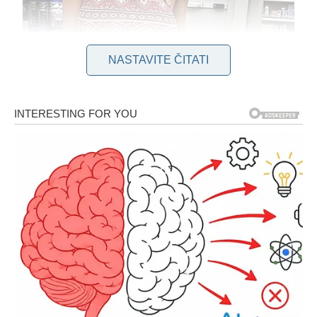
NASTAVITE ČITATI
Živela je u stanu u kojem je buka postala neizbežna, a ona je s
vremenom navikla da je to deo života. Njeni susedi su bili
poznati po tome što nisu imali obzira prema ničijem miru.
Muzičke trešnje, deca koja skaču, drvo koje pada – sve je to
bilo svakodnevno. Oduvek je pokušavala da se uskladi sa