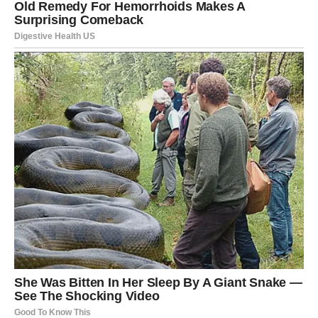
povuče u tišinu i trpi.
Nekako, bez reči, samo se obula i otišla prema stanu
suseda. Srce joj je bilo ispunjeno strašću i potrebom za
pravdom, ali nije želela da bude gruba. Sa svim strahom u