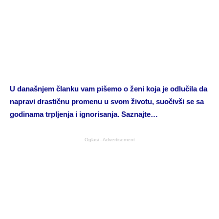
U današnjem članku vam pišemo o ženi koja je odlučila da
napravi drastičnu promenu u svom životu, suočivši se sa
godinama trpljenja i ignorisanja. Saznajte…
Oglasi - Advertisement