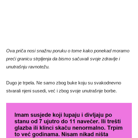
Ova priča nosi snažnu poruku o tome kako ponekad moramo
preći granicu strpljenja da bismo sačuvali svoje zdravlje i
unutrašnju ravnotežu.
Dugo je trpela. Ne samo zbog buke koju su svakodnevno
stvarali njeni susedi, već i zbog svoje unutrašnje borbe.