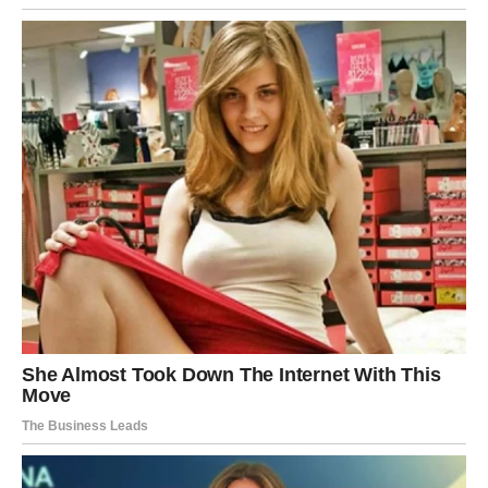
sebi, pozvonila je na vrata. Ljubazna žena otvorila je vrata,
pogledala je, ali nije delovala zabrinuto. “Dobar dan”, rekla
je, i nastavila kao da nije bilo ništa čudno. “Možete li, molim
vas, da utišate buku? Možemo li se dogovoriti da bar danas
budete tiši? Moj muž je bolestan, a ja ne mogu da spavam
zbog skakanja i buke.” Zamišljala je reakciju koju bi mogla
da očekuje, ali nije očekivala odgovor koji je dobila.
Žena je hladno odgovorila: “Samo danas? Pa, to su vaši
problemi, ne naši. Niko vam nije kriv što ne možete da
spavate.” Nije se trudila da bude ni saosećajna, ni obazriva.
Činilo se da je samo njeno mišljenje bilo važno. U tom
trenutku, ona je odlučila: nikada više neće biti pregažena.
Nema više povlačenja. Da li će morati da bude okrutna? Ne,
ali će sigurno stajati za svoje.