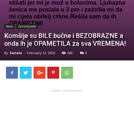
Novo
Zanimljivosti
Komšije su BILE bučne i BEZOBRAZNE a
onda ih je OPAMETILA za sva VREMENA!
By
Sanela
-
February 12, 2026
669
0
Oglasi - Advertisement