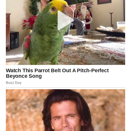
Kasnije, dok je vozila prema svekrvi, pomislila je da je ovo
možda bio trenutak koji je morao da se desi. Da bi
sačuvala sebe, morala je da postavi granice. Niko ne treba
da pati u tišini zbog nečijeg nesvesnog ponašanja. Zatvorila
je oči, pustila suzu i ispod disanja šapnula: “Nikada više.
Oglasi