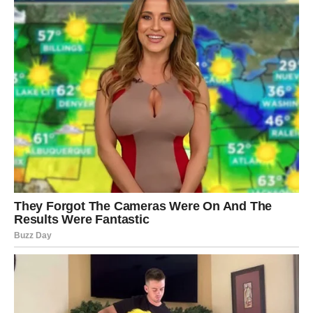
Na brzinu je spustila ruku, uzela muža i otišla kod svekrve,
rekavši sebi: “Neću se više zamarati. Neću to više trpeti.” Bilo
je vreme za promene. Nije se trudila da previše analizira šta
će se desiti, samo je želela da se opusti i oslobodi tog tereta.
Susedi će i dalje biti bučni, ali ona više neće biti ta koja će
trpeti. Niko nije imao pravo da oduzme njen mir.