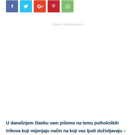
Oglasi - Advertisement
U današnjem članku vam pišemo na temu psiholoških
trikova koji mijenjaju način na koji vas ljudi doživljavaju –