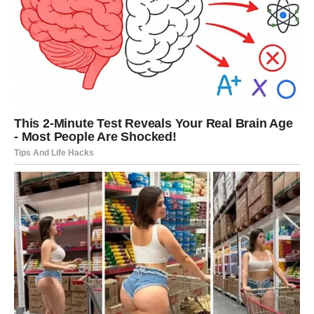
Još jedan ključni element autoriteta jeste
način govora
. Ljudi
koji vladaju sobom ne viču. Govore polako, tiho i jasno. Brz,
napet ton često odaje nesigurnost, dok smiren glas odaje
kontrolu. Kada izgovorite rečenicu poput: „O ovome ne
raspravljam“, bez podizanja glasa, poručujete da ste sigurni u
svoj stav. Ta vrsta smirenosti djeluje snažnije nego bilo koja
prijetnja.