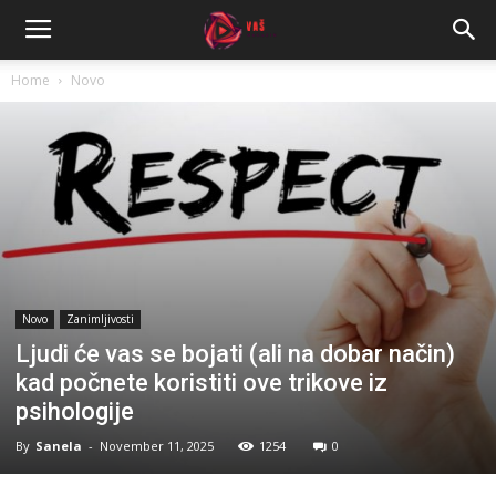
Home
Novo
Novo
Zanimljivosti
Ljudi će vas se bojati (ali na dobar način)
kad počnete koristiti ove trikove iz
psihologije
By
Sanela
-
November 11, 2025
1254
0