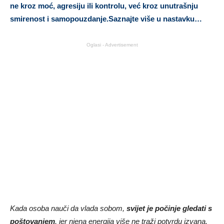
ne kroz moć, agresiju ili kontrolu, već kroz unutrašnju
smirenost i samopouzdanje.Saznajte više u nastavku…
Oglasi - Advertisement
Kada osoba nauči da vlada sobom,
svijet je počinje gledati s
poštovanjem
, jer njena energija više ne traži potvrdu izvana.