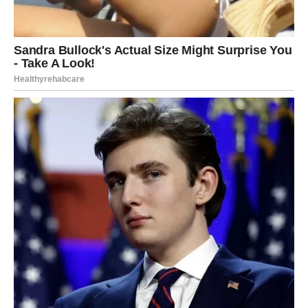
Jedan od najsuptilnijih, ali najmoćnijih alata je
kontakt očima
.
Pogled koji traje nekoliko sekundi, a zatim se mirno skrene i
vrati, govori mnogo više od riječi. To nije izazov, to je
prisutnost. Ljudi instinktivno poštuju one koji se ne sklanjaju i
ne skrivaju.
Kada savladate ove male, ali duboke psihološke trikove,
primijetićete promjenu. Ljudi vas neće izbjegavati, ali će
vas
gledati s dozom opreza i poštovanja.
Shvatiće da
niste osoba s kojom se igra, i da vaše granice nisu
pregovaračke. To nije strah — to je priznanje vaše energije,
vašeg samopouzdanja i vaše stabilnosti.