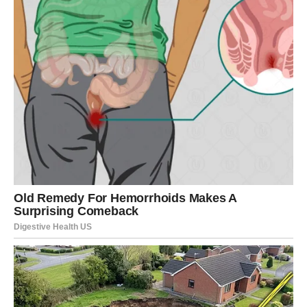
Prva i najvažnija lekcija ove “tihe moći” je
snaga tišine
. Kada
vas neko provocira, očekuje reakciju. Očekuje da se branite,
opravdavate ili uzvratite riječima. Ali ako ostanete mirni i samo
ih pogledate – bez riječi – u njima se pokreće nelagoda. Tišina
tada postaje vaše najjače oružje. Ona pokazuje da
ne morate
reagovati da biste imali kontrolu.
Ljudi koji su emocionalno
stabilni ne raspravljaju da bi dokazali nešto – njihova smirenost
govori više od hiljadu rečenica.
Druga moćna strategija je
postavljanje pitanja umjesto
objašnjenja
. Kada vas neko napadne riječima, umjesto da
se branite, samo pitajte: „Zbog čega te to zanima?“ ili „Šta
želiš time da postigneš?“ Tada vi preuzimate tok razgovora.
Onaj ko pita, taj vodi. Time zadržavate dostojanstvo i
pokazujete da vas tuđe mišljenje ne dotiče onoliko koliko bi
drugi željeli da misle.