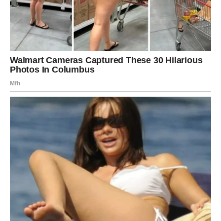
Zatim dolazi
kontrola izraza lica
. Neutralno lice, bez trzaja,
nervoze ili šoka, razoružava svakog manipulatora. Ono kaže:
„Ne možeš me poremetiti.“ Ljudi koji pokušavaju izazvati
reakciju najviše mrze kada je ne dobiju. Kada ostanete mirni,
shvate da su izgubili moć nad vama.
Ako vas neko pritiska, ne morate se opravdavati ni ulaziti u
objašnjenja. Dovoljno je da ponovite svoj stav — mirno, bez
emocije. „Ne radim to.“ „Već sam rekla.“ „To nije opcija.“
Ovo ponavljanje bez promjene tona pokazuje
unutrašnju
čvrstinu
. Manipulator odustaje kad shvati da vas ne može
pomjeriti iz ravnoteže.