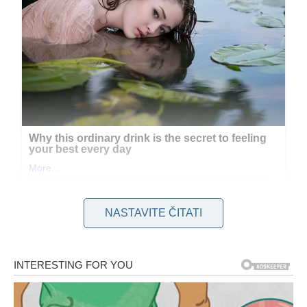
NASTAVITE ČITATI
To je onaj trenutak kad ljudi osjete da ste stabilni, mirni i
svjesni sebe, i zato se prema vama odnose s oprezom i
poštovanjem.
Prava moć ne dolazi iz vike, već iz tišine
–
iz sposobnosti da zadržite mir kad bi većina planula.