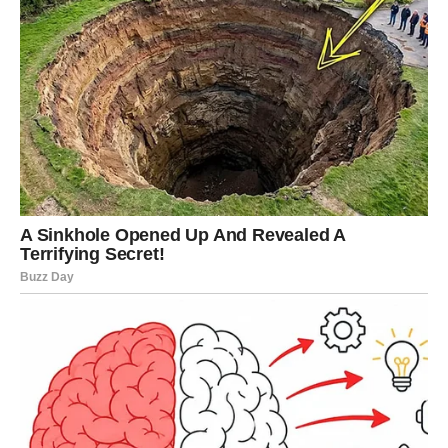
Treća tehnika je poznata kao
“ogledalo ponašanja”
. Ako
neko koristi pasivno-agresivan ton ili vas pokušava poniziti,
odgovorite na isti način – ne iz osvete, nego da mu pokažete
kako njegovo ponašanje zvuči. Ljudi se najviše uznemire kada
im vratite njihovu energiju, jer se tada suočavaju sa sobom. Na
taj način postavljate granice bez potrebe za sukobom.
Granice
, zapravo, čine suštinu svake lične moći. Reći “ne”
bez objašnjenja često je teže nego viknuti, ali upravo tada
pokazujete čvrstinu. Rečenice poput: „Ne želim o tome“,
„To nije tema za mene“, „Ne radim to“ — kratke su, ali
izuzetno snažne. Što su jednostavnije, to više odzvanjaju.
Granice ne treba pravdati. One se jednostavno postave
– mirno i odlučno.