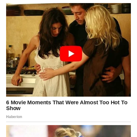
tražite priznanje, jer znate da vrijedite i bez tuđih aplauza. Ljudi
koji vladaju sobom ne teže dominaciji, već ravnoteži. Oni ne
dokazuju ko su — oni to jednostavno jesu.
Kada naučite da budete
tihi, prisutni i nepokolebljivi
, više
ne postajete meta. Postajete mjera. Ljudi vas tada ne
testiraju, ne provociraju, ne pokušavaju da vas uzdrmaju,
jer osjete u vama snagu koja ne treba da se brani. To je
emocionalna zrelost — sposobnost da budete
čvrsti bez
agresije, sigurni bez nadmetanja i smireni bez potrebe
da dominirate.
I zato, zapamtite: moć nije u tome da vas se boje — već da
niko ni ne pomisli da vas testira. Kada dođete do tog nivoa
unutrašnjeg mira, ne morate objašnjavati ko ste. Dovoljno
je da budete. I to je sasvim dovoljno.