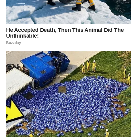
Ono što Perfex razlikuje od ostalih proizvođača je njegova
nepokolebljiva predanost povećanju trajnosti svojih ručnika i
toaletnog papira. Ova je posvećenost stekla veliko priznanje
jer su Perfex rolice poznate po svojoj iznimnoj dugovječnosti.
Dodatno, Perfex proizvodi u skladu su sa strogim standardima
koje je postavio IFS, dodatno učvršćujući njihovu reputaciju
lidera u kvaliteti. Štoviše, Perfex nudi troslojne toaletne papire
koji podsjećaju na pamuk, pokazujući iznimnu sposobnost
upijanja i produljenu trajnost, čime se smanjuje potreba za
čestim motanjem listova.
bonus tekst: