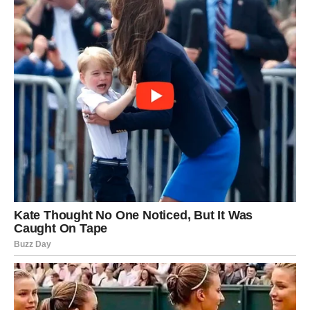
Perfex rolice slavljene zbog svoje izuzetne dugovječnosti.
Nadalje, Perfex proizvodi su u skladu sa strogim standardima
koje postavlja IFS, čime potvrđuje svoju poziciju lidera u
kvaliteti. Dodatno, Perfex nudi troslojne toaletne papire koji
podsjećaju na pamuk, pokazujući iznimnu sposobnost upijanja
i produljenu trajnost, što smanjuje potrebu za čestim motanjem
listova.
Oglasi