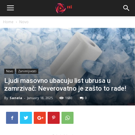
Home
Novo
Novo
Zanimljivosti
Ljudi masovno ubacuju list ubrusa u
zamrzivač: Neverovatno je zašto to rade!
By
Sanela
-
January 18, 2025
1680
0