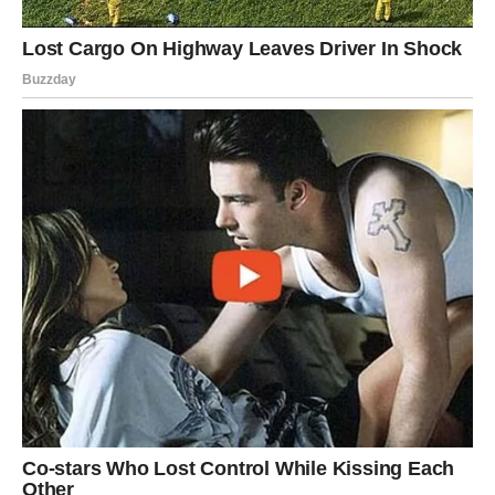
Brzo raširena metoda za ublažavanje visokih temperatura
stekla je široku popularnost nakon što ju je jedan pojedinac
promovirao na društvenim mrežama. Njezin utjecaj naveo je
brojne pojedince da prihvate praksu stavljanja ručnika u
zamrzivač radi osvježavajućeg hlađenja, pružajući prednosti
ne samo sebi već i svojim ljubimcima. Ovaj ručnik se može
staviti na bilo koji dio tijela za trenutačno oslobađanje od
vrućine.
Odabir odgovarajućeg ručnika je bitan jer su tanke i gotovo
prozirne salvete neadekvatne za praktičnu upotrebu. Ove
vrste salveta sklone su raspadanju i mogu se lijepiti za
predmete pohranjene u zamrzivaču. Ovo naglašava važnost
odabira Perfex Professional ručnika, koji nudi izdržljiv,
robustan i nježan učinak hlađenja. Osobito domaćice
preferiraju ovu alternativu konvencionalnim kuhinjskim