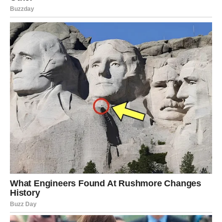
ručnicima zbog povećane praktičnosti, vrhunske kvalitete i
poboljšane higijene.
Učinkovitost ovog proizvoda daleko nadilazi njegovu primjenu
u kuhinji, pokazujući izvanrednu korisnost u čišćenju ogledala,
podova i prozora. Nadalje, služi kao neizostavna pomoć za
pojedince koji žele pronaći spas od velikih vrućina tropskih
ljeta. Perfex je nadaleko poznat po svojoj specijalizaciji u
proizvodnji visokokvalitetnog toaletnog papira i ručnika.
Proizvodni procesi koje koristi tvrtka koriste vrhunske strojeve
i nadziru ih iskusni profesionalci u industriji.
Stručnjaci pomno nadziru svaku fazu proizvodnje kako bi
zajamčili besprijekoran konačni proizvod. Ono što razlikuje
Perfex od njegovih konkurenata je njegova nepokolebljiva
predanost povećanju trajnosti njegovih ručnika i toaletnog
papira. Ova predanost stekla je značajno priznanje jer su