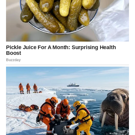
Opcija zamjene kuhinjskih krpa omiljena je među domaćicama
zbog vrhunske praktičnosti, visoke kvalitete i povećane
higijene. Njegova svestranost nadilazi kuhinjske primjene,
pokazujući učinkovitost u čišćenju površina kao što su prozori,
podovi i ogledala. Štoviše, služi kao neizostavan izvor za
pojedince koji traže olakšanje od vrućine tropskih ljeta. Perfex
je poznat po svojoj specijalizaciji u proizvodnji
visokokvalitetnog toaletnog papira i ručnika. Proizvodni proces
koristi napredne strojeve i nadziru ga iskusni profesionalci u
industriji. Ovi stručnjaci marljivo nadziru svaku fazu
proizvodnje kako bi zajamčili besprijekoran konačni proizvod.