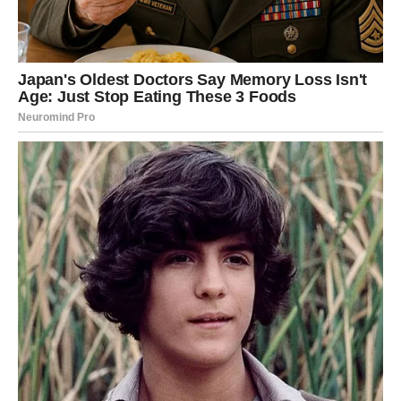
Svakopdnevno treba po nekoliko puta promućkati.
Poslije dvije sedmice procijedite kroz gazu i pretresite u čistu
staklenu flašu.
Uzimajte po jednu kašičicu tri puta tokom dana mjesec dana.
Kada potrošite mjeru napravite pauzu od šest mjeseci.