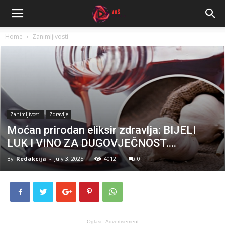
Home
Zanimljivosti
Zanimljivosti
Zdravlje
Moćan prirodan eliksir zdravlja: BIJELI
LUK I VINO ZA DUGOVJEČNOST….
By
Redakcija
-
July 3, 2025
4012
0
Oglasi - Advertisement