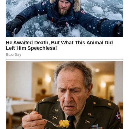
Bijeli luk se očisti i isjecka što sitnije i stavi se u staklenu flašu.
Dodajte vino i dobro zatvorite flašu i ostavite na osunčanom
mjestu dvije sedmice.