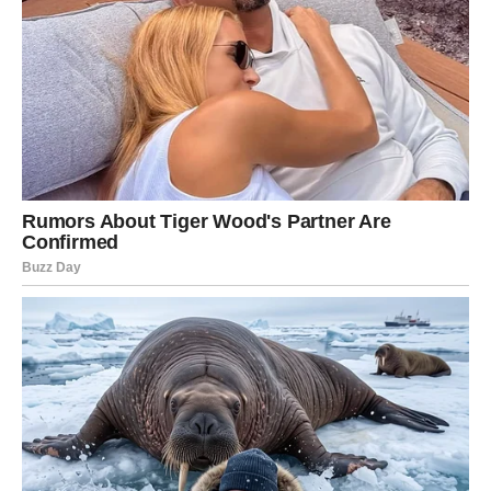
Primjenom ovog napitka za dugotrajne efekte potrebna je i
zdrava ishrana koja
je oslobođena brze hrane.
Oni koji ne piju vino mogu uzimati prirodne sokove od grožđa,
višnje i slično.
Za pripremu napitka potrebno je:
– dvanaest česama domaćeg bijelog luka
– pola litra crnog vina