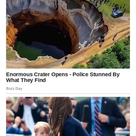
važno prevazići predrasude i otvoreno razgovarati o svojim
strahovima i sumnjama. U svetu gde su porodice različite i
složene, otvorenost i razumevanje su ključni za izgradnju
stabilnog i sretnog doma.
Eric i Erica su prošli kroz teške
trenutke, ali njihova priča može poslužiti kao opomena svima
koji se suočavaju sa sličnim izazovima. U svakom braku,
istina i poverenje moraju biti temelj svakog odnosa.
Njihova
borba je podsećanje da je komunikacija vitalna, a da su
predrasude i vlastite nesigurnosti najveći neprijatelji sreće u
braku. U današnjem svetu, gde se razlike često doživljavaju
kao prepreke, važno je naučiti da ih prihvatimo i razumemo, jer
svaka porodica nosi svoju jedinstvenu priču i izazove.
Na
kraju, ljubav i poverenje ostaju jedini pravi vodiči kroz
komplikovanu mrežu međuljudskih odnosa.
Oglasi