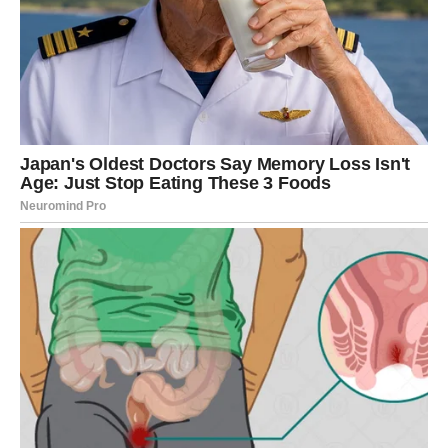
Rastuće Sumnje
Na početku, roditelji su se radovali razvoju svoje dece, ali su
ubrzo primetili da se EJ i Natalie fizički jako razlikuju. EJ je
imao svetlu put i plavu kosu, dok je Natalie imala tamniji ten i
kovrdžavu kosu, što je izazvalo zabrinutost kod Erica. Njihova