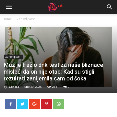
Home
Zanimljivosti
Zanimljivosti
Muž je tražio dnk test za naše bliznace
misleći da on nije otac: Kad su stigli
rezultati zanijemila sam od šoka
By
Sanela
-
June 29, 2026
266
0