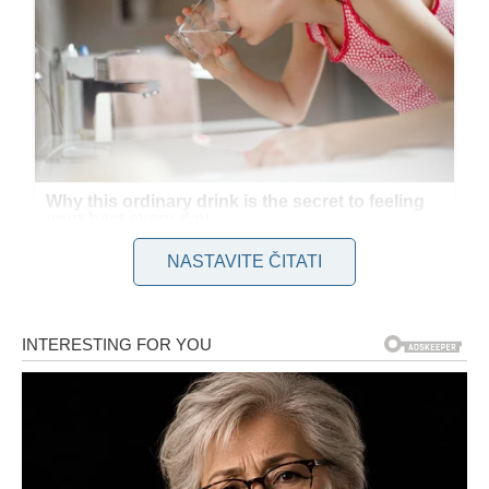
NASTAVITE ČITATI
Početak Porodične Sreće
Erica i Eric su se upoznali još u osnovnoj školi, a njihova
ljubavna priča nastavila se kroz srednju školu i sve do
venčanja nakon završetka fakulteta. Njihov brak bio je