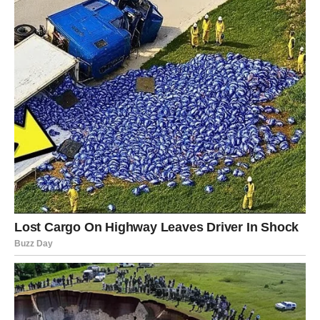
Afroamerikanac, a ne čovek kojeg je smatrala svojim ocem.
Ovo otkriće je donelo novu dimenziju u priču, objašnjavajući
Natalin izgled. Eric je konačno shvatio da je pogrešno sumnjao
u svoju suprugu, ali rana koju je naneo njihovom braku bila je
duboka. Njegova predrasuda i nepovjerenje su ostavili traga na
njihovom odnosu.
Erica je bila rastrzana između ljubavi prema
Ericu i osećaja izdaje. Kako da izgrade novi temelj poverenja
nakon ovih otkrića?
Zaključak: Lekcije iz Bračnog Života
Priča o Erici i Ericu oslikava važnost komunikacije i poverenja
u svakom braku. Ericova sumnja nije bila zasnovana na
čvrstim dokazima, već na nesigurnosti i predrasudama. Tek
kada je istina izašla na videlo, mogao je da prihvati situaciju i
shvati svoje greške.
Ipak, šteta koju je učinio ostavila je trajne
posledice na njihov odnos. Ovo iskustvo nas podseća koliko je