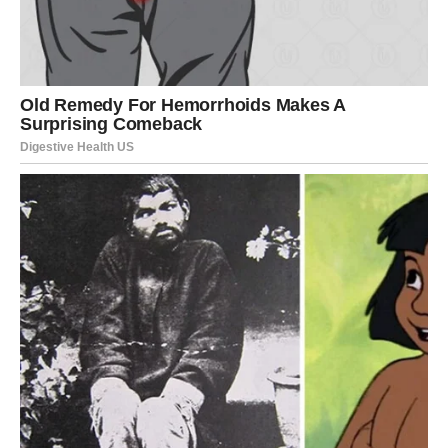
porodica nije imala nijednog člana sa tamnijim tenom, što je
pokrenulo niz sumnji u Ericu. Postavljajući pitanja o genetici i
izgledu, on je postao opsesivan oko tog problema. Razgovori
sa kolegama s posla dodatno su pojačavali njegovu
zabrinutost, jer su neki sugerisali da blizanci možda imaju dva
različita oca. Ove sumnje nisu bile samo prolazne misli; one
su se duboko usidrile u Ericovu psihu i počele da utiču na
njegov odnos sa suprugom.
Odlučujući Koraci
Iako je Erica bila sigurna u svoju vernost i ljubav prema mužu,
odlučila je da pristane na DNK testiranje kako bi razbila
Ericove sumnje. Rezultati testa su pokazali da je Eric biološki
otac oboje dece, ali umesto olakšanja, situacija je postala još
napetija.
Eric se nije mogao pomiriti sa činjenicom da je Natalie
njegova kćerka i nastavio je sa svojim sumnjama,