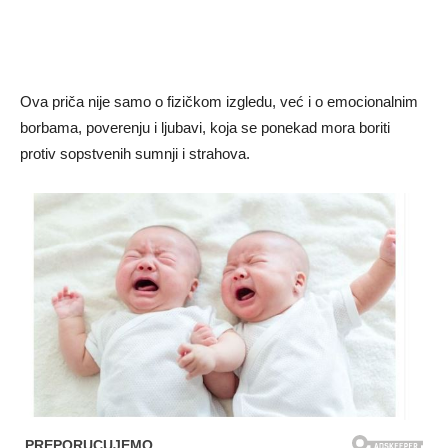
Ova priča nije samo o fizičkom izgledu, već i o emocionalnim
borbama, poverenju i ljubavi, koja se ponekad mora boriti
protiv sopstvenih sumnji i strahova.