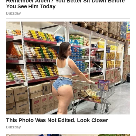
Jednog dana, dok je Erica pretraživala mužev telefon u potrazi
za receptom za večeru, naišla je na forum na kojem je Eric
iznosio svoje sumnje. Tamo je tvrdio da je njegova supruga
neverna s crncem i da su rezultati DNK testa možda
falsifikovani.
Ovaj incident je izazvao veliku ljutnju kod Erice,
koja se suočila s Ericom. Priznanje Ericovih strahova i optužbi
bilo je bolno i neočekivano. On je insistirao na ponovnom
testiranju, koje je ponovo potvrdilo da je on Natalien otac. Erica
je, međutim, bila u potpunom šoku.
Kako je moguće da njen
muž veruje u takve stvari? To su bila pitanja koja su se vrtela u
njenoj glavi.
Porodična Tajna i Njene Posljedice
Nakon svih ovih događaja, Erica je odlučila da se obrati svojoj
majci, nadajući se da će dobiti odgovore na svoja pitanja. Ono
što je otkrila za nju je bilo šokantno – njen pravi otac je bio