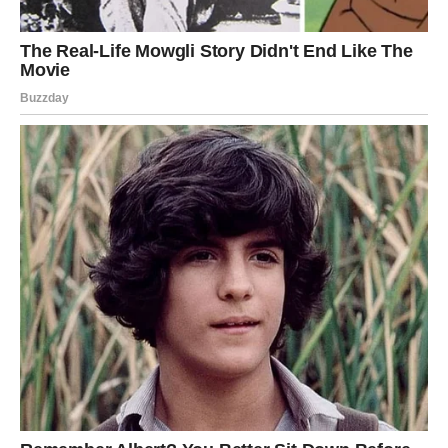
distancirajući se od nje. Njihovi svakodnevni razgovori su
postali površni, a intimnost koja je ranije postojala je nestala.
Erica se osećala frustrirano i povređeno, jer je njen muža
počeo da se udaljava od njih kao porodice.
Šokantna Otkrića