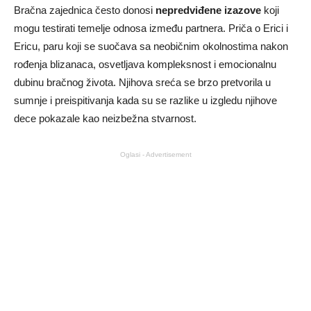
Bračna zajednica često donosi
nepredviđene izazove
koji
mogu testirati temelje odnosa između partnera. Priča o Erici i
Ericu, paru koji se suočava sa neobičnim okolnostima nakon
rođenja blizanaca, osvetljava kompleksnost i emocionalnu
dubinu bračnog života. Njihova sreća se brzo pretvorila u
sumnje i preispitivanja kada su se razlike u izgledu njihove
dece pokazale kao neizbežna stvarnost.
Oglasi - Advertisement