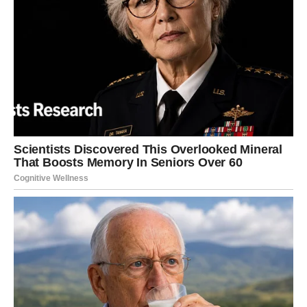
ispunjen ljubavlju i uzajamnim poštovanjem, a dolazak
blizanaca, dečaka EJ-a i devojčice Natalie, bio je vrhunac
njihovog zajedničkog života. Oduvek su sanjali o porodici i
deci, a prvi koraci blizanaca doneli su im neizmjernu radost.
Međutim, s vremenom su se počeli javljati znaci nesigurnosti u
njihovoj porodici, a to je počelo sa fizičkim razlikama između
dece.