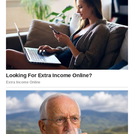
nisam dobro”, bile su njegove poslednje reči, a Martina je
ostala da stoji u kuhinji, prekrivena brašnom dok je pripremala
lepinje za decu, potpuno zbunjena. Kako je to moglo da se
desi? Šta je otišlo po zlu?
Petar, koji je bio njen partner u svim životnim borbama,
sada je postao nepoznat čovek. Ostavio ju je sa decom, u
tišini koju nije znala da podnese. Danima Martina nije imala
ni poziv ni poruku od njega. Na sve što je pokušavala da
uradi, samo su dolazili odgovori iz ćutanja. Osećala je da je
nešto duboko pogrešno, ali ništa nije mogla da razjasni.
Iako nije imala odgovore, ona je bila primorana da nastavi
dalje, jer je deci morala pokazati snagu.