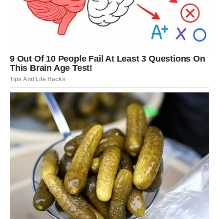
biti tužna, biti ljuta i povređena, ali i da mora da nastavi da se
bori za sebe i svoju decu.
Nakon nekoliko meseci, dok su deca bila na spavanju,
Martina je jednog dana dobila poruku od Petra. Samo su
dve reči bile napisane: “Žao mi je.” To je bilo sve. Shvatila je
da nijedno izvinjenje više nije moglo popraviti ono što je bilo.
Sada je znala da mora da ide dalje, jer njen život nije
zavisio od njega. Njeno samopouzdanje se ponovo budilo,
jer je shvatila da ne treba nikog da zavisi. Počela je da gradi
svoj novi život, ne u činu osvete, već u samospoznaji.