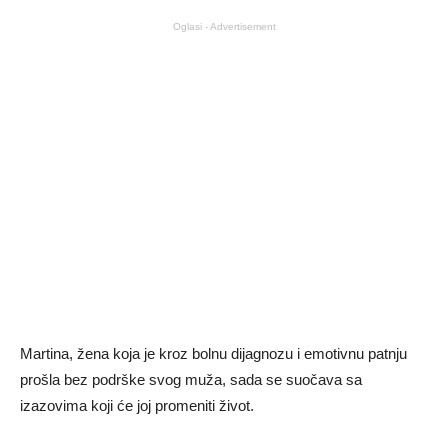
Oglasi - Advertisement
Martina, žena koja je kroz bolnu dijagnozu i emotivnu patnju
prošla bez podrške svog muža, sada se suočava sa
izazovima koji će joj promeniti život.