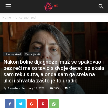
Home
Uncategorized
Uncategorized
Zanimljivosti
Nakon bolne dijagnoze, muž se spakovao i
bez reči me ostavio s dvoje dece: Isplakala
sam reku suza, a onda sam ga srela na
ulici i shvatila zašto je to uradio
By
Sanela
-
February 19, 2026
375
0