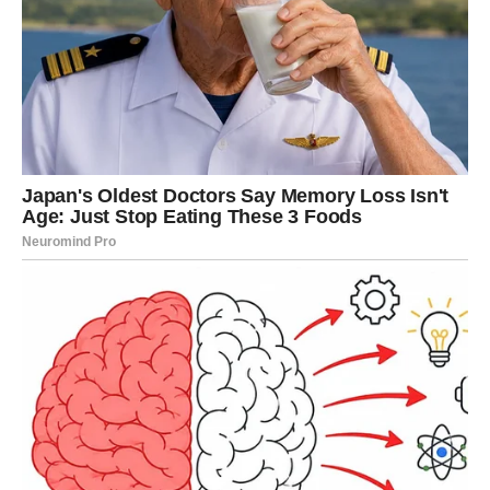
Iako su joj nedostajali odgovori na mnoge stvari, Martina nije
imala vremena da se bavi njegovim postupcima. Deca su bila
tu, i trebalo je da im obezbedi normalan život, bez obzira na to
koliko je ona bila povređena. I dok je obavljala sve obaveze,
njezina tuga je bila skrivena, duboko zakopana da deca ne bi
primetila. Ipak, ni ona nije mogla da izdrži svoju unutrašnju
patnju i shvatila je da se mora okrenuti sebi. Potražila je
pomoć od psihologa, i kroz razgovore sa stručnjakom počela
je da se nosi sa svim što je pretrpela. Naučila je da je u redu