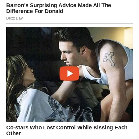
Iako su deca povremeno plakala za ocem, Martina je
objašnjavala da to što ljudi ponekad odu nije njihova krivica, i
da ona i dalje može biti snažna za njih. Naučila je da se okruži
ljudima koji je podržavaju, da ne bude stidljiva u traženju
pomoći i da prihvati da nije loše tražiti pomoć kad je
najpotrebnija. Na kraju, Martina je postala simbol snage – ona
koja se nije povukla u trenutku kada je bila najranjivija, već je
nastavila da raste i da stvara život u kojem je ona sama sebi
dovoljna.
Kada je slučajno srela Petra na ulici, nije osećala mržnju,
samo mir. Više joj nisu bile potrebne njegove reči, jer je
shvatila da je ona sada najbolja verzija sebe, i da njen život
ide napred, čak i bez njega. Ova priča nas podseća na to
da prava snaga nije u tome da se držimo prošlosti, već u