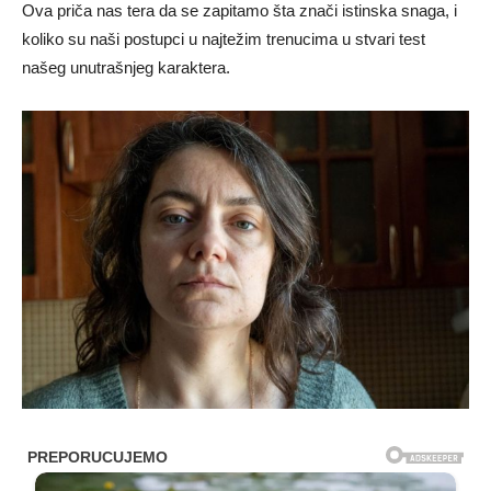
Ova priča nas tera da se zapitamo šta znači istinska snaga, i
koliko su naši postupci u najtežim trenucima u stvari test
našeg unutrašnjeg karaktera.