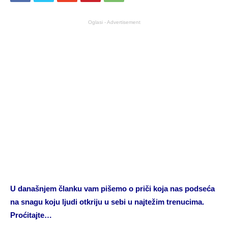
Oglasi - Advertisement
U današnjem članku vam pišemo o priči koja nas podseća
na snagu koju ljudi otkriju u sebi u najtežim trenucima.
Proćitajte…