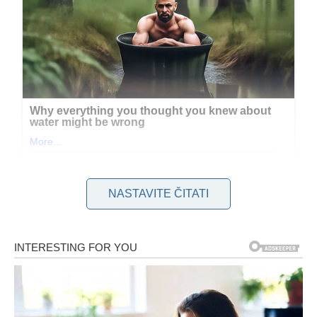
NASTAVITE ČITATI
Kada je Martina saznala da boluje od multiple skleroze, svet joj
se srušio. Pored nje su bila dva mala deteta koja nisu shvatala
ozbiljnost situacije, ali sve što je Martina želela bilo je da sa
svojim mužem Petrom, prošli kroz sve to zajedno. Međutim,
Petar je iznenada otišao. Bez reči, bez objašnjenja, spakovao
je svoje stvari i nestao iz njihovog života. “Moram da odem,