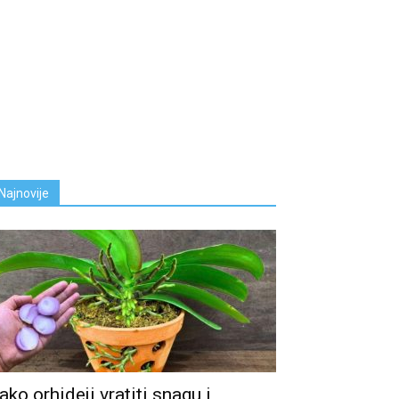
Najnovije
ako orhideji vratiti snagu i