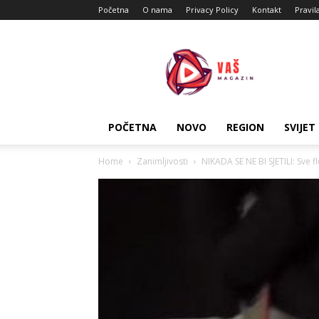
Početna
O nama
Privacy Policy
Kontakt
Pravil
Vas
Magazin
POČETNA
NOVO
REGION
SVIJET
Home
Zanimljivosti
NIKADA SE NE BI SJETILI: Sve f