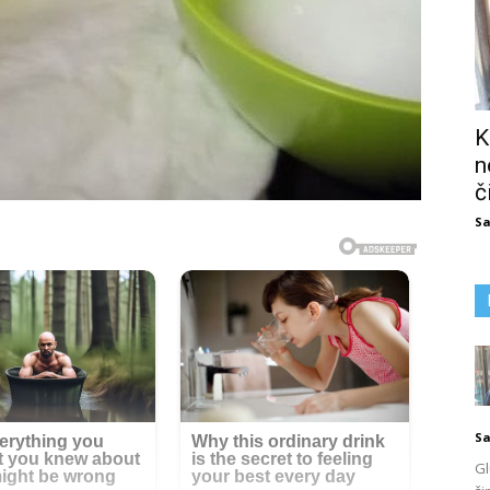
K
n
č
Sa
Sa
Gl