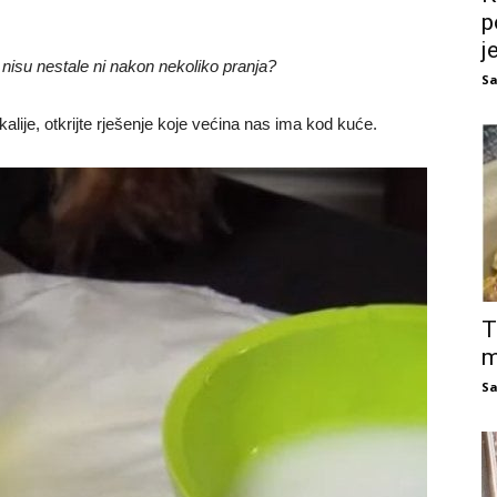
p
j
e nisu nestale ni nakon nekoliko pranja?
Sa
lije, otkrijte rješenje koje većina nas ima kod kuće.
T
m
Sa