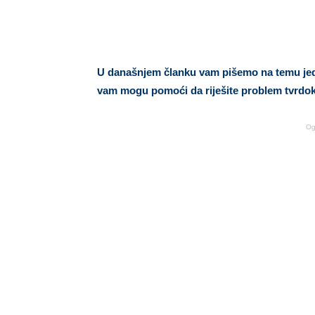
U današnjem članku vam pišemo na temu jedno
vam mogu pomoći da riješite problem tvrdok
Og