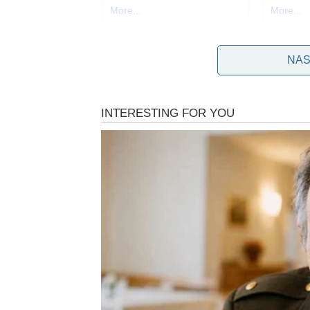
NAS
Iako je svima poznat problem mrlja koje ostanu 
tome šta je zapravo uzrok tih tragova. Najčešć
odjeća nema dovoljno prostora za temeljito ispi
ostane na tkanini, što ostavlja neugodne bijele i
pomoć
alkoholnog octa
.
Alkoholni ocat je čudo prirodnog čišćenja ko
uklanja neugodne mirise. Ako želite da vaša 
koraka. Uzmite bilo koju posudu, bilo lavabo, l
četvrtinu šolje vode i potopite odjeću koja je
odstoji najmanje sat vremena. Nakon toga, ope
veš-mašinu.