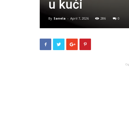
u kući
By
Sanela
-
April 7, 2026
286
0
Og