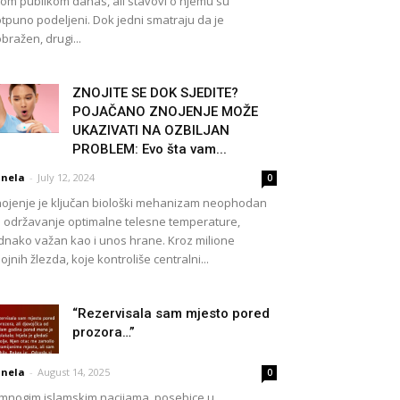
rom publikom danas, ali stavovi o njemu su
tpuno podeljeni. Dok jedni smatraju da je
bražen, drugi...
ZNOJITE SE DOK SJEDITE?
POJAČANO ZNOJENJE MOŽE
UKAZIVATI NA OZBILJAN
PROBLEM: Evo šta vam...
nela
-
July 12, 2024
0
ojenje je ključan biološki mehanizam neophodan
 održavanje optimalne telesne temperature,
dnako važan kao i unos hrane. Kroz milione
ojnih žlezda, koje kontroliše centralni...
“Rezervisala sam mjesto pored
prozora…”
nela
-
August 14, 2025
0
mnogim islamskim nacijama, posebice u