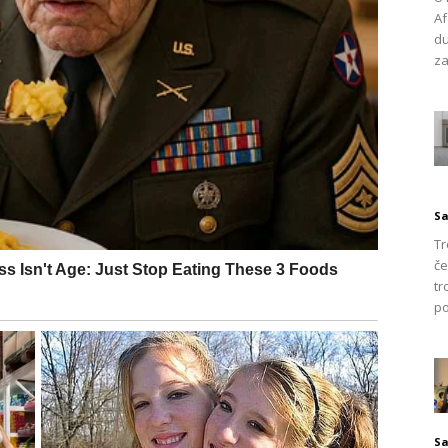
otpuno promijeniti način na koji pristupate pranju odjeće.
Af
je se često nalaze na tkaninama, osvježava i omekšava
du
za
. Što je najbolje, sve ovo možete postići bez korištenja
u ili okoliš.
 već je izuzetno učinkovit i u mnogim drugim kućanskim
enih površina, ogledala ili čak kao prirodni osvježivač zraka.
pa tako može postati vaš osnovni saveznik u održavanju
Sa
 već kod kuće može vam uštedjeti novac i smanjiti potrebu
Tr
če
tr
po
Sa