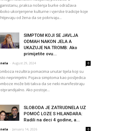
ganistanu, praksa nošenja burke odražava
boko ukorijenjene kulturne i vjerske tradicije koje
htijevaju od žena da se pokrivaju...
SIMPTOM KOJI SE JAVLJA
ODMAH NAKON JELA A
UKAZUJE NA TROMB: Ako
primijetite ovu...
nela
-
August 29, 2024
0
omboza rezultira pomacima unutar tijela koji su
sto neprimjetni. Pojava simptoma kao posljedica
omboze može biti takva da se neki manifestiraju
stprandijalno. Ako postoje...
SLOBODA JE ZATRUDNELA UZ
POMOĆ LOZE S HILANDARA:
Radili na deci 4 godine, a...
nela
-
January 14, 2026
0