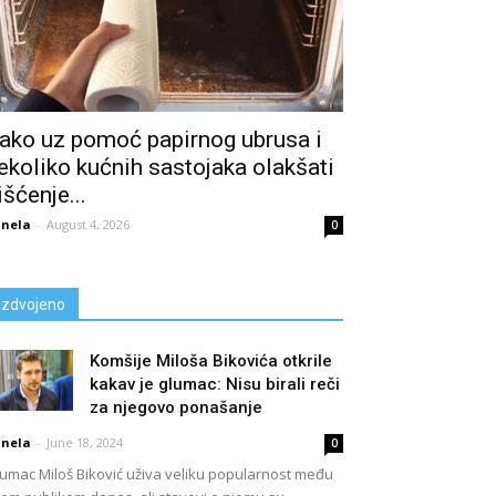
ako uz pomoć papirnog ubrusa i
ekoliko kućnih sastojaka olakšati
išćenje...
nela
-
August 4, 2026
0
Izdvojeno
Komšije Miloša Bikovića otkrile
kakav je glumac: Nisu birali reči
za njegovo ponašanje
nela
-
June 18, 2024
0
umac Miloš Biković uživa veliku popularnost među