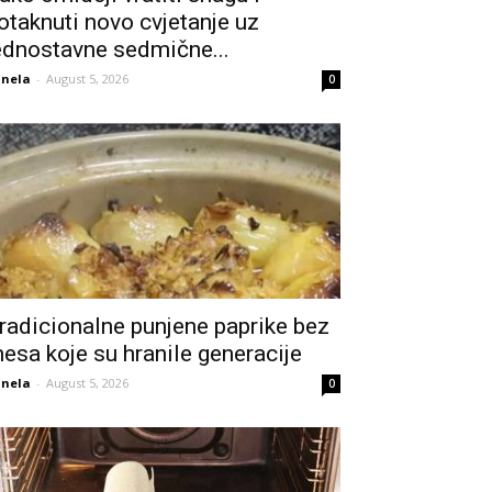
otaknuti novo cvjetanje uz
ednostavne sedmične...
nela
-
August 5, 2026
0
radicionalne punjene paprike bez
esa koje su hranile generacije
nela
-
August 5, 2026
0