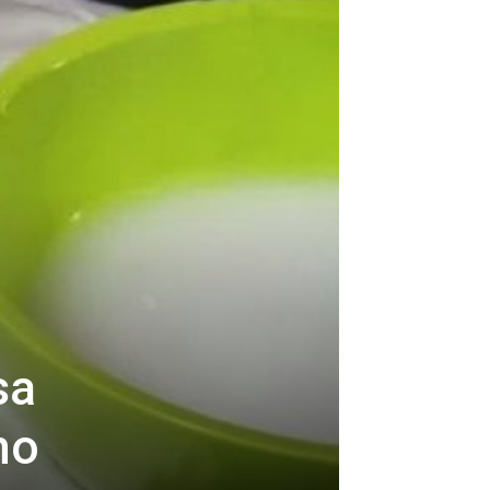
sa
mo