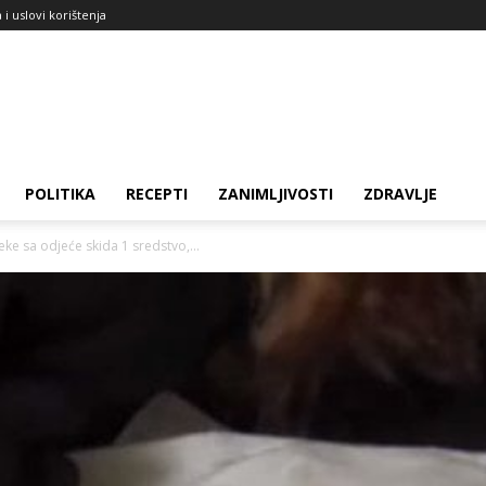
a i uslovi korištenja
POLITIKA
RECEPTI
ZANIMLJIVOSTI
ZDRAVLJE
leke sa odjeće skida 1 sredstvo,...