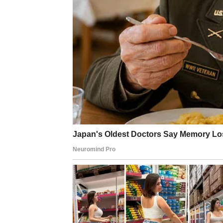
Ovaj jednostavan trik s alkoholnim octom može p
Ocat uklanja ne samo mrlje, već i bakterije ko
tkaninu te čini vašu odjeću ugodnijom za nošenje
štetnih kemikalija koje mogu utjecati na vašu kož
Alkoholni ocat nije samo dobar za vašu odjeću,
poslovima. Možete ga koristiti za čišćenje stakl
Takođe je izvrstan za dezinficiranje površina, 
čistoće vašeg doma. Jedan proizvod koji imate
za kupovinom skupih deterdženata.