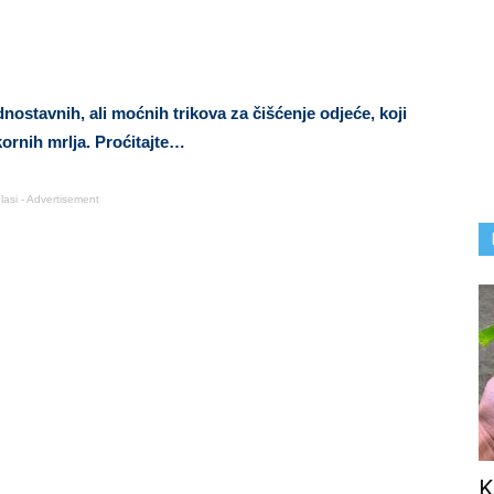
stavnih, ali moćnih trikova za čišćenje odjeće, koji
ornih mrlja. Proćitajte…
lasi - Advertisement
K