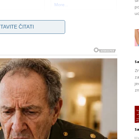
ši
po
uo
TAVITE ČITATI
na odjeći čak i nakon što je operemo, rijetko razmišljamo o
e, mrlje nastaju zbog pretrpanog bubnja u mašini, zbog čega
ranje deterdženta. To dovodi do toga da ostatak deterdženta
li plavičaste tragove. Ovaj problem možete lako riješiti uz
Sa
Zn
za
je
je ne samo da uklanja mrlje, već i omekšava tkaninu i
zn
odjeća bude potpuno čista, slijedite nekoliko jednostavnih
avor ili kadu, i ulijte jednu šolju alkoholnog octa. Dodajte
 zahvaćena mrljama. Nježno protrljajte tkaninu i ostavite da
rite odjeću kao i obično, ali budite pažljivi da ne pretrpate
Sa
U 