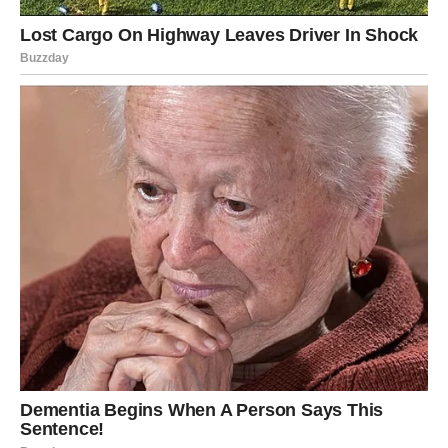
U stvarnosti, Ginny je godinama prolazila kroz pokrete i njezin