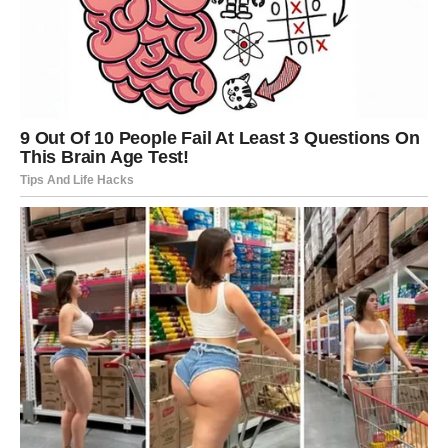
Kad se nesretno dijete opiralo, zarežao je na nju. Supruzi i sinu
zabranjuje komunikaciju s Jenny, pa se djeca odazivaju samo
na njegovo ime i dvije riječi: stani i dosta. Američki mediji
prozvali su je “divljim djetetom”. Ali Ginny nije odrasla u divljini,
Ginny je odrasla u domu bez ljubavi. Nasilno okruženje od nje
je stvorilo dijete koje ne razumije okolinu. Njezin otac, Clark
Wiley, optužen je za zanemarivanje djeteta, uhićen je, ali je na