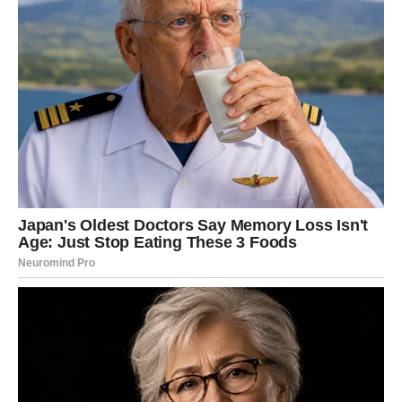
jednostavno laje ili reži. Jennina priča izašla je u javnost 4.
studenog 1970. u Los Angelesu, Kalifornija. Socijalna radnica
otkrila je 13-godišnju djevojčicu nakon što je njezina majka
zatražila liječničku pomoć. Socijalni radnici ubrzo su otkrili da
je djevojčica bila zaključana u maloj sobi, a istraga koju su
provele vlasti ubrzo je otkrila da je dijete veći dio života provelo
u sobi, često vezano za kahlicu.
Kada je ova djevojčica u listopadu 1970. ušla u Centar za
socijalni rad u Los Angelesu, izgledala je poput preplašenog
malog zeca. Položaj njezinih ruku bio je neprirodan, poput
zeca koji se sprema skočiti. Nije rekla ništa, nije razumjela što
se govori i izgledala je uplašeno. Svaki put kad postane
glasnija, uznemiri se. Evo njezine reakcije na srijedu. Prvo su
svi mislili da je dijete autistično i da je još mala.
No, kada su otkrili da ima 13 godina i da je težak samo 26 kg,
klupko se počelo odmotavati. Kako bi zaštitili njezin identitet,