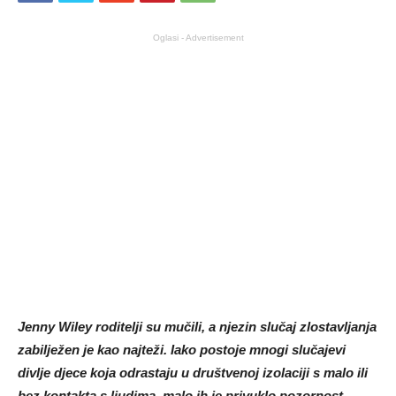
Oglasi - Advertisement
Jenny Wiley roditelji su mučili, a njezin slučaj zlostavljanja
zabilježen je kao najteži. Iako postoje mnogi slučajevi
divlje djece koja odrastaju u društvenoj izolaciji s malo ili
bez kontakta s ljudima, malo ih je privuklo pozornost