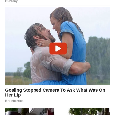
oporavak je bio nemoguć. Njezin se brat godinama osjeća
krivim jer nije učinio ništa da spasi svoju sestru. Godinama
kasnije, toliko se kajao da je umro uvjeren da ga je Bog zbog
toga kaznio. Nije jasno gdje Ginny danas živi. Zna se samo da
je još živa, a da joj je glava vjerojatno još zaključana u
podrumu stare kuće u kojoj ju je godinama držao otac.
Oglasi