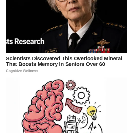
službenici su je nazvali Jenny. Od tada do danas, Jeanne se
smatra jednim od najgorih slučajeva zlostavljanja djece u
Sjedinjenim Državama. Godinama je Jenny bila zatvorena,
noseći korzet koji joj je napravio njezin otac. Zabranio joj je da
plače, govori, ispušta zvukove i hoda.