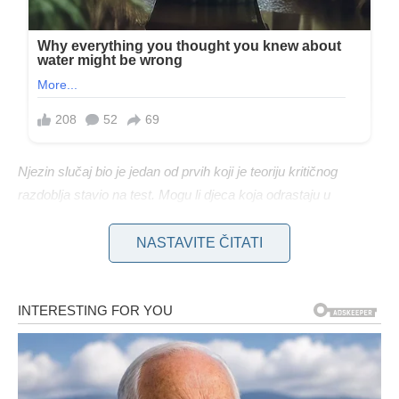
Njezin slučaj bio je jedan od prvih koji je teoriju kritičnog
razdoblja stavio na test. Mogu li djeca koja odrastaju u
okruženju potpune deprivacije i izolacije razviti jezik? Može li
se prijateljsko okruženje iskupiti za užasnu prošlost? Jennyn
NASTAVITE ČITATI
život prije nego što je otkrivena bio je život krajnje neimaštine.
Većinu vremena provela je gola i vezana za WC dasku,
pokrećući samo ruke i noge. Otac bi je tukao kad bi stvarala
buku.
U rijetkim prilikama njezin otac komunicira s njom, on