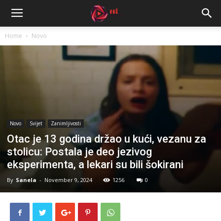
Home
Novo
Novo
Svijet
Zanimljivosti
Otac je 13 godina držao u kući, vezanu za
stolicu: Postala je deo jezivog
eksperimenta, a lekari su bili šokirani
By
Sanela
-
November 9, 2024
1256
0