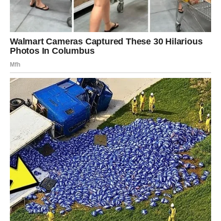
dan suđenja počinio samoubojstvo.
“Svijet nikada neće razumjeti”, ostavio je poruku na svom
telefonu. Gene je zatim neko vrijeme smješten u ustanovu za
njegu, gdje su je stručnjaci učili jesti, hodati i govoriti. Publici se
govori da dobro reagira, uči i voli glazbu. Mnogo godina
kasnije, kako se Jean selio iz jedne obitelji u drugu, javnost
više nije bila ni zainteresirana za ovo “divlje dijete”. Iako su
liječnici pokušavali uspostaviti kontakt s njezinom majkom, u
tome nisu uspjeli.