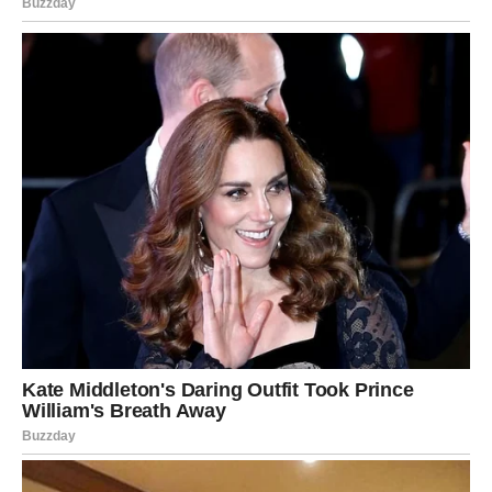
BONUS TEKST:
Kadulja, koja se naziva i kadulja, biljka je poznata po svojim
ljekovitim svojstvima koja su cijenjena tisućljećima.
Podrijetlom iz mediteranskog područja, ova biljka ima bogatu
povijest koja datira još iz drevnih civilizacija Grčke i Rima, gdje
je imala cijenjen status. Tijekom srednjeg vijeka kadulja je
igrala vitalnu ulogu u brojnim medicinskim lijekovima i smatralo
se da daje dugovječnost onima koji je konzumiraju.
Kadulja je biljka koja posjeduje niz korisnih sastojaka, poput
eteričnih ulja, flavonoida, fenolnih kiselina i vitamina A i C.
Njezina antimikrobna svojstva čine je vrijednim prirodnim
rješenjem za borbu protiv infekcija. Tradicionalno, kadulja se
koristila za liječenje bolesti poput upale grla, kašlja, prehlade i
upale u ustima i grlu. Grgljanjem čaja od kadulje pojedinci
mogu pronaći olakšanje od upale grla i doživjeti smanjenje
upale.