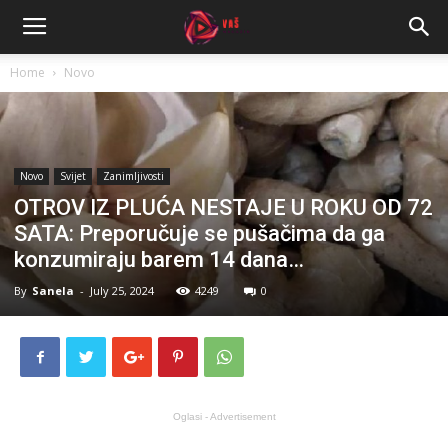
Home
Novo
Novo
Svijet
Zanimljivosti
OTROV IZ PLUĆA NESTAJE U ROKU OD 72
SATA: Preporučuje se pušačima da ga
konzumiraju barem 14 dana…
By
Sanela
-
July 25, 2024
4249
0
Oglasi - Advertisement