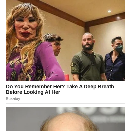
Kadulja posjeduje snažna protuupalna svojstva, što je čini
korisnom za liječenje stanja karakteriziranih upalom, poput
artritisa. Osim toga, poznat je po povoljnom utjecaju na
probavni sustav, jer pomaže u smirivanju želučanih tegoba,
smanjenju nadutosti i pospješuje učinkovitu probavu.
Antioksidativna svojstva kadulje vrlo su cijenjena jer služe za
zaštitu stanica od štetnog djelovanja slobodnih radikala. Ova
svojstva pridonose prevenciji dugotrajnih bolesti i promicanju
opće dobrobiti.
Kadulja nije cijenjena samo zbog svojih ljekovitih svojstava,
već je i popularan sastojak u kulinarstvu. Njegovi mirisni listovi
uključeni su u širok raspon recepata, poboljšavajući okuse
mesa, povrća, juha i umaka svojim jasnim i zemljanim
okusom.