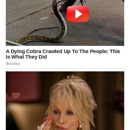
Ako tražite prirodno rješenje za čišćenje pluća i povećanje
šanse za prestanak pušenja, postoji lijek koji vam može
pomoći. Ovaj lijek ne samo da pomaže u eliminaciji štetnih
stanica, već i jača imunološki sustav.
Recept-Sastojci:Za pripremu ovog snažnog sastava trebat će
vam 400 grama češnjaka, jednaka količina meda, komadić