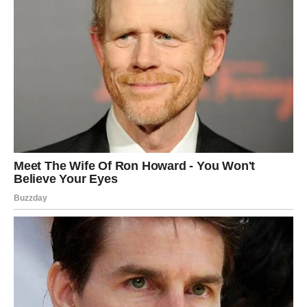
Ulje muškatne kadulje, popularna komponenta u aromaterapiji,
koristi se zbog svojih umirujućih svojstava, sposobnosti
smanjenja stresa i sposobnosti poboljšanja kognitivne oštrine.
Slično tome, čaj od kadulje često se konzumira za poboljšanje
pamćenja i fokusa.
U brojnim kućanstvima kadulja je nezaobilazna biljka zbog
svoje svestranosti i mnoštva blagodati koje pruža za zdravlje i
cjelokupnu dobrobit. Bilo da se koristi u medicini, kulinarstvu ili
aromaterapiji, kadulja ima jedinstvenu i nezamjenjivu poziciju.
Oglasi