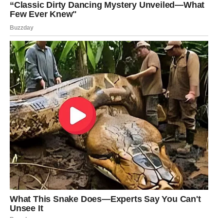
Konzumirajte dozu od dvije žlice prije jutarnjeg obroka, nakon
čega slijede dodatne dvije žlice prije večernjeg obroka.Kako
biste osigurali pravilno skladištenje, stavite lijek u rashlađenu
staklenu posudu. Za optimalne zdravstvene dobrobiti,
savjetuje se održavanje dosljednog uzimanja lijeka najmanje
dva tjedna.
Uspješan prestanak pušenja zahtijeva odlučan način
razmišljanja i promjenu načina života. Povećanje vjerojatnosti
uspješnog prestanka pušenja uključuje uključivanje hranjive
prehrane i redovite tjelovježbe u vašu dnevnu rutinu, kao i
korištenje prirodnih lijekova za pročišćavanje pluća. Ključno je
ostati postojan u svom cilju i oduprijeti se podlijeganju
osjećajima malodušnosti. Od iznimne je važnosti staviti svoju
dobrobit na prvo mjesto!