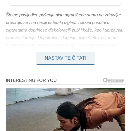
Štetne posljedice pušenja nisu ograničene samo na zdravlje;
proširuju se i na nečiji estetski izgled. Toksini prisutni u
cigaretama doprinose diskoloraciji zubi i kože, kao i ubrzavaju
proces starenja. Dugotrajno izlaganje ovim štetnim tvarima
može rezultirati ozbiljnim zdravstvenim problemima poput
bolesti srca, raka pluća i raznih kroničnih bolesti.
NASTAVITE ČITATI
Uspješan prestanak pušenja zahtijeva odlučnost i
nepokolebljivu odlučnost. Kako bi se povećala vjerojatnost
trijumfa, preporučljivo je prihvatiti zdrave prakse, uključujući
konzumaciju hranjive hrane, redovito bavljenje tjelesnim
vježbama i održavanje aktivnog načina života. Stavljanje
vlastitog zdravlja u prvi plan i odbijanje podlijeganja
malodušnosti ključni su jer se put do prestanka pušenja može
pokazati napornim i dugotrajnim.