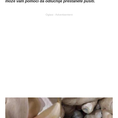
može vam pomoći da odlučnije prestanete pušiti.
Oglasi - Advertisement