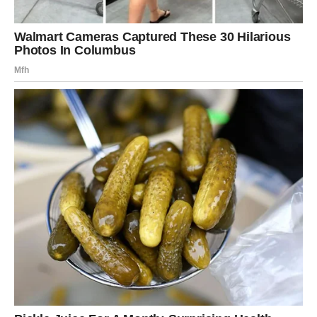
njihova objašnjenja, pokušaji da se objasni zašto su odlučili da
istinu sačuvaju. S vremenom je, međutim, uspjela razumjeti –
nisu je rodili, ali jesu je voljeli bezuslovno. Dali su joj sve što su
mogli: dom, ljubav, obrazovanje, sigurnost. Iako je tajna bila
velika, njihova ljubav bila je iskrena i stalna.
Ova priča nije priča o gubitku, već o dobitku. Nije izgubila
nijednu porodicu – stekla je dvije. Jednu koja joj je dala
život i drugu koja joj je dala sve ostalo. Naučila je da
porodične veze ne zavise samo od genetike, već od
ljubavi, prisutnosti i međusobne brige. I naučila je da je
istina, ma koliko bolna bila, oslobađajuća. Omogućila joj je
da prihvati sebe potpuno, da razumije svoju prošlost i mirno
krene u budućnost.