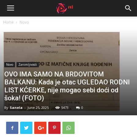
Home
Novo
Novo
Zanimljivosti
OVO IMA SAMO NA BRDOVITOM
BALKANU: Kada je otac UGLEDAO RODNI
LIST KĆERKE, nije mogao sebi doći od
šoka! (FOTO)
By
Sanela
-
June 25, 2025
5473
0