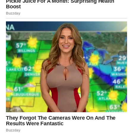
Danas održava odnose s obje strane – s roditeljima koji su
je odgajali i s biološkom majkom koju je tek upoznala.
Svaka od tih veza ima svoje mjesto u njenom životu. Kroz
tu ravnotežu, pronašla je svoj identitet, shvatila ko je, i
gdje pripada. A sve je počelo jednim običnim papirom –
rodnim listom, koji se ispostavio kao ključ za jedno od
najvažnijih otkrića njenog života.