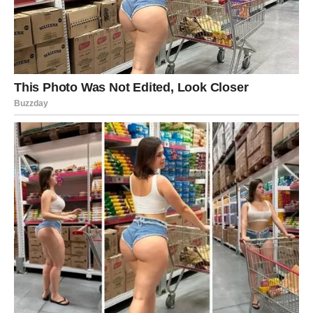
Veza između njih, iako formirana tek sada, bila je snažna i
instinktivna. Počele su graditi odnos – polako, s oprezom,
ali iskreno. Nisu mogle nadoknaditi izgubljeno vrijeme, ali
su mogle pokušati izgraditi nešto novo u sadašnjosti. Jedan
zagrljaj, jedan poziv, jedna zajednička kafa – male stvari
koje sada imaju ogroman značaj.
U međuvremenu, uslijedio je i težak razgovor s roditeljima koji
su je odgajali. Bio je to susret pun tuge i tišine. Njena pitanja,