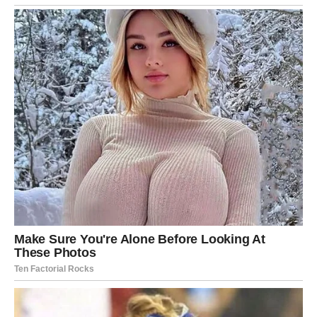
Ova priča podsjeća da istina, ma koliko zakopana bila, uvijek
pronađe put. I da nas ljubav – ona tiha, svakodnevna i
nenametljiva – može voditi kroz najveće životne preokrete.
Oglasi