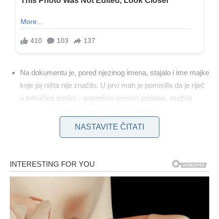
Na dokumentu je, pored njezinog imena, stajalo i ime majke
koje joj ništa nije značilo. U prvi mah je pomislila da je riječ
o tehničkoj grešci – pogrešno unesen podatak, možda
zamjena. Ali što je više razmišljala, sumnja je rasla.
Istraživala je dalje, tražila potvrde i dodatne informacije.
NASTAVITE ČITATI
Tada je otkrila ono što nikada nije mogla ni zamisliti –
roditelji koje je cijeli život smatrala svojima nisu joj biološki
roditelji.
Ta istina ju je pogodila snažno. Osjećaji su se miješali –
zbunjenost, tuga, ljutnja, ali i zahvalnost. Zahvalnost jer je
odrasla u porodici koja ju je voljela, brinula o njoj i pružila