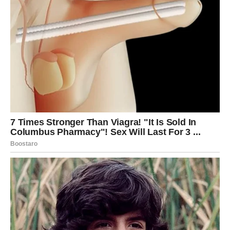
joj sigurnost i ljubav. Ipak, činjenica da joj je oduvijek bila
uskraćena istina o vlastitom porijeklu ostavila je duboku
emocionalnu prazninu.
Odlučila je da pronađe svoju biološku majku. Iako su
zvanični podaci bili ograničeni, nije odustajala. Kroz
društvene mreže, forume i prijatelje poznanika iz kraja u
kojem je rođena, uspjela je doći do žene čije se ime
podudaralo s onim u rodnom listu. Nakon nekoliko mjeseci
neizvjesnosti, stigao je trenutak koji je čekala – dogovorila
je prvi susret.
Susret je bio pun emocija. Suze su se slijevale niz lice,
riječi su zastajale u grlu. Biološka majka je bila žena
skromnog života na selu, a njen pogled je odavao godine
tuge i nade. Objasnila je da se, zbog porodičnih pritisaka i
izuzetno teške finansijske situacije, bila prisiljena odreći