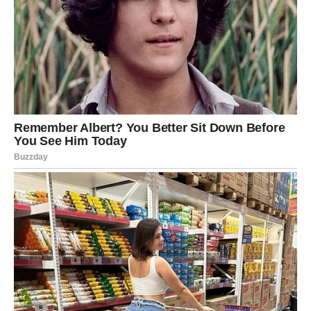
djeteta odmah nakon poroda. Tada nije imala izbora, i iako
je njeno srce ostalo ranjeno, vjerovala je da će djevojčica
imati bolji život u tuđim, ali sigurnijim rukama.