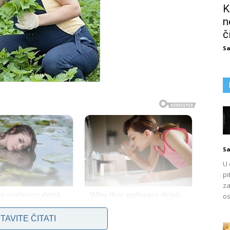
K
n
č
Sa
Sa
U 
pi
za
os
TAVITE ČITATI