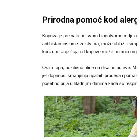
Prirodna pomoć kod alergi
Kopriva je poznata po svom blagotvornom djelov
antihistaminskim svojstvima, može ublažiti sim
konzumiranje čaja od koprive može pomoći organ
Osim toga, pozitivno utiče na disajne puteve. Mo
jer doprinosi smanjenju upalnih procesa i pomaže
posebno prija u hladnijim danima kada su respira