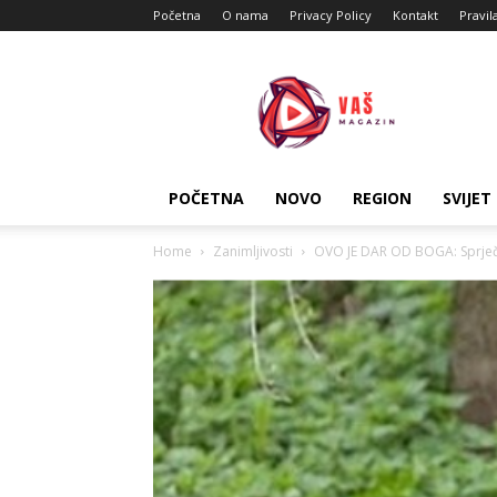
Početna
O nama
Privacy Policy
Kontakt
Pravil
Vas
Magazin
POČETNA
NOVO
REGION
SVIJET
Home
Zanimljivosti
OVO JE DAR OD BOGA: Sprječav