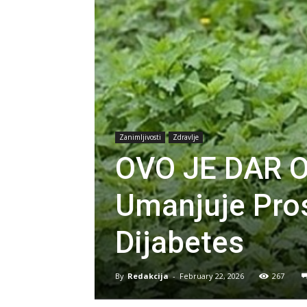
Zanimljivosti
Zdravlje
OVO JE DAR O
Umanjuje Prost
Dijabetes
By
Redakcija
-
February 22, 2026
267