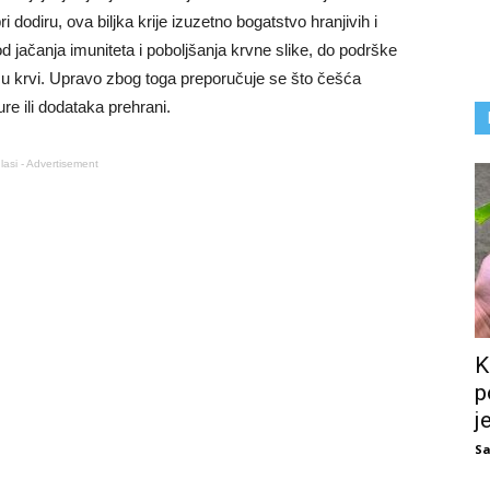
 dodiru, ova biljka krije izuzetno bogatstvo hranjivih i
od jačanja imuniteta i poboljšanja krvne slike, do podrške
 u krvi. Upravo zbog toga preporučuje se što češća
ture ili dodataka prehrani.
lasi - Advertisement
K
p
j
Sa