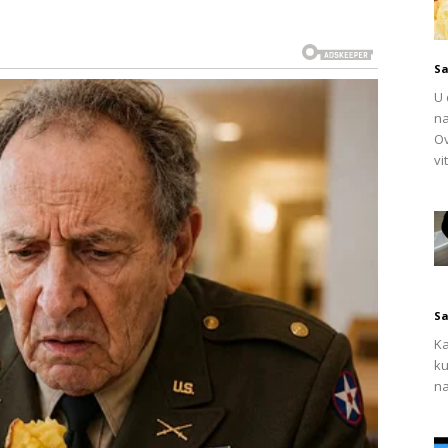
Sa
U 
čanje organizma
na
Ov
vi
n uticaj na krvnu sliku. Bogata je željezom, vitaminom C i
nih krvnih zrnaca. Zbog toga se često preporučuje
ni umor i slabost.
oprive može doprinijeti povećanju nivoa hemoglobina i
enama, osobama u fazi oporavka nakon bolesti, kao i
Sa
Ka
ku
na
stabilnog nivoa glukoze u krvi. Istraživanja su pokazala