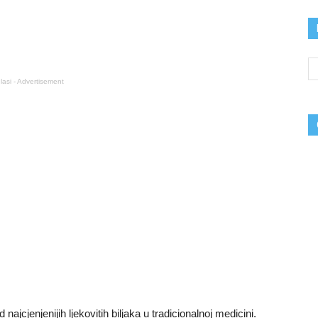
lasi - Advertisement
najcjenjenijih ljekovitih biljaka u tradicionalnoj medicini.