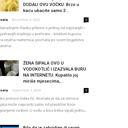
DODALI OVU VOĆKU: Brzo u
kacu ubacite samo 2...
nela
-
November 4, 2025
0
današnjem članku pišemo o jednoj od najstarijih i
jzdravijih tradicija u prehrani – kiselom kupusu.
a vitalna namirnica, poznata po svom bogatstvu
tamina...
ŽENA SIPALA OVO U
VODOKOTLIĆ I IZAZVALA BURU
NA INTERNETU: Kupatilo joj
miriše mjesecima,...
nela
-
September 3, 2024
0
ko prenosi Index.hr, doznala je da se mirisna
pka može napraviti samo od plastične boce
punjene vodom. U vodu u boci treba sipati jednu...
Bilo da je zakrivljen ili ravan,