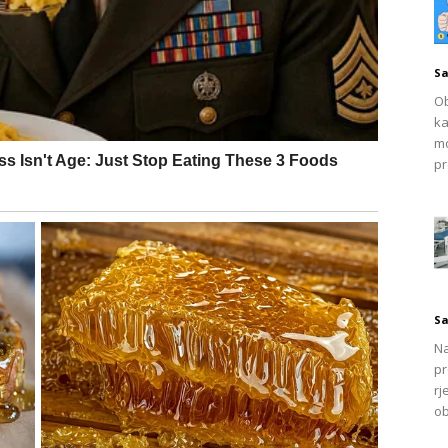
u snižavanju povišenog šećera. U tu svrhu preporučuje se
 uravnoteženu i zdravu ishranu.
Sa
Ob
piju za dijabetes trebaju konsultovati ljekara prije redovne
ka
erakcije.
mo
pr
ma i bubrega
, potičući izlučivanje viška tečnosti iz organizma. Time
ći kod blažih infekcija urinarnog trakta.
u eliminaciji bubrežnog kamenca. Povećano izlučivanje urina
Sa
ečiti njihovo daljnje formiranje. Redovno ispijanje čaja
Na
pr
je bubrega.
rj
ob