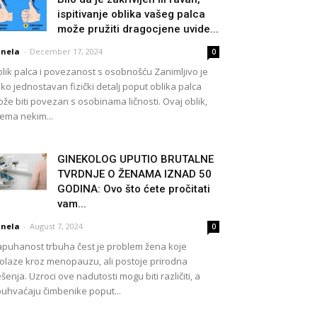
ispitivanje oblika vašeg palca
može pružiti dragocjene uvide...
nela
-
December 17, 2024
0
lik palca i povezanost s osobnošću Zanimljivo je
ko jednostavan fizički detalj poput oblika palca
že biti povezan s osobinama ličnosti. Ovaj oblik,
ema nekim...
GINEKOLOG UPUTIO BRUTALNE
TVRDNJE O ŽENAMA IZNAD 50
GODINA: Ovo što ćete pročitati
vam...
nela
-
August 7, 2024
0
puhanost trbuha čest je problem žena koje
olaze kroz menopauzu, ali postoje prirodna
ešenja. Uzroci ove nadutosti mogu biti različiti, a
uhvaćaju čimbenike poput...