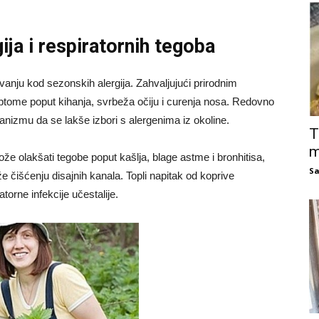
ja i respiratornih tegoba
anju kod sezonskih alergija. Zahvaljujući prirodnim
ptome poput kihanja, svrbeža očiju i curenja nosa. Redovno
izmu da se lakše izbori s alergenima iz okoline.
T
m
že olakšati tegobe poput kašlja, blage astme i bronhitisa,
Sa
 čišćenju disajnih kanala. Topli napitak od koprive
torne infekcije učestalije.