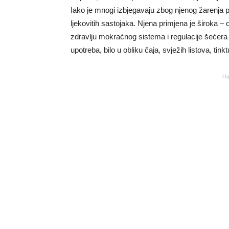
Iako je mnogi izbjegavaju zbog njenog žarenja pri
ljekovitih sastojaka. Njena primjena je široka – 
zdravlju mokraćnog sistema i regulacije šećera
upotreba, bilo u obliku čaja, svježih listova, tink
Og