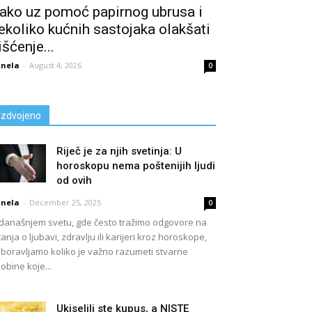
ako uz pomoć papirnog ubrusa i
ekoliko kućnih sastojaka olakšati
išćenje...
nela
-
August 4, 2026
0
Izdvojeno
Riječ je za njih svetinja: U
horoskopu nema poštenijih ljudi
od ovih
nela
-
December 25, 2025
0
današnjem svetu, gde često tražimo odgovore na
tanja o ljubavi, zdravlju ili karijeri kroz horoskope,
boravljamo koliko je važno razumeti stvarne
obine koje...
Ukiselili ste kupus, a NISTE