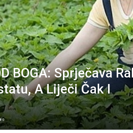
D BOGA: Sprječava Ra
atu, A Liječi Čak I
0