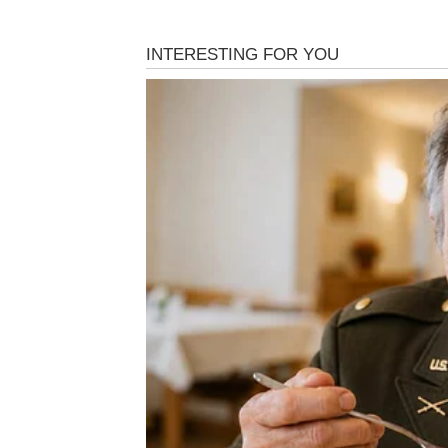
Podrška kod anemije i ja
Jedna od najvažnijih prednosti koprive jeste nje
drugim mineralima koji pomažu u stvaranju crve
osobama koje pate od anemije ili osjećaju hronič
Redovna konzumacija čaja ili svježeg soka od k
općem jačanju organizma. Posebno je korisna ž
svima koji žele prirodno ojačati imunitet.
Regulacija šećera u krvi
Kopriva može imati značajnu ulogu u održavanju 