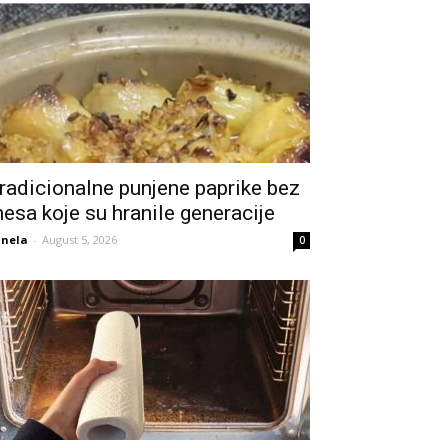
radicionalne punjene paprike bez
esa koje su hranile generacije
nela
-
August 5, 2026
0