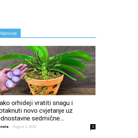
Najnovije
ako orhideji vratiti snagu i
otaknuti novo cvjetanje uz
ednostavne sedmične...
nela
-
August 5, 2026
0