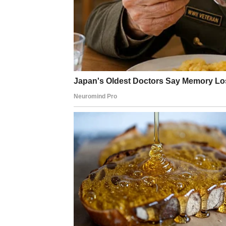
da određeni spojevi iz ove biljke mogu pomoći 
konzumiranje dvije do tri šolje čaja dnevno, uz
Važno je naglasiti da osobe koje već koriste tera
upotrebe koprive, kako bi se izbjegle moguće int
Zdravlje mokraćnog siste
Ova ljekovita biljka djeluje kao prirodni diuretik
doprinosi čišćenju mokraćnih puteva i može pomo
Kopriva se tradicionalno koristi i kao podrška 
može olakšati izbacivanje sitnih kamenaca i sprij
može imati preventivni efekat i održavati zdravl