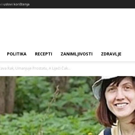
a i uslovi korištenja
POLITIKA
RECEPTI
ZANIMLJIVOSTI
ZDRAVLJE
a Rak, Umanjuje Prostatu, A Liječi Čak...