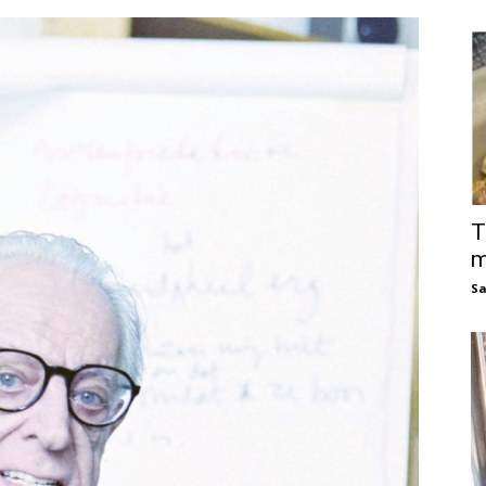
T
m
Sa