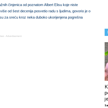
ih činjenica od poznatom Albert Elisu koje niste
je više od šest decenija posvetio radu s ljudima, govorio je o
u za sreću kroz neka duboko ukorijenjena pogrešna
lasi - Advertisement
K
p
j
Sa