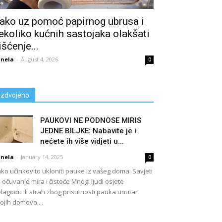
ako uz pomoć papirnog ubrusa i
ekoliko kućnih sastojaka olakšati
išćenje...
nela
-
August 4, 2026
0
Izdvojeno
PAUKOVI NE PODNOSE MIRIS
JEDNE BILJKE: Nabavite je i
nećete ih više vidjeti u...
nela
-
January 14, 2025
0
ko učinkovito ukloniti pauke iz vašeg doma: Savjeti
 očuvanje mira i čistoće Mnogi ljudi osjete
lagodu ili strah zbog prisutnosti pauka unutar
ojih domova,...