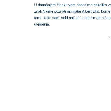
U današnjem članku vam donosimo nekoliko važn
znali.Naime poznati psihijatar Albert Ellis, koji 
tome kako sami sebi najčešće oduzimamo šans
uvjerenja.
Og