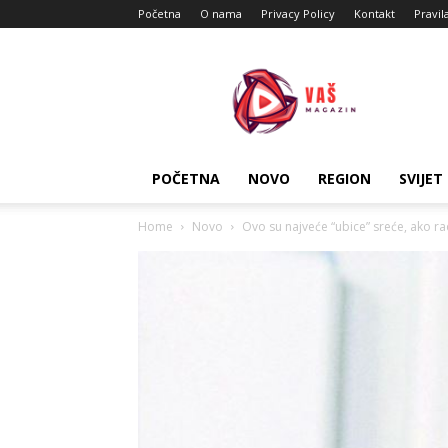
Početna
O nama
Privacy Policy
Kontakt
Pravil
Vas
Magazin
POČETNA
NOVO
REGION
SVIJET
Home
Novo
Ovo su najveće “ubice” sreće, ako rad