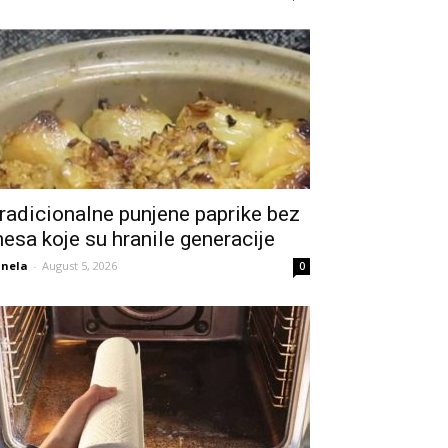
radicionalne punjene paprike bez
esa koje su hranile generacije
nela
-
August 5, 2026
0