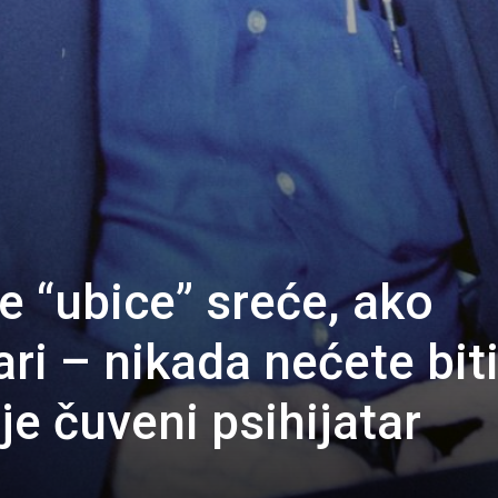
e “ubice” sreće, ako
ari – nikada nećete bit
 je čuveni psihijatar