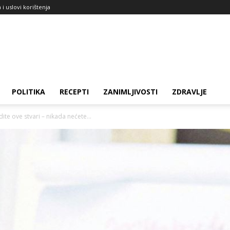
a i uslovi korištenja
POLITIKA
RECEPTI
ZANIMLJIVOSTI
ZDRAVLJE
ite ove stvari – nikada nećete...