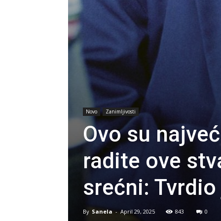
Novo
Zanimljivosti
Ovo su najveć
radite ove stv
srećni: Tvrdio
By
Sanela
-
April 29, 2025
843
0