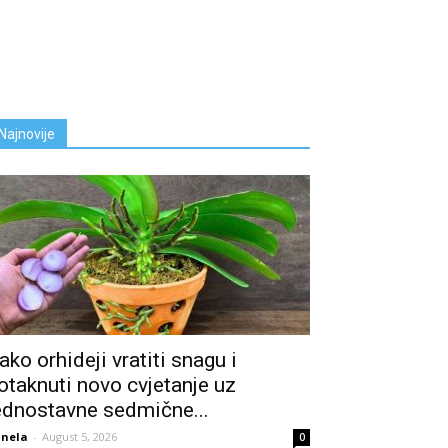
Najnovije
ako orhideji vratiti snagu i
otaknuti novo cvjetanje uz
ednostavne sedmične...
nela
-
August 5, 2026
0