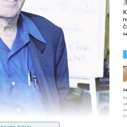
K
n
č
Sa
Sa
Ka
za
ne
sv