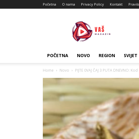
Početna
O nama
Privacy Policy
Kontakt
Pravil
Vas
Magazin
POČETNA
NOVO
REGION
SVIJET
Home
Novo
PIJTE 0VAJ ČAJ 3 PUTA DNEVNO: Kod D