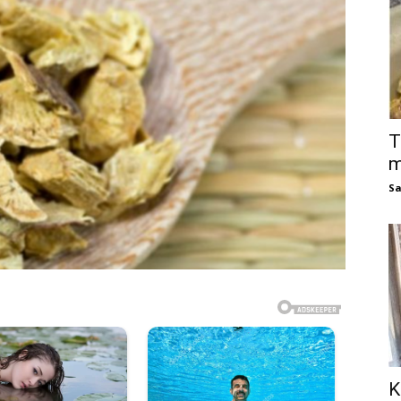
T
m
Sa
K