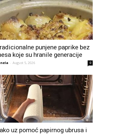
radicionalne punjene paprike bez
esa koje su hranile generacije
nela
-
August 5, 2026
0
ako uz pomoć papirnog ubrusa i