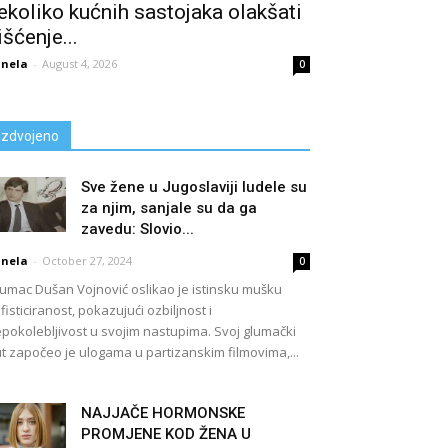
ekoliko kućnih sastojaka olakšati
išćenje...
nela
-
August 4, 2026
0
Izdvojeno
Sve žene u Jugoslaviji ludele su
za njim, sanjale su da ga
zavedu: Slovio...
nela
-
October 27, 2024
0
umac Dušan Vojnović oslikao je istinsku mušku
fisticiranost, pokazujući ozbiljnost i
pokolebljivost u svojim nastupima. Svoj glumački
t započeo je ulogama u partizanskim filmovima,...
NAJJAČE HORMONSKE
PROMJENE KOD ŽENA U