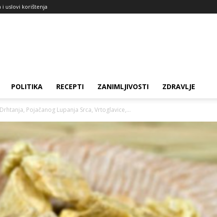
a i uslovi korištenja
POLITIKA
RECEPTI
ZANIMLJIVOSTI
ZDRAVLJE
rhtanja, Pojačanog Lupanja Srca, Vrtoglavice,...