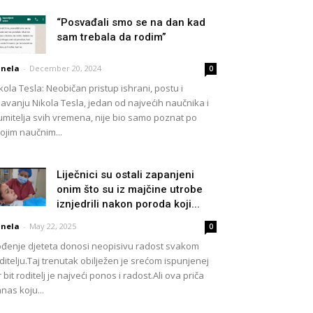
“Posvađali smo se na dan kad
sam trebala da rodim”
nela
-
December 20, 2024
0
kola Tesla: Neobičan pristup ishrani, postu i
avanju Nikola Tesla, jedan od najvećih naučnika i
umitelja svih vremena, nije bio samo poznat po
ojim naučnim...
Liječnici su ostali zapanjeni
onim što su iz majčine utrobe
iznjedrili nakon poroda koji...
nela
-
May 22, 2025
0
đenje djeteta donosi neopisivu radost svakom
ditelju.Taj trenutak obilježen je srećom ispunjenej
r bit roditelj je najveći ponos i radost.Ali ova priča
nas koju...