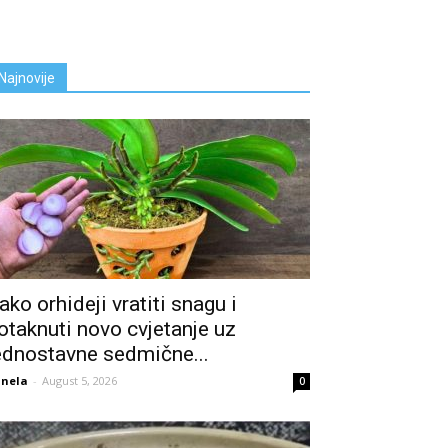
Najnovije
ako orhideji vratiti snagu i
otaknuti novo cvjetanje uz
ednostavne sedmične...
nela
-
August 5, 2026
0