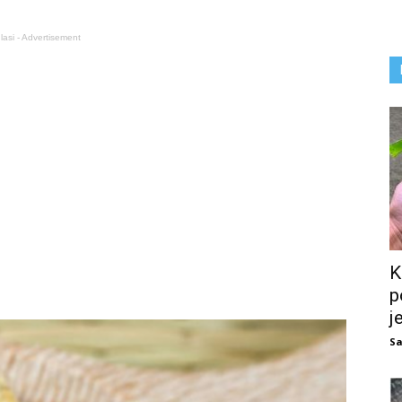
lasi - Advertisement
K
p
j
Sa