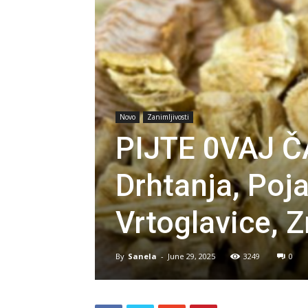
Novo
Zanimljivosti
PIJTE 0VAJ Č
Drhtanja, Poj
Vrtoglavice, 
By
Sanela
-
June 29, 2025
3249
0