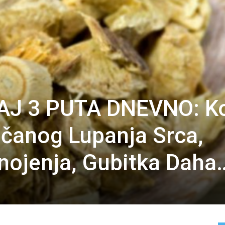
AJ 3 PUTA DNEVNO: K
ačanog Lupanja Srca,
Znojenja, Gubitka Daha