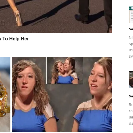
Sa
Ni
sp
iz
sv
Sa
Ro
ro
je
da