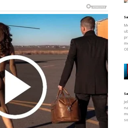
ovog štetnog kruga, priroda nudi izlaz.
Sa
Me
ub
pr
me
Ob
Sa
Je
na
mu
so