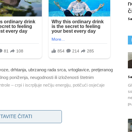
n
č
Sa
oze, drhtanja, ubrzanog rada srca, vrtoglavice, pretjeranog
Sa
nog poniženja, neugodnosti ili izloženosti štetnim
Gl
le – crpi i iscrpljuje nečiju energiju, potičući osjećaje
so
ne
pu
pojedinci mogu uhvatiti usredotočeni na rutinska ponašanja,
učana, plinski uređaji isključeni ili svjetla ugašena. S
TAVITE ČITATI
 obilježeno depresijom i negativnošću, pri čemu tjeskoba
 sposobnost da učinkovito funkcionira i na poslu i kod