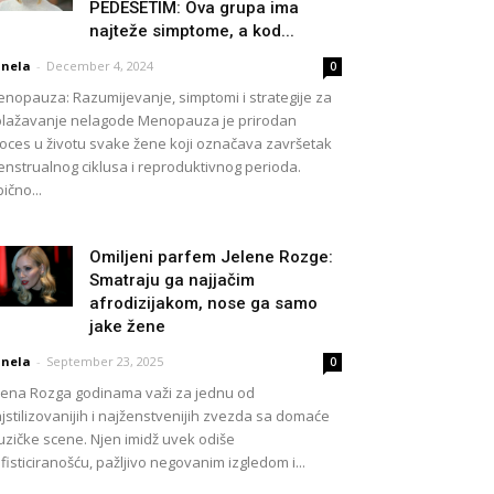
PEDESETIM: Ova grupa ima
najteže simptome, a kod...
nela
-
December 4, 2024
0
nopauza: Razumijevanje, simptomi i strategije za
lažavanje nelagode Menopauza je prirodan
oces u životu svake žene koji označava završetak
nstrualnog ciklusa i reproduktivnog perioda.
ično...
Omiljeni parfem Jelene Rozge:
Smatraju ga najjačim
afrodizijakom, nose ga samo
jake žene
nela
-
September 23, 2025
0
lena Rozga godinama važi za jednu od
jstilizovanijih i najženstvenijih zvezda sa domaće
zičke scene. Njen imidž uvek odiše
fisticiranošću, pažljivo negovanim izgledom i...