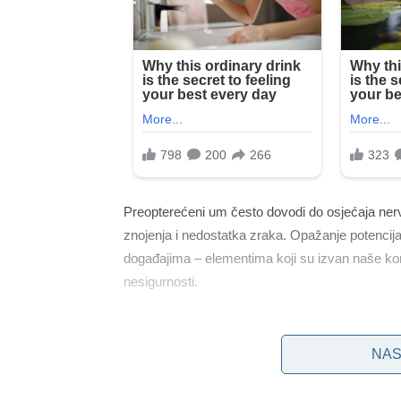
Preopterećeni um često dovodi do osjećaja nerv
znojenja i nedostatka zraka. Opažanje potencijal
događajima – elementima koji su izvan naše kontro
nesigurnosti.
Osjećaj nesigurnosti može biti toliko jak da se 
kao što je stalno provjeravanje jesu li vrata zaklj
NAS
vremenom te tjeskobe mogu kulminirati u stanje
postaje dominantna emocija, narušavajući nečiju