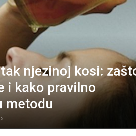
tak njezinoj kosi: zašt
e i kako pravilno
vu metodu
0