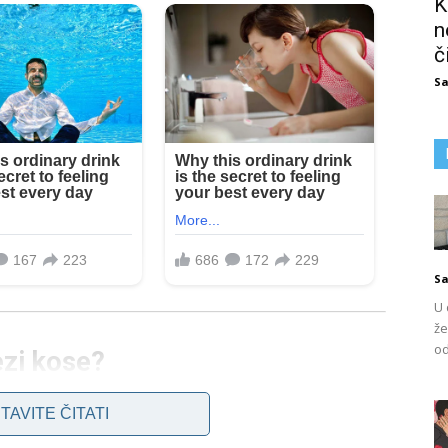
K
n
č
Sa
Sa
U 
že
od
ezi kose?
TAVITE ČITATI
od bogat sastojcima koji mogu imati povoljan učinak na