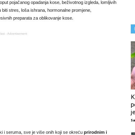
put pojačanog opadanja kose, beživotnog izgleda, lomljivih
biti stres, loša ishrana, hormonalne promjene,
resivnih preparata za oblikovanje kose.
lasi - Advertisement
K
p
j
Sa
ki i seruma, sve je više onih koji se okreću
prirodnim i