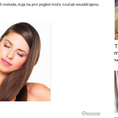
ih metoda, koja na prvi pogled može zvučati neuobičajeno,
T
m
Sa