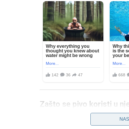
Zašto se pivo koristi u nj
NAS
Pivo nije samo osvježavajuće piće, već i proizv
izgled kose. Njegov sastav uključuje: