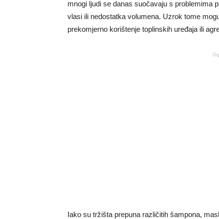
mnogi ljudi se danas suočavaju s problemima po
vlasi ili nedostatka volumena. Uzrok tome mogu 
prekomjerno korištenje toplinskih uređaja ili ag
Og
Iako su tržišta prepuna različitih šampona, mas