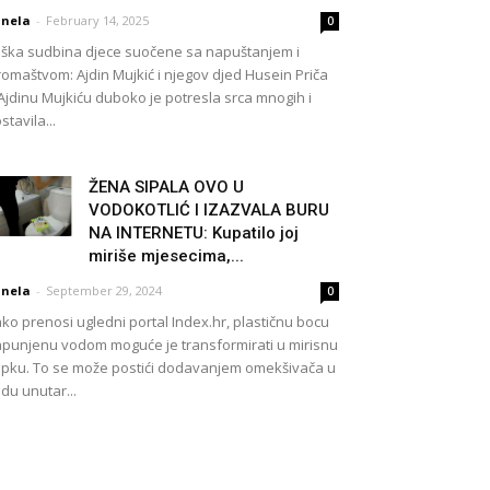
nela
-
February 14, 2025
0
ška sudbina djece suočene sa napuštanjem i
romaštvom: Ajdin Mujkić i njegov djed Husein Priča
Ajdinu Mujkiću duboko je potresla srca mnogih i
stavila...
ŽENA SIPALA OVO U
VODOKOTLIĆ I IZAZVALA BURU
NA INTERNETU: Kupatilo joj
miriše mjesecima,...
nela
-
September 29, 2024
0
ko prenosi ugledni portal Index.hr, plastičnu bocu
punjenu vodom moguće je transformirati u mirisnu
pku. To se može postići dodavanjem omekšivača u
du unutar...