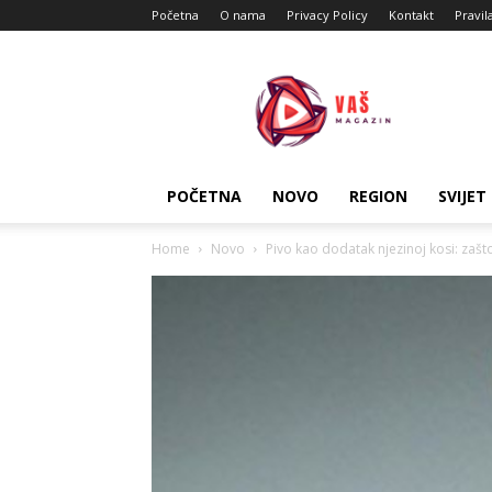
Početna
O nama
Privacy Policy
Kontakt
Pravil
Vas
Magazin
POČETNA
NOVO
REGION
SVIJET
Home
Novo
Pivo kao dodatak njezinoj kosi: zašto 