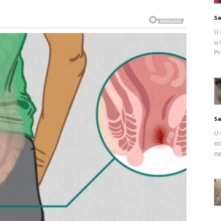
Sa
ju vlasi
U 
u 
ivanju strukture kose
Pr
mentacije
i na vlasište
Sa
sa izgleda punije, sjajnije i zaglađenije. Posebno se
U 
li kosu bez volumena
, jer pivo može dati privremeni
od
ne
ne terapijskom djelovanju
. Pivo ne liječi uzroke opadanja