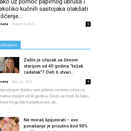
ako uz pomoć papirnog ubrusa i
ekoliko kućnih sastojaka olakšati
išćenje...
nela
-
August 4, 2026
0
Izdvojeno
Zašto je izlazak sa ženom
starijom od 40 godina “težak
zadatak”? Ovih 6 stvari...
nela
-
May 22, 2026
0
današnjem članku vam pišemo na temu veza sa
nama starijim od 40 godina. Često se misli da takvi
nosi mogu biti komplikovani, ali...
Ne moraš špijunirati – ovo
ponašanje je prisutno kod 90%