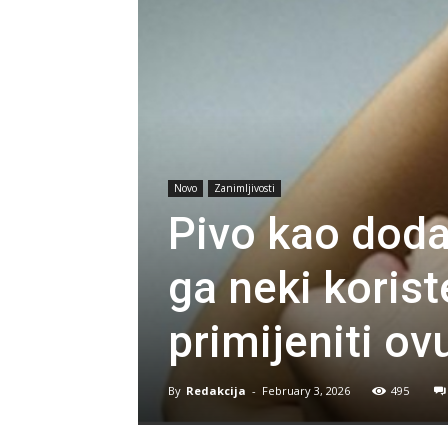
Novo
Zanimljivosti
Pivo kao doda
ga neki korist
primijeniti o
By
Redakcija
-
February 3, 2026
495