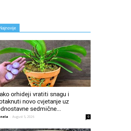
Najnovije
ako orhideji vratiti snagu i
otaknuti novo cvjetanje uz
ednostavne sedmične...
nela
-
August 5, 2026
0