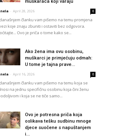
muškaraca koji varaju
nela
-
April 28, 2026
0
današnjem članku vam pišemo na temu promjena
vezi koje znaju zbuniti i ostaviti bez odgovora.
oćitajte... Ovo je priča o tome kako se...
Ako žena ima ovu osobinu,
muškarci je primjećuju odmah:
U tome je tajna prave...
nela
-
April 16, 2026
0
današnjem članku vam pišemo na temu koja se
nosi na jednu specifičnu osobinu koja čini ženu
odoljivom i koja se ne tiče samo...
Ovo je potresna priča koja
oslikava tešku sudbinu mnoge
djece suočene s napuštanjem
i...