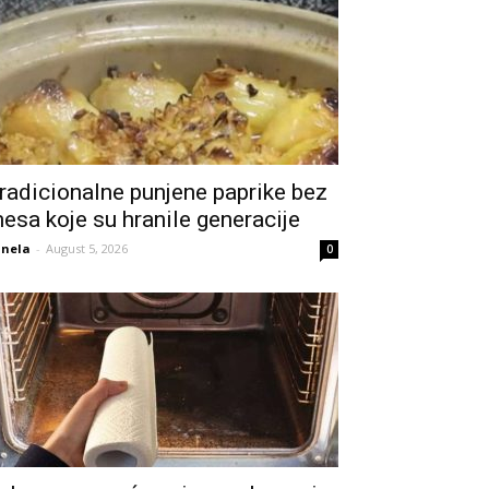
radicionalne punjene paprike bez
esa koje su hranile generacije
nela
-
August 5, 2026
0