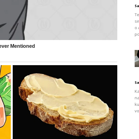
Sa
Te
si
o 
po
Sa
Ka
na
ku
vo
vo za kosu