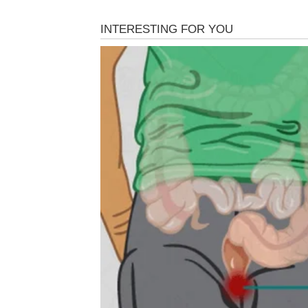
vitamine B kompleksa
, koji doprinose jačan
prirodne šećere
, koji mogu pomoći u zaglađ
proteine i aminokiseline
nastale tokom fer
mineralne tvari
koje mogu pozitivno djelovat
Ovi sastojci zajedno mogu doprinijeti tome da ko
preporučuje osobama koje imaju
tanku, suvu i
vizualni efekat jače i gušće kose.
Važno je naglasiti da se radi o
kozmetičkom, a 
kose, ali može poboljšati njen vanjski izgled.