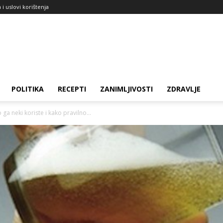
a i uslovi korištenja
POLITIKA
RECEPTI
ZANIMLJIVOSTI
ZDRAVLJE
ga neki koriste i kako pravilno...