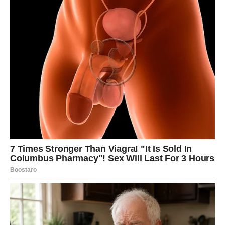
Jedna od najčešćih i najdosadnijih briga u svakom domu su
grinje koje se nalaze u madracima i jastucima. Ove sitne,
nevidljive bube mogu izazvati razne alergijske reakcije, iritacije
kože i respiratorne probleme, stoga je važno redovno ih
uklanjati. Soda bikarbona se pokazala kao iznimno učinkovito
sredstvo za borbu protiv grinja, a njen jednostavan način
primjene čini je idealnim za sve koji žele održavati svoj dom
čistim i zdravim.
U nastavku ćemo se detaljnije osvrnuti na to kako soda
bikarbona uklanja grinje i kako je pravilno koristiti.