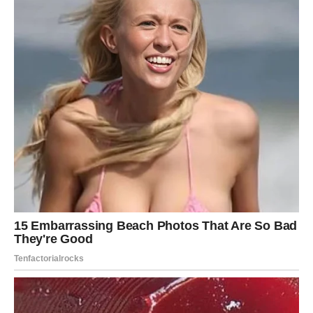
čini idealnim rješenjem za svako domaćinstvo.
Pored toga,
soda bikarbona se može koristiti i u raznim drugim
situacijama. Na primjer, može poslužiti kao sredstvo za pranje
voća i povrća, ublažavanje opekotina od sunca, pa čak i kao
dodatak u kupke za opuštanje.
U kombinaciji s
jednostavnošću korištenja, soda bikarbona postaje
nezaobilazna u svakodnevnim zadacima održavanja čistoće i
higijene.
Zaključak
U svijetu prepunom različitih kemikalija i čistača, soda
bikarbona se ističe kao prirodni i svestrani pomagač. Njena
sposobnost da efikasno uklanja grinje i bakterije iz madraca
predstavlja samo jedan od njenih brojnih benefita.
Uz malo
vremena i truda, možete značajno poboljšati kvalitetu svog
spavanja i osigurati zdravije okruženje za sebe i svoje bližnje.
Ne zaboravite, redovno čišćenje madraca sodom bikarbonom