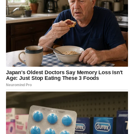
Kako soda bikarbona uklanja grinje?
Budući da se grinje hrane od mrtvih stanica kože i vlage,
njihovo prisustvo u madracima može postati ozbiljan problem.
Kada se nanese soda bikarbona, ona upija vlagu i mirise,
stvarajući neprijateljsko okruženje za grinje. Ova prirodna