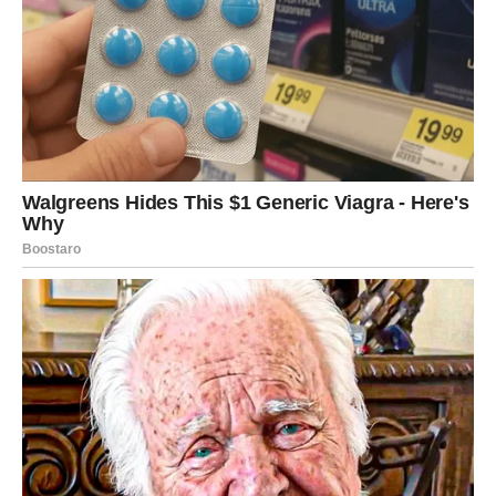
metoda čišćenja ne samo da će ukloniti grinje, već će i
osvježiti vaš madrac, ostavljajući ugodan miris. Na taj način,
soda bikarbona djeluje kao barijera koja sprječava nakupljanje
vlage, čime se smanjuje i rizik od razvoja plijesni, što je
dodatni benefit za zdravlje doma.
Osim toga, soda bikarbona je potpuno prirodna i sigurna za
upotrebu, što je čini odličnim izborom za obitelji sa malom
djecom i kućnim ljubimcima. Njena upotreba ne podrazumijeva
korištenje štetnih hemikalija koje mogu izazvati dodatne
probleme ili iritacije, što je posebno važno za osjetljive osobe.
Ova jednostavna, ali učinkovita metoda čišćenja može se lako
implementirati u redovnu rutinu održavanja doma.