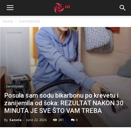
Home
Zanimljivosti
Zanimljivosti
Posula sam sodu bikarbonu po krevetu i
zanijemila od šoka: REZULTAT NAKON 30
MINUTA JE SVE ŠTO VAM TREBA
By
Sanela
-
June 22, 2026
281
0