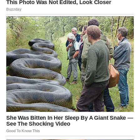
respiratornih problema, redovito korištenje sode bikarbona
može značajno poboljšati kvalitetu sna, čime se posredno
utiče na cjelokupno zdravlje.
Prednosti korištenja sode bikarbona
Korištenje sode bikarbona ne samo da obezbjeđuje čist i svjež
madrac, već donosi i mnoge druge prednosti. Prvo, soda
bikarbona djeluje kao prirodni dezodorans, uklanjajući
neugodne mirise koje ostavljaju znoj i drugi izvori. Na primjer,
možete je koristiti u obući ili na prostirkama kako biste
neutralizirali neželjene mirise.
Drugo, ova metoda je ekološki
prihvatljiva. U doba kada je očuvanje okoliša postalo prioritet,
korištenje prirodnih sastojaka poput sode bikarbone doprinosi
smanjenju upotrebe kemikalija. Soda bikarbona je izuzetno
jeftina i lako dostupna.
U svakom supermarketu možete
pronaći pakovanje sode bikarbone po pristupačnoj cijeni, što je