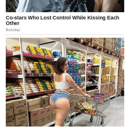
Nanošenje sode:
Ravnomjerno rasporedite sodu bikarbonu
po cijeloj površini madraca. Ova količina je dovoljna za
madrac standardne veličine. Pokušajte da ne zaboravite
rubove i uglove madraca koji često budu zanemareni, jer se tu
često nakupljaju nečistoće i grinje.
3. Ostavite da djeluje:
Nakon nanošenja, ostavite sodu bikarbonu da odstoji najmanje
30 minuta. Tijekom ovog vremena, soda će upiti svu vlagu,
mirise i nečistoće. Ako možete, ostavite je da djeluje duže, čak
i do nekoliko sati, kako biste postigli maksimalne rezultate.
4.
Usisavanje:
Nakon proteka vremena, temeljito usisajte
madrac koristeći usisavač s kvalitetnim filtrom. Ovaj korak je
ključan za osiguranje da se svi tragovi sode bikarbone i
onečišćenja u potpunosti uklone. Nakon usisavanja, osjetit
ćete razliku u svježini i čistoći vašeg madraca.
Ova
jednostavna rutina čišćenja može se provoditi jednom
mjesečno, što će znatno doprinijeti održavanju higijene vašeg
spavaćeg prostora. Za osobe koje pate od alergija ili