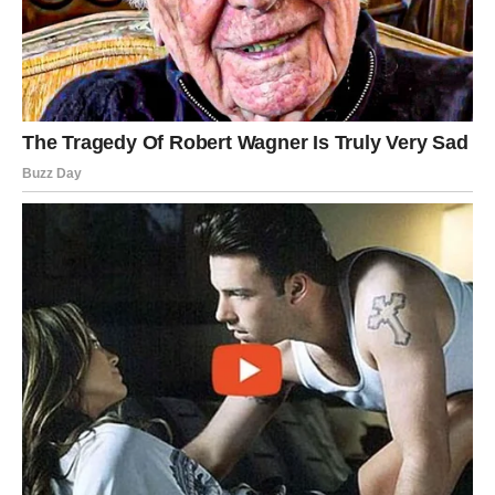
Koraci za čišćenje madraca sodom
bikarbonom
Uklanjanje grinja iz madraca pomoću sode bikarbona je
jednostavan proces koji ne zahtijeva posebne vještine ili
opremu. Evo kako to učiniti:
1. Priprema:
Prikupite oko 200
grama sode bikarbone. Osigurajte da je madrac čist i suh.
Prije nego što započnete, preporučuje se usisavanje madraca
kako biste uklonili površinske nečistoće. Ovaj korak je ključan,
jer će usisavanje pomoći u postizanju boljih rezultata.
2.