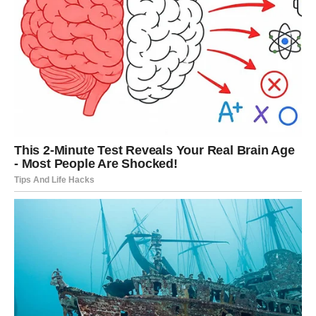
funkcionalnosti u prostoru.
Češnjak: Prirodni lijek kroz povijest
Češnjak (Allium sativum) nije samo nezamjenjiv u kuhinji, već
ima dugu povijest u tradicionalnoj medicini. Kroz stoljeća,
njegova terapijska svojstva bila su prepoznata i korištena u
liječenju različitih bolesti, posebno u zimskim mjesecima kada
se povećava učestalost prehlada i virusnih infekcija.
Češnjak
je jedan od najsnažnijih prirodnih antibiotika i pokazao se
učinkovitim u borbi protiv brojnih bolesti.
Češnjak je bogat brojnim hranjivim tvarima, uključujući
alicin
,
aminokiseline
,
vitamine
(A, B1, B2, C),
minerale
(željezo,
kalij, kalcij, fosfor, jod, selen) i
biljna eterična ulja
. Ovi spojevi
ne samo da imaju antibakterijska i antivirusna svojstva, već
čine češnjak izuzetno korisnim za jačanje
imunološkog