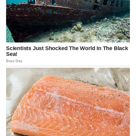
sustava
.
Tijekom stoljeća, češnjak se koristio kao prirodni lijek za
mnoge bolesti. Poznato je da je djelotvoran u borbi protiv