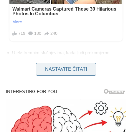
U ekstremnim slučajevima, kada ljudi prekomjerno
gomilaju stvari i ne mogu se nositi s time, može se razviti
poremećaj poznat kao
pretjerano gomilanje
, koji je
NASTAVITE ČITATI
klasificiran kao oblik
opsesivno-kompulzivnog
poremećaja (OCD)
. Takva ponašanja zahtijevaju
profesionalnu pomoć i liječenje psihologa ili psihoterapeuta.
S druge strane, čist životni prostor, bilo da se radi o kuhinji,
kupaonici ili cijelom stanu, može imati pozitivan utjecaj na
emocionalnu dobrobit. Održavanje reda poboljšava kvalitetu
života, pomaže u smanjenju stresa i povećava osjećaj ugode i