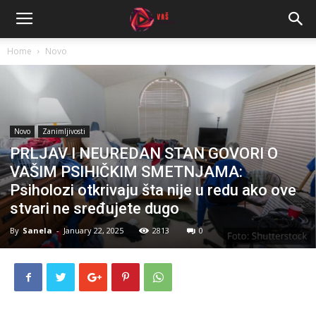
Home
Novo
Novo
Zanimljivosti
PRLJAV I NEUREDAN STAN GOVORI O
VAŠIM PSIHIČKIM SMETNJAMA:
Psiholozi otkrivaju šta nije u redu ako ove
stvari ne sređujete dugo
By
Sanela
-
January 22, 2025
2813
0