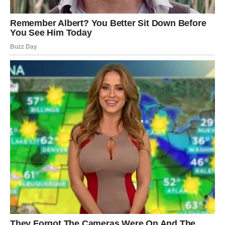
Zaključak
: Održavanje urednog životnog prostora i
konzumacija namirnica s terapijskim svojstvima, poput
češnjaka, mogu značajno utjecati na naše zdravlje i
psihološku dobrobit. Češnjak, sa svojim širokim spektrom
koristi, ostaje jedan od najsvestranijih i najpristupačnijih
prirodnih lijekova, dok čist prostor doprinosi smanjenju stresa i