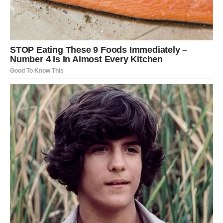
bolesti poput
prehlade
,
grip
,
dizenterije
, pa čak i ozbiljnijih
bolesti poput
tifusa
,
kolere
i
kuge
. Osim toga, češnjak je i
prirodni konzervans koji štiti hranu od kvarenja, čineći ga
korisnim u kulinarstvu.
Za one koji ne podnose miris ili okus svježeg češnjaka,
dostupne su i
tablete
i
kapsule s ekstraktom češnjaka
, koje
omogućuju uživanje u njegovim zdravstvenim prednostima
bez neugodnog okusa.