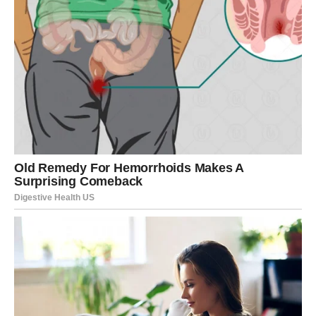
protresite i konzumirajte malu žličicu dnevno. Treba
naglasiti da je ovaj recept vrlo zdrav i koristan za cijelu
obitelj. Ekstrakt za prevenciju bolesti: 20 grama sitno
nasjeckanih listova kadulje pomiješajte s decilitrom 70%
etilnog alkohola.
Stavite na toplo mjesto mjesec dana. Dodajte oko 15 kapi u
malu količinu vode i konzumirajte tri puta dnevno. Ovaj