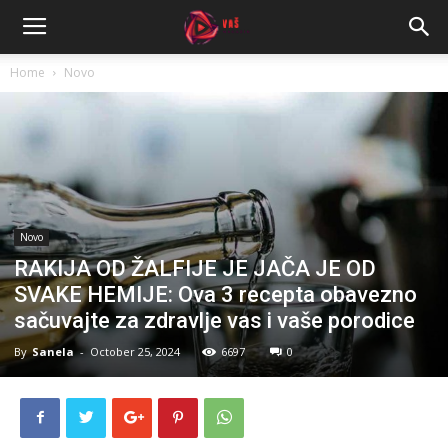
Home
Novo
Novo
RAKIJA OD ŽALFIJE JE JAČA JE OD
SVAKE HEMIJE: Ova 3 recepta obavezno
sačuvajte za zdravlje vas i vaše porodice
By
Sanela
-
October 25, 2024
6697
0