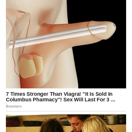
Ponos nas udaljava od pravih vrijednosti i postavlja
prepreke između nas i drugih. Najštetnije ponašanje je
pretjerano pričanje. Bezumno brbljanje ne samo da može
naškoditi onima oko nas, već nas može i odvratiti od
postizanja unutarnjeg mira. Snaga i slabost: Što definira
našu snagu, a što našu slabost? Na putu duhovnog razvoja
važno je prepoznati čimbenike koji doprinose našoj snazi ​​i
one koji vode našoj slabosti.
Najmoćnija osoba je ona koja može shvatiti istinu.
Priznavanje stvarnosti, bez obzira na izazove, pokazuje
pravu snagu. Najmilostivija osoba je ona koja sebe smatra
otpornom. Zapravo, ponos i nerazumijevanje osobne
snage često otkrivaju skrivenu slabost. Najmudrija osoba
je ona koja čuva svoje srce. Prepoznavanje vlastitih
emocija i misli ključ je duhovnog razvoja.