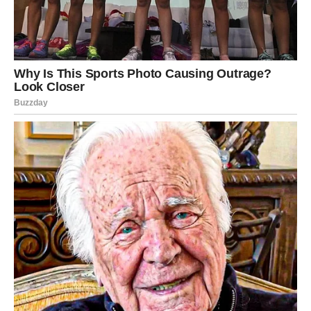
BONUS:
U svakodnevnom životu često zanemarujemo stanje svoje
duše.Za razliku od tijela koje je lako procijeniti i liječiti,
duša zahtijeva dublje razumijevanje. Mudri redovnik