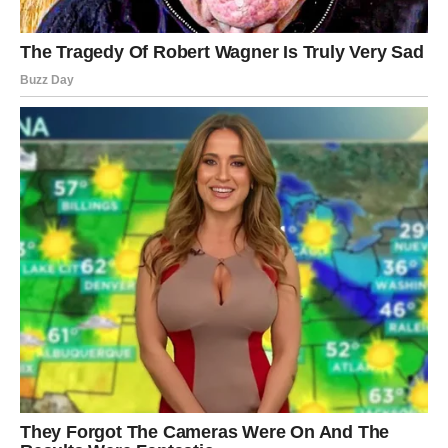
prenosi jednostavne, ali smislene lekcije koje otkrivaju
pokazatelje zdrave i nezdrave duše, naglašavajući
temeljne vrijednosti života. Ovi uvidi svakome od nas
nude priliku da postignemo duhovni mir i dublje
razumijevanje. Na pitanje koje su ključne vještine potrebne
za duhovni razvoj pojedinca, redovnik daje jasne
odgovore: Najrjeđi talent je sposobnost davanja.
Nesebično dijeljenje s drugima jedinstvena je kvaliteta koja
potiče povezanost i jača naš karakter. Najvažnija vještina:
sposobnost opraštanja. Opraštanje je bitno za postizanje
unutarnjeg mira jer nas oslobađa tereta ljutnje i ljutnje.
Najteža vještina: sposobnost šutnje. Ponekad šutnja može
biti snažnija od izgovorenih riječi. Prepoznavanje trenutaka
slušanja i trenutaka tišine odražava istinsku mudrost.