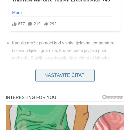
Kadulja može pomoći kod visoke tjelesne temperature,
bolova u tijelu i groznice, koji se često javljaju prije
prehlade. Studije su pokazale da je cimet učinkovit u
eliminaciji velikog broja bakterija, uključujući i neke koje su
otporne na antibiotike. Jedna čajna žličica cimeta može
NASTAVITE ČITATI
eliminirati do 99,5% bakterija u samo tri dana. Bendovi s
okusom kadulje: Namočite 250 grama listova kadulje u 1,5
litara kvalitetne domaće rakije.
Ostavite tri tjedna, zatim procijedite i pomiješajte s 1,5
kilograma bagremovog meda. Tekućinu ulijte u staklene
boce i ostavite sa strane još 3 tjedna. Povremeno