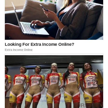
proizvod se ne preporučuje djeci i trudnicama. Kadulja i
cimet za bronhitis: Otopite dvije žlice šećera i na vrh
dodajte pola litre mlijeka. Kad prokuha maknite s vatre i
pomiješajte žličicu sitno nasjeckane kadulje s pola žličice
cimeta u prahu. Ostavite deset minuta, zatim procijedite i
konzumirajte tri puta dnevno.