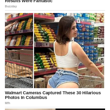
Najvažnija vještina je sposobnost postavljanja pitanja.
Postavljajući pitanja potičemo svoj rast i znanje, utirući
put do istine i dubljeg razumijevanja. Najvažnija vještina je
sposobnost slušanja. Istinsko slušanje potiče
razumijevanje i povezanost te je kamen temeljac svih
odnosa. Redovnik nas upozorava na štetne navike koje
mogu poremetiti naš unutarnji mir. Najnepoželjnija
osobina je taština.