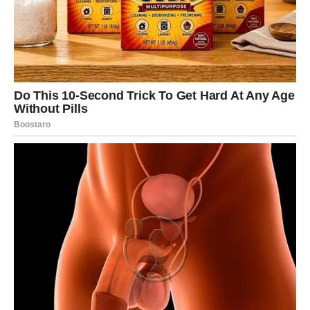
raka”, otkriva doktor Skrobić
Problemi s probavom i povećana želučana kiselina mogu
dovesti do raznih komplikacija kao što su nadutost, gojaznost i
poremećaj normalnih funkcija tijela.
asistent. Dr Ognjen Škrobić govori o najčešćim tegobama
želuca i jednjaka na Klinici za RTS i objašnjava kako se sa
njima lečiti.
– Gerb je skraćenica za gastroezofagealnu refluksnu bolest ili
kako ljudi često vole da kažu – refluks. Želučana kiselina je
normalna stvar, ali kada se počne vraćati može biti problem i
postoji mnogo razloga za to i ne samo to, obično je problem sa
refluksom sve ono što počne da se vraća u jednjak i izaziva
simptome, odnosno jednjak je oštećen i možemo ga staviti
Smatra se refluksnom bolešću. – objasnio je doktor i dodao: