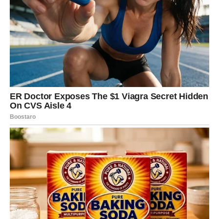
Podsjetimo, Severina se nedavno našla u centru medijske
pažnje nakon objavljivanja privatnih pisama sa Duškom
Tošićem, suprugom Jelene Karleuše.
Kada su bolovi u želucu alarmantni:
“Ignorisanje simptoma može dovesti i do