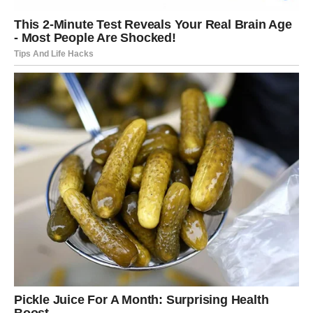
curenje, a vi pojedete veliki obrok i udišete puno zraka,
vjerovatno ćete razviti simptome refluksne bolesti.
Namirnice koje mogu dodatno pogoršati problem
– Brza hrana, koncentrovani šećer, peciva, veoma
nekvalitetno belo brašno i hrana od njega koju jedemo. Ali,
osim vrste hrane u pitanju, dvije stvari su važne – koliko brzo
jedemo i količina hrane koju jedemo.
– Ono što je još opasnije kod refluksa je da ako se žuč vraća
zajedno sa želučanom kiselinom, to može biti veoma opasno i
invazivno za jednjak. Stalni refluks želučane kiseline može
uzrokovati upalu jednjaka.
– Jedna vrsta sluznice se zamjenjuje drugom, potpuno
drugom vrstom sluzokože od one koja se prirodno nalazi u