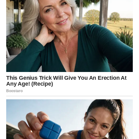
On je tako divan i miran čovjek. Ali kako bi reagovali moji drugi
profesori? Nakon toga sam razmišljao samo o svojoj majci, jer
je podrazumjevano da je tvoja majka uvijek uz tebe, jer te
razumije – priznala je hrvatska pjevačica prije nego što je
dodala:
– Nakon toga sam šest mjeseci ostala kod kuće, pa sam
snimila Album “Dark Green”. Tada mi je palo na pamet da ne
želim više biti na prvoj liniji
– prisjeća se Severina za hrvatsku
Gloriju.