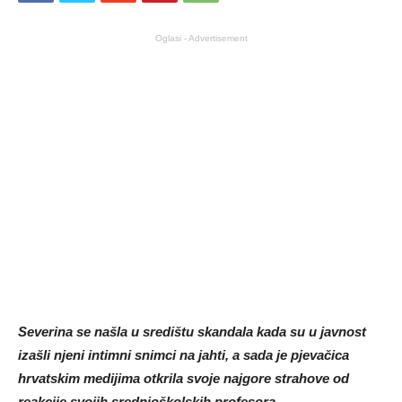
Oglasi - Advertisement
Severina se našla u središtu skandala kada su u javnost
izašli njeni intimni snimci na jahti, a sada je pjevačica
hrvatskim medijima otkrila svoje najgore strahove od
reakcije svojih srednjoškolskih profesora.