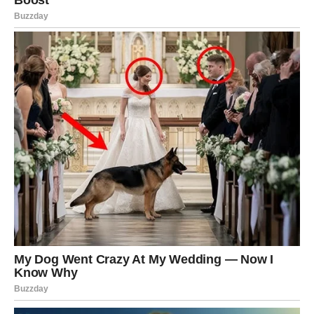
jednjaku, a ova vrsta sluznice je otporna na kiseline i pacijent
više ne osjeća simptome. I onda, često, vrlo kasno urade
seriju izvještaja jer čak ni ne osjete simptome. Rak koji se
javlja u podnožju Baretovog jednjaka ima najveću stopu
incidencije od svih solidnih tumora . Ništa se ne dešava preko
noći, a ovoj vrsti karcinoma su potrebne godine da se razvije,
pa je važno da idete na rutinske preglede čak i ako ne osećate
simptome. – objasnio je doktor.
Oglasi