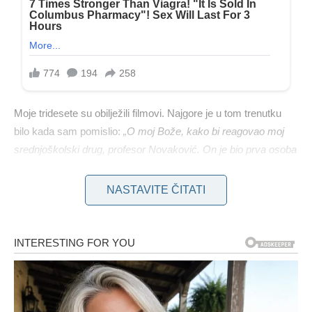
Moje tridesete su obilježili filmovi. Najgore je u tom trenutku
bilo kada sam pomislio:
„O moj Bože, kako bi reagovao moj
srednjoškolski drug, profesor Novaković. On je bio prva osoba
na koju sam pomislio?“
NASTAVITE ČITATI