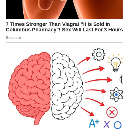
– Po definiciji, ako se ovaj problem javlja dva ili više puta
sedmično, to je alarmantno i treba se obratiti ljekaru. Pojava
simptoma refluksne bolesti dva ili više puta je alarmantan znak
da trebate potražiti pomoć.
– Bolest ima niz atipičnih simptoma, a neki pacijenti se žale na
peckanje u ždrijelu i grlu, ali bez klasične žgaravice. Ljudi se
žale i na čest kašalj, često suv, promuklost, povremene
probleme s disanjem, oštećenje zubne cakline…
Jedan od mogućih uzroka vraćanja želučane kiseline u jednjak
može biti želučana hernija, koja uzrokuje pomicanje želuca.
– Postoji stanje, želučana kila, hijatalna hernija, kada su naši
prirodni mehanizmi oslabljeni i jednjak obično prolazi kroz
dijafragmu, u želudac i nastavlja do želuca. Vremenom se
otvor na dijafragmi opušta i jednjak se povlači prema gore,
povlačeći sa sobom želudac. A sada, ako postoji čak i malo