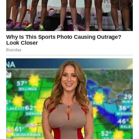
Sandra Bijelac vjeruje da otkrivanje dubokog smisla života
može biti ključno za proces ozdravljenja. Pitanja poput
“Zašto mi se to događa?” i “Koja je svrha mog života?”
mogu pomoći oboljelima da nađu unutrašnju motivaciju i
osjećaj kontrole. Umjesto da se bolest doživljava kao
kazna, važno je gledati je kao priliku za osobnu
odgovornost i rast.