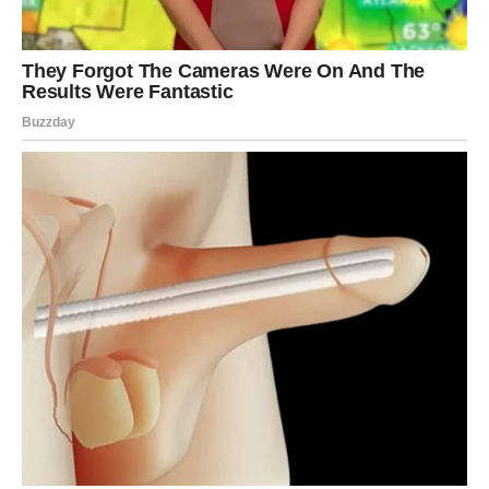
Bijelac također upozorava da zanemarivanje početnih
simptoma ili signala vlastitog tijela može dovesti do
ozbiljnih posljedica. U tom kontekstu, važno je obratiti
pažnju na emocionalne i fizičke signale koje tijelo šalje, jer
nesvjesno ignoriranje tih signala može dovesti do razvoja
ozbiljnih bolesti. Na kraju, psihoonkologinja zaključuje da
često mentalni nemir ili nesklad u životu mogu biti uzrok
mnogih bolesti, naglašavajući važnost introspekcije i
smirenosti.