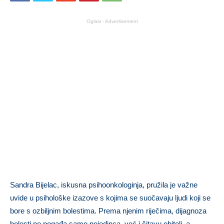
Oglasi - Advertisement
Sandra Bijelac, iskusna psihoonkologinja, pružila je važne
uvide u psihološke izazove s kojima se suočavaju ljudi koji se
bore s ozbiljnim bolestima. Prema njenim riječima, dijagnoza
bolesti ne pogađa samo pojedinca, već i čitavu obitelj, a