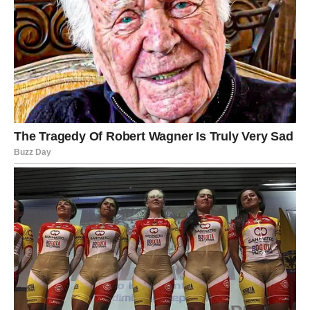
Treći savjet naglašava važnost pronalaženja vlastite svrhe.