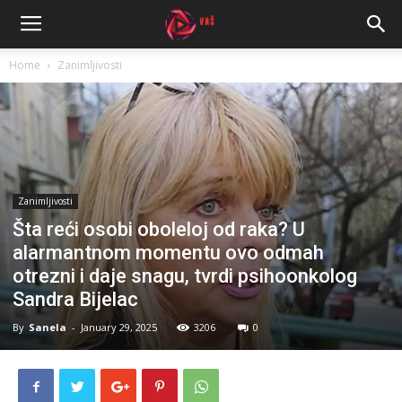
Home
Zanimljivosti
Zanimljivosti
Šta reći osobi oboleloj od raka? U
alarmantnom momentu ovo odmah
otrezni i daje snagu, tvrdi psihoonkolog
Sandra Bijelac
By
Sanela
-
January 29, 2025
3206
0