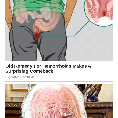
Drugi savjet odnosi se na iskrenost prema sebi i
prepoznavanje vlastitih granica. Pojedinac treba uzeti
trenutak da razmisli o svom stanju i razmotri sve
aktivnosti koje radi, zapitavši se donose li mu te aktivnosti
stvarnu sreću i ispunjenje. Zdrav odnos prema vlastitim
granicama pomaže u održavanju mentalne ravnoteže, što
je ključno za suočavanje s bolešću.