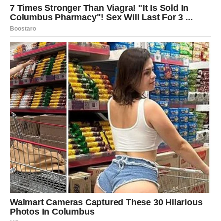
Sandra Bijelac svojim savjetima daje oboljelima alat za
suočavanje s izazovima bolesti, naglašavajući važnost
unutrašnje ravnoteže i emocionalne podrške.