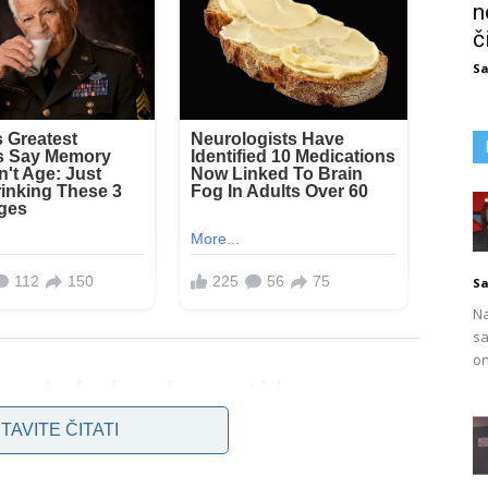
n
č
Sa
Sa
Na
sa
on
– simbol smirenosti i
TAVITE ČITATI