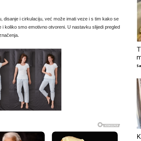
 disanje i cirkulaciju, već može imati veze i s tim kako se
 koliko smo emotivno otvoreni. U nastavku slijedi pregled
 značenja.
T
m
Sa
K