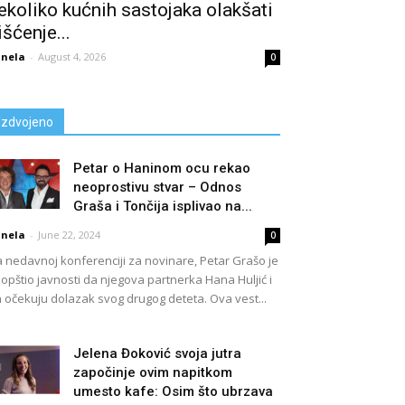
ekoliko kućnih sastojaka olakšati
išćenje...
nela
-
August 4, 2026
0
Izdvojeno
Petar o Haninom ocu rekao
neoprostivu stvar – Odnos
Graša i Tončija isplivao na...
nela
-
June 22, 2024
0
 nedavnoj konferenciji za novinare, Petar Grašo je
opštio javnosti da njegova partnerka Hana Huljić i
 očekuju dolazak svog drugog deteta. Ova vest...
Jelena Đoković svoja jutra
započinje ovim napitkom
umesto kafe: Osim što ubrzava