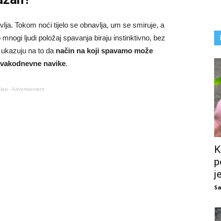
vlja. Tokom noći tijelo se obnavlja, um se smiruje, a
nogi ljudi položaj spavanja biraju instinktivno, bez
a ukazuju na to da
način na koji spavamo može
 svakodnevne navike
.
lasi - Advertisement
K
p
j
Sa