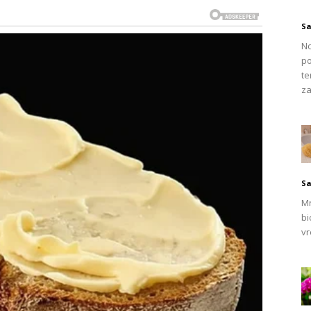
ijela
često se opisuju kao emocionalno stabilne, pozitivne i
m opuštanjem tijela i bržim ulaskom u duboke faze sna, što
Sa
o.
No
po
s više energije i mentalne jasnoće. Smatra se da imaju
te
za
adrže optimizam čak i u izazovnim situacijama.
Ova poza
m buđenju i stabilnijem raspoloženju tokom dana.
Sa
Mn
bi
vr