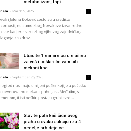
metabolizam, topi...
nela
-
March 5, 2025
0
vak i Jelena Đoković često su u središtu
zornosti, ne samo zbog Novakove izvanredne
niske karijere, već i zbog njihovog zajedničkog
laganja za zdrav...
Ubacite 1 namirnicu u mašinu
za veš i peškiri će vam biti
mekani kao...
nela
-
September 25, 2025
0
ogi od nas imaju omiljeni peškir koji je u početku
o neverovatno mekan i pahuljast. Međutim, s
emenom, ti isti peškiri postaju grubi, tvrdi...
Stavite pola kašičice ovog
praha u svaku saksiju i za 4
nedelje orhideje će...