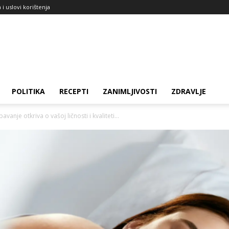
a i uslovi korištenja
POLITIKA
RECEPTI
ZANIMLJIVOSTI
ZDRAVLJE
vanje otkriva o vašoj ličnosti i kvaliteti...