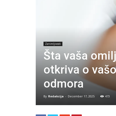
Zanimljivosti
Šta vaša omil
otkriva o vašoj
odmora
By
Redakcija
-
December 17, 2025
473