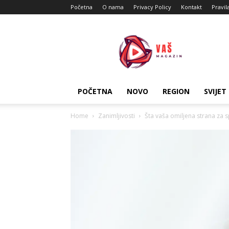
Početna
O nama
Privacy Policy
Kontakt
Pravil
Vas
Magazin
POČETNA
NOVO
REGION
SVIJET
Home
Zanimljivosti
Šta vaša omiljena strana za spa