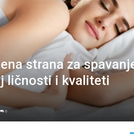
jena strana za spavanj
 ličnosti i kvaliteti
0