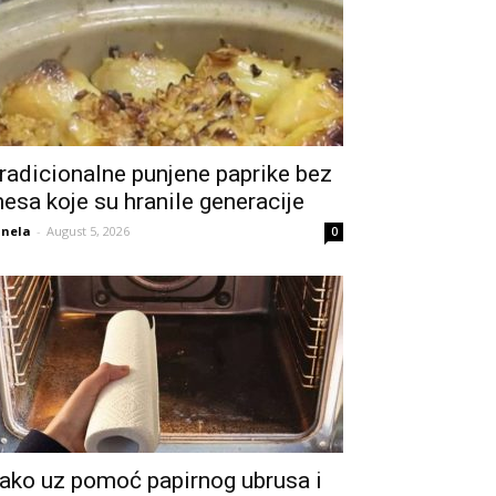
radicionalne punjene paprike bez
esa koje su hranile generacije
nela
-
August 5, 2026
0
ako uz pomoć papirnog ubrusa i