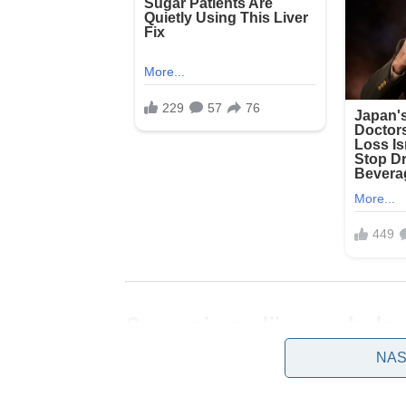
Spavanje na lijevom boku 
optimizma
NAS