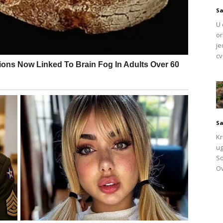
Sa
U 
or
je
cv
– potreba za sigurnošću i
na desnom boku
nije bez značenja. Ljudi koji preferiraju ovaj
Sa
ivost. Njima je važno da imaju kontrolu nad okruženjem i da
Kr
ug
So
Ov
u racionalne, promišljene i sklone rutini.
Desni bok može
bno nakon napornog ili stresnog dana. Takvi ljudi često
.