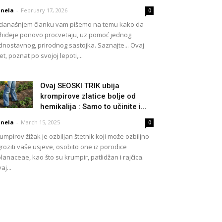
nela
-
February 17, 2026
0
današnjem članku vam pišemo na temu kako da
hideje ponovo procvetaju, uz pomoć jednog
dnostavnog, prirodnog sastojka. Saznajte... Ovaj
et, poznat po svojoj lepoti,...
Ovaj SEOSKI TRIK ubija
krompirove zlatice bolje od
hemikalija : Samo to učinite i...
nela
-
March 15, 2025
0
umpirov žižak je ozbiljan štetnik koji može ozbiljno
roziti vaše usjeve, osobito one iz porodice
lanaceae, kao što su krumpir, patlidžan i rajčica.
aj...