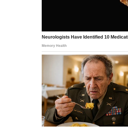
Spavanje na desnom boku 
ravnotežom
Iako se lijeva strana često ističe, ni
spavanje 
položaj obično cijene red, sigurnost i predvidlj
se osjećaju zaštićeno.
Ovakav način spavanja često biraju osobe koje s
pružiti osjećaj emocionalne stabilnosti
, pose
pristupaju problemima mirno i sa jasnim planom