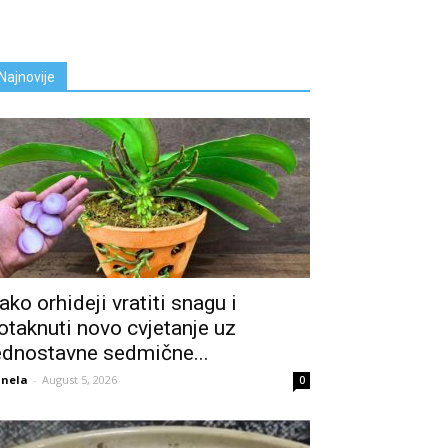
Najnovije
ako orhideji vratiti snagu i
otaknuti novo cvjetanje uz
ednostavne sedmične...
nela
-
August 5, 2026
0