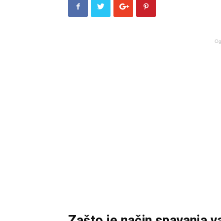
Og
Zašto je način spavanja v