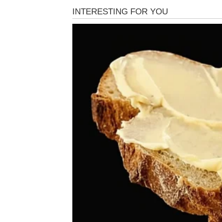
Osobe koje najčešće spavaju na
lijevoj strani t
uravnotežene. Ovaj položaj se povezuje s lakši
može rezultirati osjećajem odmornosti već ujutr
Ljudi koji biraju lijevi bok često započinju dan 
razvijenu otpornost na stres i sposobnost da z
može doprinositi boljoj koncentraciji, lakše