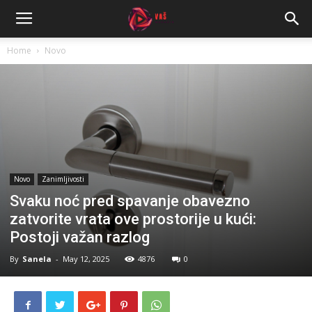
Home
Novo
Novo
Zanimljivosti
Svaku noć pred spavanje obavezno
zatvorite vrata ove prostorije u kući:
Postoji važan razlog
By
Sanela
-
May 12, 2025
4876
0