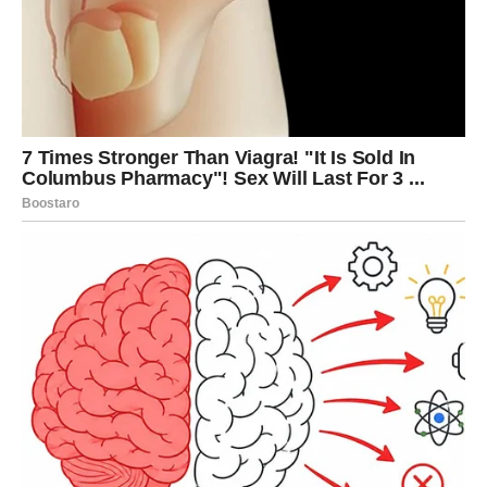
Vastu ne bi trebao sadržavati simboliku vode. To znači da
se tamo ne preporučuje postavljanje akvarijuma, fontana
niti slika vodopada ili rijeka. Voda u ovom dijelu može
poremetiti ravnotežu elemenata i izazvati finansijske
gubitke. Umjesto toga, u južnom dijelu poželjni su motivi
vatre i zemlje, poput svijeća, keramike ili toplih boja.
Vrata kupatila su još jedan detalj koji često biva
zanemaren. Prema Vastu, vrata ovih prostorija bi uvijek
trebala biti zatvorena, jer se smatra da kupatilo sadrži
energiju otpuštanja i eliminacije. Otvorena vrata kupatila
mogu simbolično “povući” energiju bogatstva i
blagostanja iz ostatka doma, poput vode koja neprestano
otiče. Zatvorena vrata pomažu u očuvanju finansijske
stabilnosti i održavanju energetske ravnoteže u prostoru.