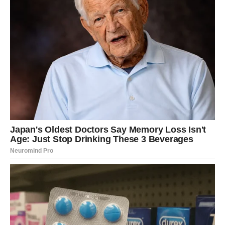
čuvaju u spavaćoj ili dnevnoj sobi, gdje neće remetiti
pozitivnu energiju hrane i zdravlja.
Kad je riječ o biljkama, i one imaju važnu simboliku u ovom
sistemu. Biljke sa trnjem, poput kaktusa, prema Vastu privlače
negativnu energiju, stres i konflikte. Zbog toga se ne
preporučuje njihovo držanje unutar kuće. Umjesto toga, dom bi
trebalo krasiti zelene, raskošne biljke koje simbolizuju rast,
obilje i pozitivnu vibraciju. Biljke poput tulsi (sveta bosiljak),
zlatnog puzavca ili bambusa smatraju se idealnima za
privlačenje duhovnog i materijalnog prosperiteta.
Zidovi doma također igraju važnu ulogu u održavanju
pozitivne energije. Porodice s djecom često se susreću
s problemom crtanja i žvrljanja po zidovima, što je