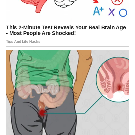
U dodatku ovom drevnom znanju o prostoru, zanimljivo je
spomenuti i jednu prirodnu tvar – med – koji, prema
modernim istraživanjima i istorijskim zapisima, ima gotovo
neograničen rok trajanja. Arheolozi su u egipatskim
grobnicama pronašli tegle meda stare preko 3000 godina,
koje su bile i dalje jestive. Med ima nizak sadržaj vlage,
visok udio šećera i sadrži enzim glukoza oksidazu, koji u
kontaktu s vodom proizvodi vodonik-peroksid, čime se štiti
od kvarenja. Osim kao hrana, Egipćani su ga koristili za
balzamovanje i dezinfekciju, zbog njegovih prirodnih
antibakterijskih svojstava.
Oglasi