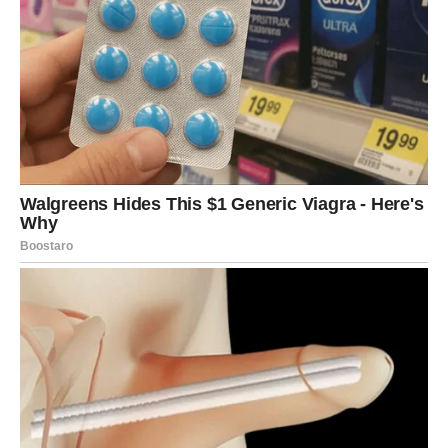
uobičajena faza u razvoju dječje kreativnosti. Međutim,
prema Vastu učenju, prljavi zidovi, nasumične linije i
neuredne površine mogu blokirati protok novčane
energije i čak uzrokovati finansijske dugove. Redovno
održavanje zidova čistim, svježim i svijetlim dio je
rituala koji pomaže u očuvanju harmonične atmosfere.
Posebna pažnja pridaje se severoistočnom dijelu doma, koji
se u Vastu smatra najvažnijim sektorom za privlačenje novca i
duhovnog blagostanja. Taj dio doma uvijek treba biti uredan,
svijetao i prozračan. Preporučuje se izbjegavanje zatrpavanja
tog prostora namještajem, starim stvarima ili neredima. Po
mogućnosti, u tom dijelu doma može se postaviti oltar, biljka ili
posuda s čistom vodom, kao simbol duhovne pročišćenosti i
obilja.
Još jedan savjet odnosi se na južni dio kuće, koji prema