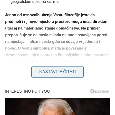
geografskim specifičnostima.
Jedno od osnovnih učenja Vastu filozofije jeste da
predmeti i njihovo mjesto u prostoru mogu imati direktan
utjecaj na materijalno stanje domaćinstva. Na primjer,
preporučuje se da metla nikada ne bude ostavljena pored
namještaja ili blizu mjesta gdje se čuvaju vrijednosti i
novac. U Vastu simbolici, metla je povezana s
siromaštvom i njen kontakt s finansijskim simbolima može
metaforički odvući novac iz doma. Zato se savjetuje da se
metla čuva u posebnom kutku, diskretno odvojena od
NASTAVITE ČITATI
svakodnevnog prostora.
Još jedan čest propust u uređenju doma jeste držanje
lijekova u kuhinji. Kuhinja se prema Vastu smatra svetim
prostorom, jer je to mjesto gdje se priprema hrana – izvor
zdravlja i vitalnosti. Unošenje lijekova, koji simbolizuju
bolest, narušava tu harmoniju. Preporučuje se da se lijekovi