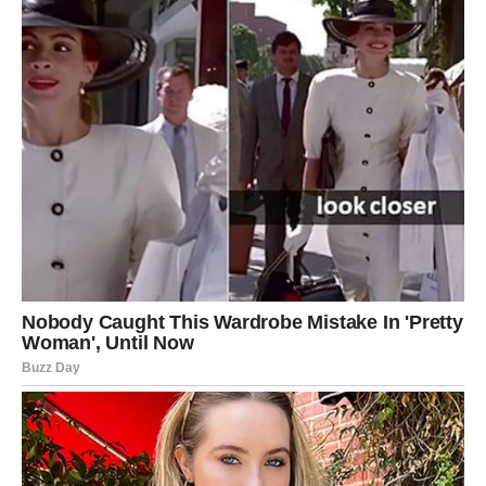
Srour je dalje primijetio da kasna večera, kada su razine
melatonina najviše, može spriječiti sposobnost tijela da
učinkovito metabolizira hranu. Studija provedena 2020.
pokazuje da kasno uzimanje obroka može rezultirati
debljanjem i padom metabolizma masti. Budući da postoji
jaka korelacija između pretilosti i bolesti srca, nije
iznenađujuće da ovaj aspekt također može povećati rizik
od razvoja bolesti srca.
Oglasi