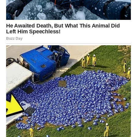
od kojih su većina bile žene. Praksa prehrane sudionika
promatrana je u prosjeku 7,2 godine, otkrivajući da je
svaki dodatni sat odgađanja prvog obroka u danu
povezan s povećanim rizikom od svih
kardiovaskularnih bolesti. Ovaj se obrazac također
odnosio na kašnjenja u konzumiranju posljednjeg
obroka u danu.
Pojedinci koji su večerali nakon 21 sat. suočeni s 28 posto
većim rizikom od kardiovaskularnih bolesti u usporedbi s
onima koji su večerali prije 20 sati. Vremenom obroka upravlja
unutarnji sat tijela. Srour sugerira da je odnos između vremena
obroka i kardiovaskularnog zdravlja povezan s tjelesnim
cirkadijalnim ritmom.
Prema njegovim riječima, biološki sat diktira vrijeme
obroka i sastavni je dio raznih cirkadijalnih funkcija,