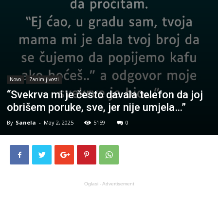
Novo
Zanimljivosti
“Svekrva mi je često davala telefon da joj
obrišem poruke, sve, jer nije umjela…”
By
Sanela
-
May 2, 2025
5159
0
Oglasi - Advertisement