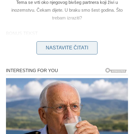
Tema se vrti oko njegovog bivšeg partnera koji živi u
inozemstvu. Čekam dijete. U braku smo šest godina. Što
trebam izraziti?
BONUS TEKST
NASTAVITE ČITATI
Dosljedno vrijeme obroka ima veliku važnost, a njihovo
zanemarivanje može rezultirati negativnim posljedicama kao
što su intenzivna glad, razdražljivost, smanjena koncentracija i
prejedanje, uz štetne učinke na zdravlje srca. Studije pokazuju
da je davanje prioriteta ranim doručkima i večerama ključno za
brigu o srcu. Evo razloga za to.
Studija objavljena u časopisu Nature Communications
pokazala je da doručak nakon 9 sati ujutro i večera nakon
21 sat. povezuje se s povećanim rizikom od
kardiovaskularnih bolesti, osobito među ženama. “Ova je