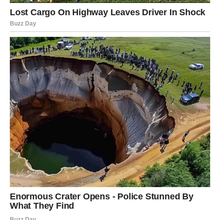
uključujući regulaciju krvnog tlaka, metabolizam i
lučenje hormona, a sve to značajno utječe na zdravlje
srca. Primijetio je da naš prirodni cirkadijalni ritam
također ima dubok učinak na osjetljivost na inzulin.
Vrijeme obroka kontrolira biološki sat, koji igra ulogu u
raznim cirkadijalnim procesima.
Odgađanje doručka može dovesti do smanjene osjetljivosti na
inzulin. Ranije provedena istraživanja pokazala su da tijelo
pokazuje povećanu osjetljivost na inzulin ujutro u odnosu na
večer. Smanjenje ove osjetljivosti može rezultirati inzulinskom
rezistencijom, što pridonosi kardiometaboličkim problemima
poput upale, endotelne disfunkcije (sloj stanica koji oblaže
unutarnje stijenke krvnih žila) i hipertenzije.