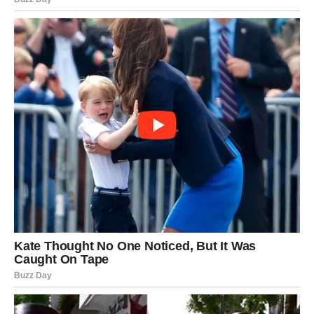
Svako od ovih stanja povećava vjerojatnost razvoja bolesti
srca. “Odgađanje doručka može dovesti do smanjene
osjetljivosti na inzulin, čime se povećava rizik od srčanih
problema”, rekao je kardiolog Bupendar Tajal.