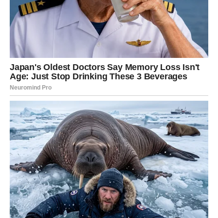
studija prva koja ukazuje na moguću vezu između
vremena obroka i kardiovaskularnog zdravlja”, izjavio je
Bernard Srour, farmaceut i koautor istraživanja, ističući da
su ranije studije povezivale preskakanje doručka s lošijim
metaboličkim zdravljem, ali nisu razmatrale vremenski
raspored obroka.
Srour i njegov tim namjeravali su istražiti ima li vrijeme obroka
značajan utjecaj na zdravlje srca, što bi potencijalno moglo
dovesti do novih preventivnih pristupa. Svaki dodatni sat
odgađanja prvog dnevnog obroka povezan je s povećanim
rizikom od svih kardiovaskularnih bolesti. Svaki sat kašnjenja
doručka može nepovoljno utjecati na zdravlje srca.
Podatke su prikupili istraživači koji su pratili
zdravstveno ponašanje preko 103.000 odraslih osoba,