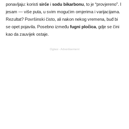
ponavljaju: koristi
sirće
i
sodu bikarbonu
, to je “provjereno”. I
jesam — više puta, u svim mogućim omjerima i varijacijama.
Rezultat? Površinski čisto, ali nakon nekog vremena, buđ bi
se opet pojavila. Posebno između
fugni pločica
, gdje se čini
kao da zauvijek ostaje.
Oglasi - Advertisement