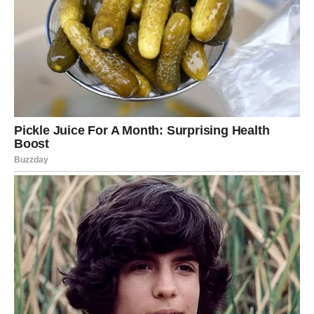
Ono što me potpuno iznenadilo bio je efekat
jakog sirćeta
.
Moja snaja je donijela
20% sirće
iz inostranstva, i pomiješale
smo ga sa
tečnim Cifom
. Tom smjesom sam utrljala fugne i
pukotine, ostavila par sati, a zatim isprala toplom vodom. Buđ
je
nestala
. Površine su bile čiste kao da su nove, a miris
svjež.
Osim čajevca, nekoliko drugih prirodnih sredstava mi je
takođe pomoglo.
Soda bikarbona
ne samo da čisti, već
neutralizuje mirise
i
ubija gljivice
. Od nje se lako pravi
pasta, ali i sprej.
Sirće
je stara metoda koja djeluje i
samostalno i u kombinaciji sa sodom. Za jači efekat protiv