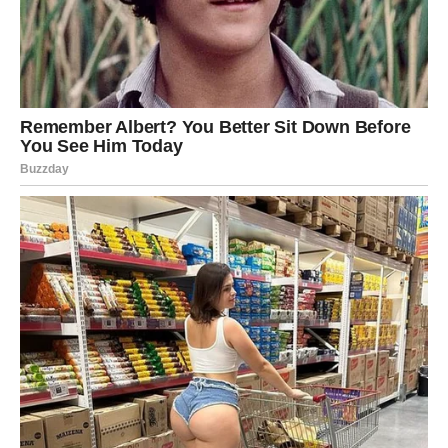
tvrdokorne buđi, malo
vodikovog peroksida
može čuda
da napravi. Bitno je ne miješati ga sa sirćetom u istoj
posudi, već ih nanositi jedno za drugim.
Probala sam čak i
vodku
– čista alkoholna snaga protiv buđi.
Nanesem, ostavim da djeluje i obrišem. Nema tragova. A
posebno me oduševio
ekstrakt sjemenki grejpfruta
. Samo
nekoliko kapi na čašu vode i poprskam kritične dijelove. Bez
mirisa, a efekat dugotrajan.
Nakon što sam očistila sve, posvetila sam se
prevenciji
.
Najvažnije što sam naučila jeste da
vlaga
ne smije ostajati u
prostoru. Poslije svakog tuširanja, prozračim kupatilo, brišem
zidove, uključim ventilator.
Veš sušim vani
, a ne na radijatoru
ili u zatvorenoj prostoriji.
Redovno prskam čajevcem
ili
sirćetom kritične tačke – i više nemam problema.