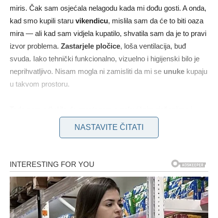
miris. Čak sam osjećala nelagodu kada mi dođu gosti. A onda,
kad smo kupili staru
vikendicu
, mislila sam da će to biti oaza
mira — ali kad sam vidjela kupatilo, shvatila sam da je to pravi
izvor problema.
Zastarjele pločice
, loša ventilacija, buđ
svuda. Iako tehnički funkcionalno, vizuelno i higijenski bilo je
neprihvatljivo. Nisam mogla ni zamisliti da mi se
unuke
kupaju
u takvom prostoru.
Tada sam odlučila da prestanem s polovičnim rješenjima i
pronađem nešto što zaista djeluje. Ne hemikalije, već
NASTAVITE ČITATI
prirodna sredstva
koja će biti sigurna, ali i efikasna. I tu
počinje moj pravi uspjeh.
Jedno od najefikasnijih sredstava koje sam otkrila bio je
čajevac
. Na preporuku komšije, napravila sam mješavinu:
dvije kašičice ulja čajevca
,
dvije šolje vode
i
malo
alkohola
. Sve sam stavila u bočicu sa raspršivačem,