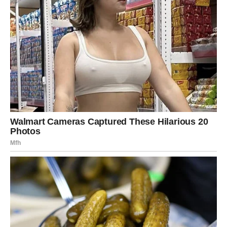
promućkala i poprskala direktno po buđi. Bez brisanja, bez
ribanja – samo ostaviš da djeluje. Posebno korisno za
veš
mašinu
i fuge. Miris jak, ali osvježavajući, a rezultat –
nevjerovatan.
Za tvrdokorne dijelove, napravila sam
pastu
od
sode
bikarbone
i
deterdženta
, dodala vrelu vodu i utrljala smjesu
starom četkicom. Ostavila da djeluje nekoliko minuta pa
izribala. Već nakon prvog puta bilo je bolje, ali sam postupak
ponovila još jednom i sve je blistalo.