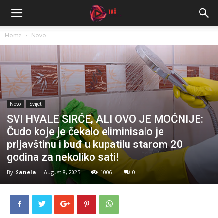
Home
Novo
Novo
Svijet
SVI HVALE SIRĆE, ALI OVO JE MOĆNIJE:
Čudo koje je čekalo eliminisalo je
prljavštinu i buđ u kupatilu starom 20
godina za nekoliko sati!
By
Sanela
-
August 8, 2025
1006
0