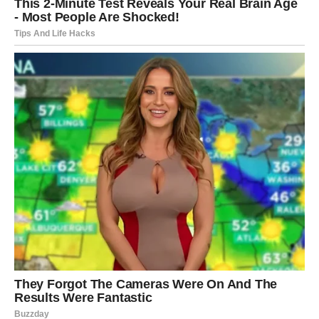
Danas, više ne trošim novac na skupa hemijska sredstva.
Koristim ono što već imam kod kuće –
ulje čajevca
,
sirće
,
sodu
,
peroksid
. Moje kupatilo je sada ne samo čisto, već i
bez neugodnih mirisa i opasnosti po zdravlje. I ono najvažnije
– znam da je prostor
siguran za moju porodicu
.
Oglasi