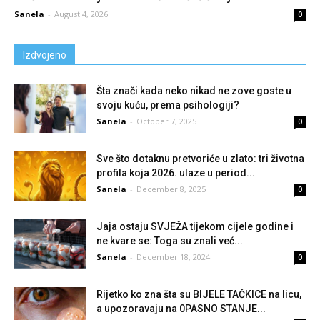
Sanela
-
August 4, 2026
0
Izdvojeno
Šta znači kada neko nikad ne zove goste u
svoju kuću, prema psihologiji?
Sanela
-
October 7, 2025
0
Sve što dotaknu pretvoriće u zlato: tri životna
profila koja 2026. ulaze u period...
Sanela
-
December 8, 2025
0
Jaja ostaju SVJEŽA tijekom cijele godine i
ne kvare se: Toga su znali već...
Sanela
-
December 18, 2024
0
Rijetko ko zna šta su BIJELE TAČKICE na licu,
a upozoravaju na 0PASNO STANJE...