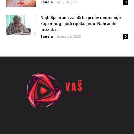
Sanela
-
April 20, 2025
0
Najb0lja hrana za b0rbu protiv demencije
koju mnogi ljudi rijetko jedu: Nahranite
mozak i...
Sanela
-
January 2, 2025
0