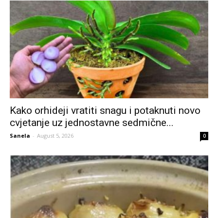
Kako orhideji vratiti snagu i potaknuti novo
cvjetanje uz jednostavne sedmične...
Sanela
-
August 5, 2026
0