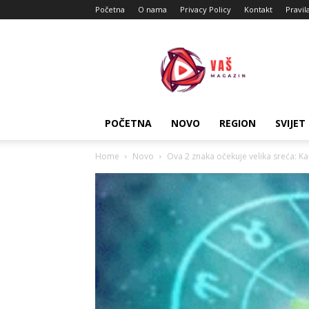
Početna
O nama
Privacy Policy
Kontakt
Pravil
Vas
Magazin
POČETNA
NOVO
REGION
SVIJET
Home
Novo
Ova 2 znaka očekuje velika sreća: K