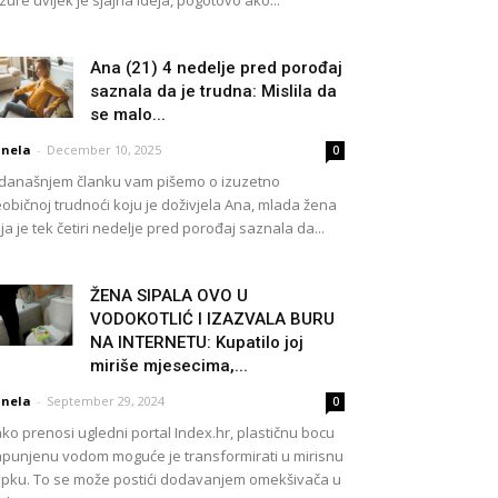
izure uvijek je sjajna ideja, pogotovo ako...
Ana (21) 4 nedelje pred porođaj
saznala da je trudna: Mislila da
se malo...
nela
-
December 10, 2025
0
današnjem članku vam pišemo o izuzetno
običnoj trudnoći koju je doživjela Ana, mlada žena
ja je tek četiri nedelje pred porođaj saznala da...
ŽENA SIPALA OVO U
VODOKOTLIĆ I IZAZVALA BURU
NA INTERNETU: Kupatilo joj
miriše mjesecima,...
nela
-
September 29, 2024
0
ko prenosi ugledni portal Index.hr, plastičnu bocu
punjenu vodom moguće je transformirati u mirisnu
pku. To se može postići dodavanjem omekšivača u