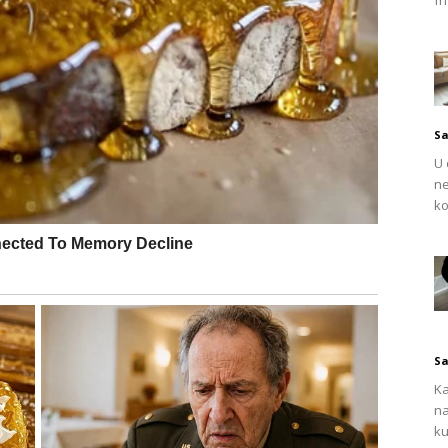
fr
vnim radom i životnim izazovima, Vage konačno ulaze u
a 29. marta 2025. godine donosi im priliku da shvate
udre odluke o svojim prioritetima.
ja i šansa za napredovanje. Novi projekti, finansijska
Sa
taju realnost. Odnosi s partnerima i bliskim ljudima
U 
 bi upoznati osobu koja donosi mir i osjećaj
ne
ako balansirati između svojih želja i očekivanja
ko
.
Sa
Ka
na
ku