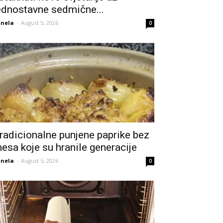
ednostavne sedmične...
nela
-
August 5, 2026
0
radicionalne punjene paprike bez
esa koje su hranile generacije
nela
-
August 5, 2026
0