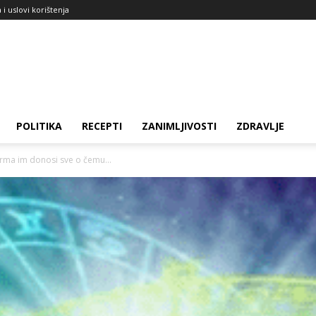
a i uslovi korištenja
POLITIKA
RECEPTI
ZANIMLJIVOSTI
ZDRAVLJE
arma im donosi sve o čemu...