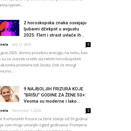
ema njenim...
2 horoskopska znaka osvajaju
ljubavni džekpot u avgustu
2025: Flert i strast uvlače ih...
nela
-
July 21, 2025
0
gust 2025. donosi posebnu energiju na nebu, kao
 su se zvezde urotile da nekim horoskopskim
akovima promene tok života. Dok će mnogi
rezno...
9 NAJBOLJIH FRIZURA KOJE
“BRIŠU” GODINE ZA ŽENE 50+:
Veoma su moderne i lako...
nela
-
November 1, 2024
0
o 9 vrhunskih frizura za žene starije od 50 godina
je vam mogu umanjiti izgled godinama. Promjena