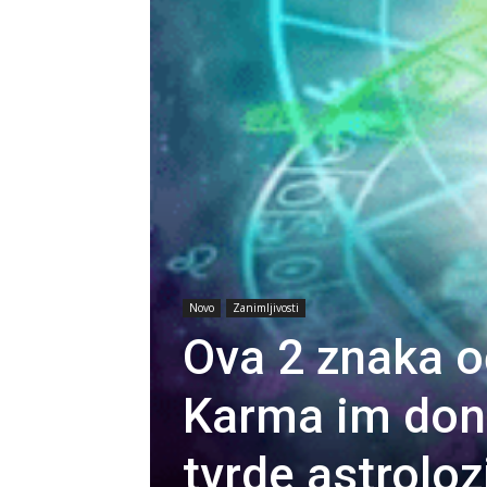
Novo
Zanimljivosti
Ova 2 znaka o
Karma im dono
tvrde astroloz