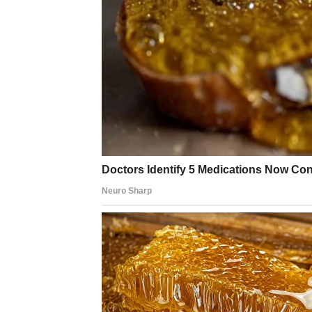
Nakon burnih godina ispunjenih introspekti
mirnije razdoblje. Ulazak Saturna u znak Rib
vlastite emocije na dubljem nivou i donesu m
Na poslovnom planu, Vage očekuje stabilizaci
sigurnost i priznanja za dosadašnji trud pos
dobit će na kvalitetu, a slobodne Vage mogle
pripadnosti. Ovo je godina u kojoj Vage uče k
okoline, gradeći čvrste temelje za budućnost