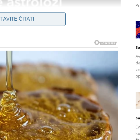
Pr
TAVITE ČITATI
Sa
Av
da
zn
op
Sa
Ev
ko