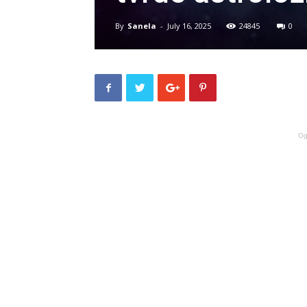
By
Sanela
-
July 16, 2025
24845
0
Og