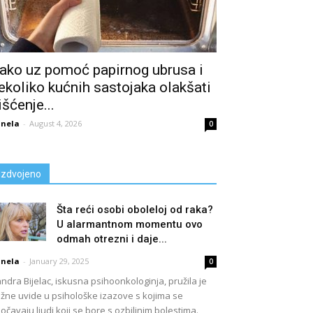
ako uz pomoć papirnog ubrusa i
ekoliko kućnih sastojaka olakšati
išćenje...
nela
-
August 4, 2026
0
Izdvojeno
Šta reći osobi oboleloj od raka?
U alarmantnom momentu ovo
odmah otrezni i daje...
nela
-
January 29, 2025
0
ndra Bijelac, iskusna psihoonkologinja, pružila je
žne uvide u psihološke izazove s kojima se
očavaju ljudi koji se bore s ozbiljnim bolestima.