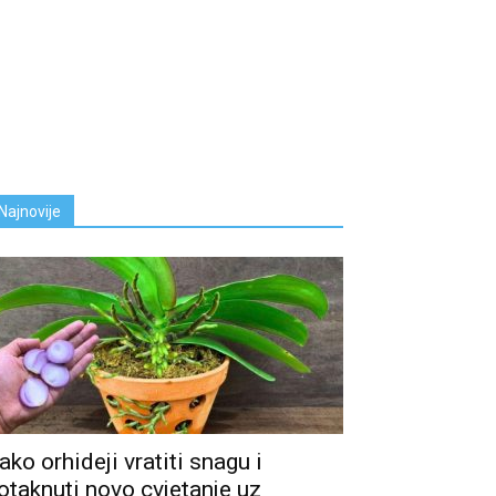
Najnovije
ako orhideji vratiti snagu i
otaknuti novo cvjetanje uz