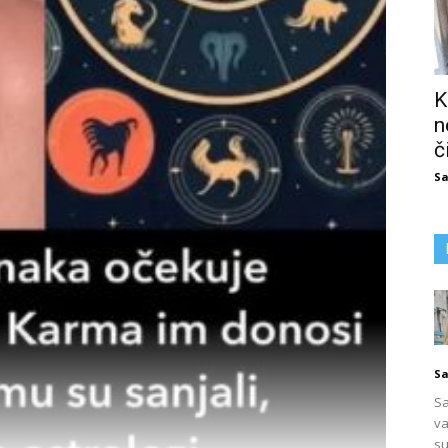
K
n
č
Sa
Sa
Sa
va
su