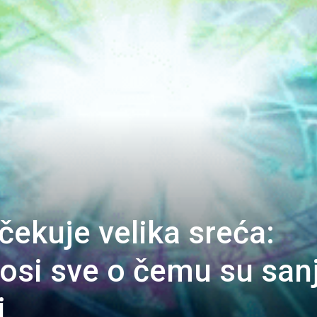
čekuje velika sreća:
si sve o čemu su sanj
i