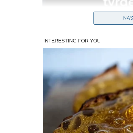
NAS
Vage: vrijeme nagrada i unutrašnjeg balansa