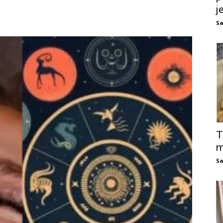
j
Sa
T
m
Sa