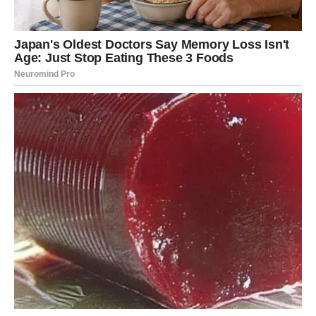
koje uzrokuje smrt, mora se primijeniti pažljivo ako imate
kućne ljubimce. Preporučuje se koristiti zatvorene posude
koje omogućavaju pristup samo glodavcima.
Od modernih tehnoloških rješenja, sve popularniji su
ultrazvučni uređaji. Oni emitiraju frekvencije koje ljudi ne
mogu čuti, ali koje izazivaju nelagodu kod glodavaca,
tjerajući ih iz prostora. Važno je, međutim, znati da glodavci
s vremenom mogu razviti otpornost na određene
frekvencije, pa se ovi uređaji preporučuju kao dodatna, a ne
jedina mjera.Ništa ne odvraća miševe tako prirodno kao
mačka. Njihov prirodni predator, mačka svojom
prisutnošću, mirisom pa čak i samo dlakom, djeluje
odbojno na glodavce. Ako nemate ljubimca, možete
iskoristiti mačju dlaku ili mirisne predmete koji simuliraju
prisustvo mačke oko ulaza i pukotina.
Jednostavna, ali korisna smjesa češnjaka i tople vode