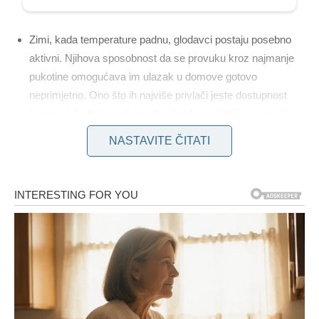
Zimi, kada temperature padnu, glodavci postaju posebno
aktivni. Njihova sposobnost da se provuku kroz najmanje
pukotine omogućava im ulazak u domove gotovo
neprimjetno. Ono što ih najviše privlači jeste dostupnost
hrane – bilo da je riječ o kruhu, brašnu, slatkišima, pa čak i
hrani za kućne ljubimce. Mjesta poput kuhinjskih ormarića,
NASTAVITE ČITATI
podruma i prostora ispod kreveta idealna su za pravljenje
gnijezda, za što koriste papir, plastiku, tkaninu i sve što im
može poslužiti kao izolacija.
U borbi protiv glodavaca, ključ je prevencija i
pravovremena reakcija. Prvi korak je onemogućavanje
pristupa kroz zatvaranje svih pukotina i otvora. Materijali
poput aluminijske folije, čelične vune ili betona pokazali su
se učinkovitim jer ih miševi ne mogu izgrizti, za razliku od
drveta ili plastike.