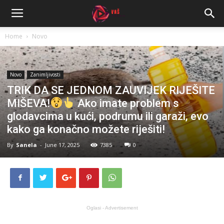
Home
Novo
Novo
Zanimljivosti
TRIK DA SE JEDNOM ZAUVIJEK RIJEŠITE
MIŠEVA!
Ako imate problem s
glodavcima u kući, podrumu ili garaži, evo
kako ga konačno možete riješiti!
By
Sanela
-
June 17, 2025
7385
0
Oglasi - Advertisement