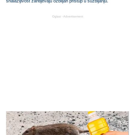
snalažljivost zahtijevaju ozbiljan pristup u suzbijanju.
Oglasi - Advertisement