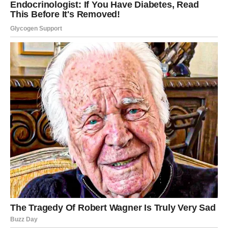
može se koristiti kao sprej u prostorijama u kojima
sumnjate na prisustvo miševa. Njegov intenzivan miris
odbija glodavce, a redovnom primjenom svaka dva-tri
dana može se postići trajna zaštita.Zaključno, uklanjanje
glodavaca iz doma nije nemoguć zadatak, ali zahtijeva
kombinaciju strpljenja, prevencije i dosljednosti. Bilo da
se odlučite za prirodne metode, moderne uređaje ili
kombinaciju svega, važno je da reagujete na vrijeme.
Miševi nisu samo neprijatni gosti – oni predstavljaju
realnu opasnost po zdravlje, higijenu i sigurnost doma.