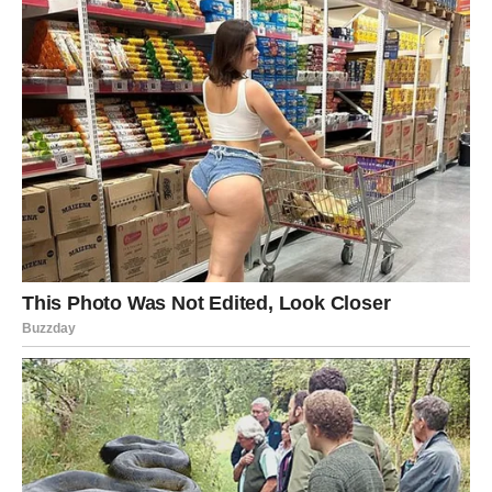
stvaranju sigurnog, čistog i mirnog doma bez neželjenih
posjetilaca.
Oglasi