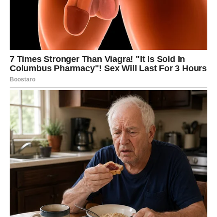
Jedan od zanimljivih kućnih trikova uključuje plastičnu
bocu s uljem, u koju se stavlja mamac. Miš ulazi, ali se
zbog klizavosti ne može vratiti. Ova metoda ne ubija
životinju, pa je pogodna za one koji žele humano riješiti
problem i pustiti miša na sigurno mjesto van
doma.Također, mirisni sapuni, naročito oni s mentolom,
mogu djelovati kao repelent. Njihova prisutnost u blizini
prozora, vrata i pukotina dodatno obeshrabruje ulazak
glodavaca. Na mjestima gdje su prolazi već primijećeni,
može se koristiti i soda bikarbona – iako je to sredstvo