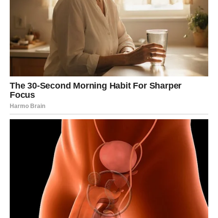
Ako želite izbjeći upotrebu hemikalija, prirodna rješenja
mogu biti jednako efikasna. Ulje paprene metvice jedno je
od najpoznatijih sredstava koje miševi ne podnose.
Jednostavno se nanese na vatene kuglice koje se potom
postave na kritična mjesta. Ovaj metod je bezopasan za
kućne ljubimce i ljude, za razliku od naftalina koji može biti
toksičan.Još snažnije dejstvo postiže se kombinacijom
metvice, čili praha i češnjaka u prahu, pomiješanih s
vodom i raspršivanih po ivicama prostorija. Takva
mješavina stvara snažan miris koji odbija glodavce, a
ujedno osvježava prostor.