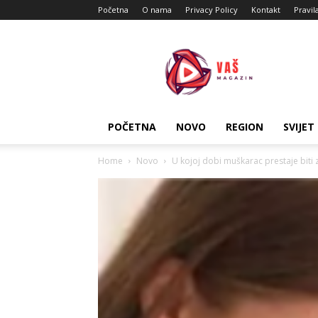
Početna
O nama
Privacy Policy
Kontakt
Pravil
Vas
Magazin
POČETNA
NOVO
REGION
SVIJET
Home
Novo
U kojoj dobi muškarac prestaje biti za