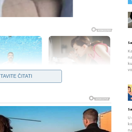
Sa
Ka
na
ku
vo
TAVITE ČITATI
Sa
U 
ko
na