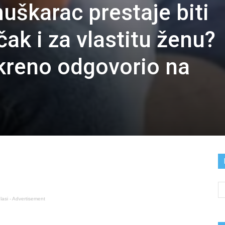
uškarac prestaje biti
čak i za vlastitu ženu?
skreno odgovorio na
lasi - Advertisement