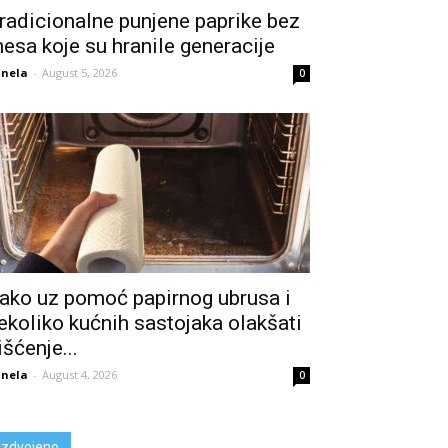
radicionalne punjene paprike bez
esa koje su hranile generacije
nela
-
August 5, 2026
0
ako uz pomoć papirnog ubrusa i
ekoliko kućnih sastojaka olakšati
išćenje...
nela
-
August 4, 2026
0
Izdvojeno