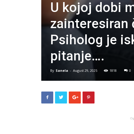
U kojoj dobi m
zainteresiran 
Psiholog je i
pitanje….
By
Sanela
-
August 29, 2025
1818
0
Og