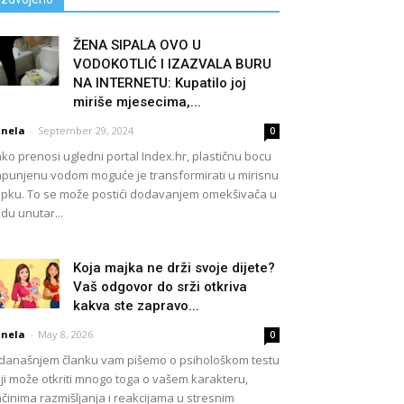
ŽENA SIPALA OVO U
VODOKOTLIĆ I IZAZVALA BURU
NA INTERNETU: Kupatilo joj
miriše mjesecima,...
nela
-
September 29, 2024
0
ko prenosi ugledni portal Index.hr, plastičnu bocu
punjenu vodom moguće je transformirati u mirisnu
pku. To se može postići dodavanjem omekšivača u
du unutar...
Koja majka ne drži svoje dijete?
Vaš odgovor do srži otkriva
kakva ste zapravo...
nela
-
May 8, 2026
0
današnjem članku vam pišemo o psihološkom testu
ji može otkriti mnogo toga o vašem karakteru,
činima razmišljanja i reakcijama u stresnim