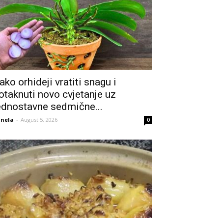
ako orhideji vratiti snagu i
otaknuti novo cvjetanje uz
ednostavne sedmične...
nela
-
August 5, 2026
0