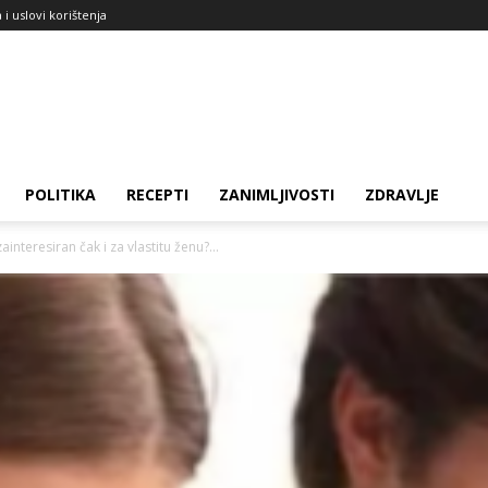
a i uslovi korištenja
POLITIKA
RECEPTI
ZANIMLJIVOSTI
ZDRAVLJE
interesiran čak i za vlastitu ženu?...