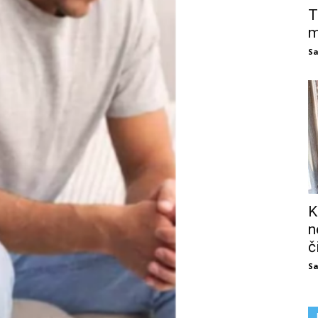
T
m
Sa
K
n
č
Sa