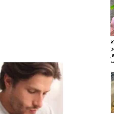
K
p
j
Sa