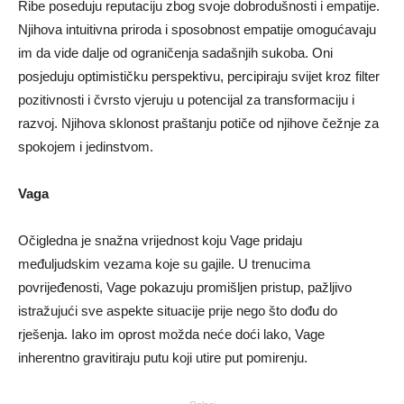
Ribe poseduju reputaciju zbog svoje dobrodušnosti i empatije.
Njihova intuitivna priroda i sposobnost empatije omogućavaju
im da vide dalje od ograničenja sadašnjih sukoba. Oni
posjeduju optimističku perspektivu, percipiraju svijet kroz filter
pozitivnosti i čvrsto vjeruju u potencijal za transformaciju i
razvoj. Njihova sklonost praštanju potiče od njihove čežnje za
spokojem i jedinstvom.
Vaga
Očigledna je snažna vrijednost koju Vage pridaju
međuljudskim vezama koje su gajile. U trenucima
povrijeđenosti, Vage pokazuju promišljen pristup, pažljivo
istražujući sve aspekte situacije prije nego što dođu do
rješenja. Iako im oprost možda neće doći lako, Vage
inherentno gravitiraju putu koji utire put pomirenju.