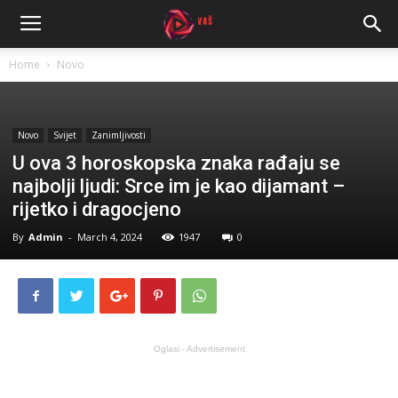
Home
Novo
Novo
Svijet
Zanimljivosti
U ova 3 horoskopska znaka rađaju se
najbolji ljudi: Srce im je kao dijamant –
rijetko i dragocjeno
By
Admin
-
March 4, 2024
1947
0
Oglasi - Advertisement