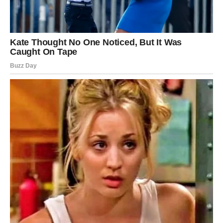
BONUS TEKST:
Smješteno u sjevernoj regiji Namibije, u blizini grada Rundu,
nalazi se zadivljujuće Plavo jezero, poznato po svojoj
upečatljivoj boji i izvanrednoj geološkoj pozadini. Ovo čudo
prirode ističe se kao jedan od najfascinantnijih i najživopisnijih
fenomena na Zemlji.
Jezero je dobilo svoj nadimak kao rezultat izvanredne nijanse
koja proizlazi iz obilja minerala koji se nalaze u njegovim
vodama. Ova živopisna nijansa toliko je upečatljiva da je
vidljiva čak i odozgo, što je razlika koju dijeli samo nekolicina
jezera diljem svijeta. Očaravajuća plava boja rezultat je
precizne amalgamacije minerala, poput natrija, kalija i raznih
drugih elemenata koji se nalaze u vodi.
Geološka povijest jezera neosporno je zadivljujuća. Nastao je