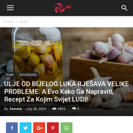
Home
Svijet
Svijet
Zanimljivosti
ULJE OD BIJELOG LUKA RJEŠAVA VELIKE
PROBLEME: A Evo Kako Ga Napraviti,
Recept Za Kojim Svijet LUDI!
By
Sanela
-
July 28, 2024
2894
0