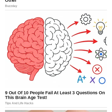
neusporedivom ljepotom i služi kao izvanredno svjedočanstvo
silama prirode, pružajući zadivljujući pogled u drevnu prošlost
Zemlje.
Oglasi