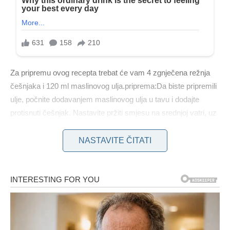
Za pripremu ovog recepta trebat će vam 4 zgnječena režnja
češnjaka i 120 ml maslinovog ulja.priprema:Da biste pripremili
ulje, počnite dodavanjem maslinovog ulja u tavu i dodajte
protisnuti češnjak. Nastavite pržiti smjesu na srednjoj vatri, uz
povremeno miješanje, u trajanju od 3 do 5 minuta. Ključno je
biti oprezan kako ulje ne bi postalo pretjerano vruće ili češnjak
NASTAVITE ČITATI
previše kuhan, jer bi to moglo rezultirati neugodnim gorkim
okusom.Nakon što je smjesa pripremljena, pažljivo je
prebacite u staklenu teglu i ostavite da se potpuno ohladi prije
nego što zatvorite poklopcem.
Čuvanje:Za optimalno skladištenje preporuča se čuvanje ulja u