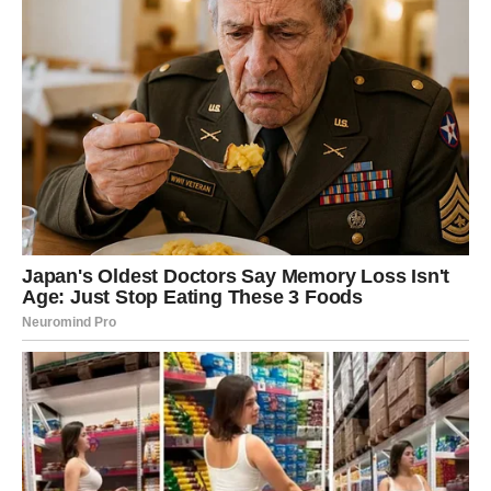
hladnjaku ne dulje od pet dana. Kako biste osigurali
ravnomjernu raspodjelu okusa, s vremena na vrijeme lagano
protresite staklenku.Kako biste održali optimalnu svježinu,
preporuča se baciti svako ulje nakon pet dana, bez obzira na
njegovu upotrebu. Ulje je preporučljivo stalno čuvati u
hladnjaku, pazeći da nije izloženo sobnoj temperaturi.