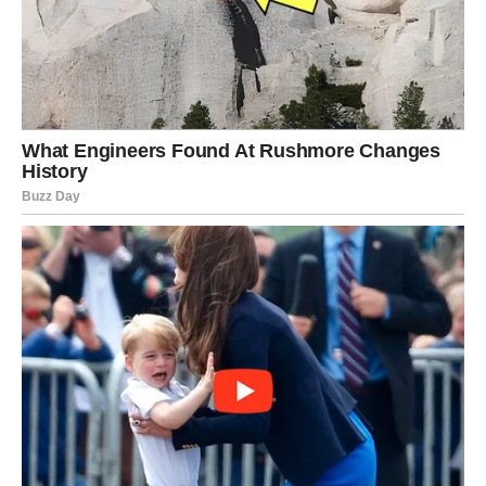
učinkovito ublažava bol. Nadalje, ulje češnjaka služi kao
iznimno moćan prirodni lijek koji nudi olakšanje za mnoštvo
zdravstvenih problema. Priprema ovog čudesnog eliksira kod
kuće jednostavan je zadatak, a njegovo uključivanje u vašu
rutinu može uvelike poboljšati vaše cjelokupno zdravlje i
osjećaj blagostanja. Primijenite ove preporuke i iskusite brojne
prednosti ovog izvanrednog eliksira!