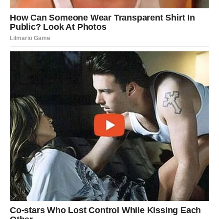
unutar granica kratera koji je nastao milijunima godina u
prošlosti, proizlazeći iz sudara meteora s našim planetom.
Kako je došlo do udara, izdubljena je duboka udubina koja je
kasnije postala rezervoar za vodu i minerale dobivene iz
okolnih stijena. Tijekom vremena, ovaj jedinstveni spoj
elemenata doveo je do stvaranja nevjerojatno azurnog jezera.
Bioraznolikost Plavetskog jezera zaista je zadivljujuća. Unatoč
svojoj naizgled negostoljubivoj prirodi, jezero je dom
jedinstvenim vrstama riba i mikroorganizama koji su evoluirali
kako bi uspijevali u vodama bogatim mineralima. Ovi
izvanredni organizmi prilagodili su se preživljavanju u
ekstremnim uvjetima i igraju ključnu ulogu u očuvanju osjetljive
ekološke ravnoteže jezera.
Zadivljujuća privlačnost Plavetnoga jezera leži u njegovoj
izvanrednoj estetskoj privlačnosti i iznimnoj geološkoj
pozadini. Ovo čudo prirode mami turiste svojom