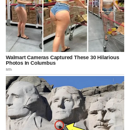
Primjena:Borite se protiv kandide i kožnih problema s moćnim
svojstvima ulja češnjaka, kao što je pokazano u studiji
objavljenoj u Journal of Nutrition. Iskusite njegovu izvanrednu
učinkovitost svakodnevnom primjenom ulja izravno na
zahvaćeno područje kože.
Kako biste ublažili neugodu zubobolje, jednostavno natopite
vatu u ulju od češnjaka i nanesite je izravno na dotični zub.
Češnjak posjeduje alicin, izuzetno protuupalno sredstvo koje